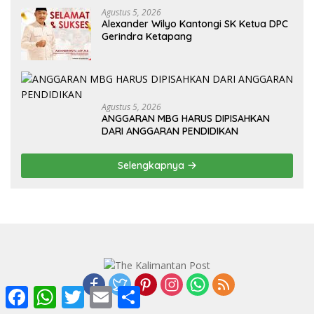
Agustus 5, 2026
Alexander Wilyo Kantongi SK Ketua DPC
Gerindra Ketapang
Agustus 5, 2026
ANGGARAN MBG HARUS DIPISAHKAN
DARI ANGGARAN PENDIDIKAN
Selengkapnya
F
W
T
E
S
a
h
w
m
h
c
a
i
a
a