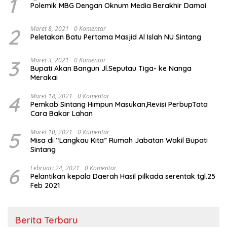
1
Polemik MBG Dengan Oknum Media Berakhir Damai
2
Maret 8, 2021
0 Komentar
Peletakan Batu Pertama Masjid Al Islah NU Sintang
3
Maret 3, 2021
0 Komentar
Bupati Akan Bangun Jl.Seputau Tiga- ke Nanga
Merakai
4
Maret 18, 2021
0 Komentar
Pemkab Sintang Himpun Masukan,Revisi PerbupTata
Cara Bakar Lahan
5
Maret 10, 2021
0 Komentar
Misa di “Langkau Kita” Rumah Jabatan Wakil Bupati
Sintang
6
Februari 24, 2021
0 Komentar
Pelantikan kepala Daerah Hasil pilkada serentak tgl.25
Feb 2021
Berita Terbaru