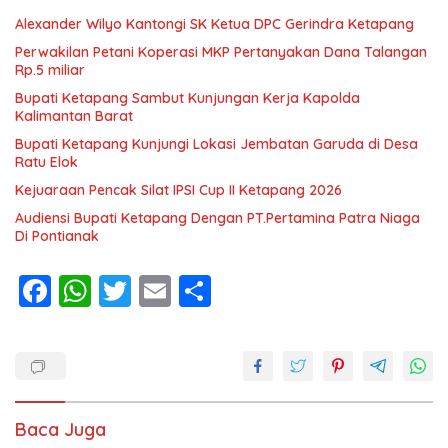
Alexander Wilyo Kantongi SK Ketua DPC Gerindra Ketapang
Perwakilan Petani Koperasi MKP Pertanyakan Dana Talangan
Rp.5 miliar
Bupati Ketapang Sambut Kunjungan Kerja Kapolda
Kalimantan Barat
Bupati Ketapang Kunjungi Lokasi Jembatan Garuda di Desa
Ratu Elok
Kejuaraan Pencak Silat IPSI Cup II Ketapang 2026
Audiensi Bupati Ketapang Dengan PT.Pertamina Patra Niaga
Di Pontianak
F
W
T
E
S
ac
h
w
m
h
e
at
itt
ai
ar
b
s
er
l
e
o
A
Baca Juga