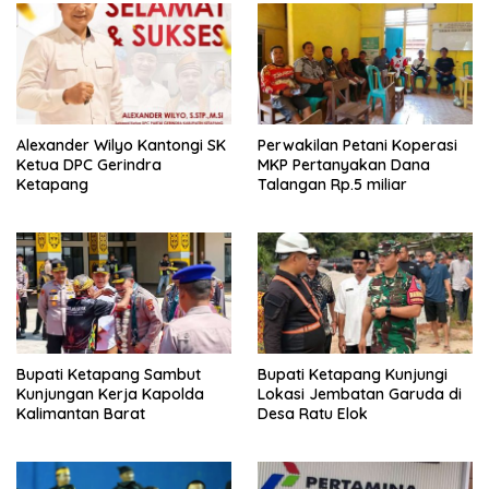
o
p
k
p
Alexander Wilyo Kantongi SK
Perwakilan Petani Koperasi
Ketua DPC Gerindra
MKP Pertanyakan Dana
Ketapang
Talangan Rp.5 miliar
Bupati Ketapang Sambut
Bupati Ketapang Kunjungi
Kunjungan Kerja Kapolda
Lokasi Jembatan Garuda di
Kalimantan Barat
Desa Ratu Elok