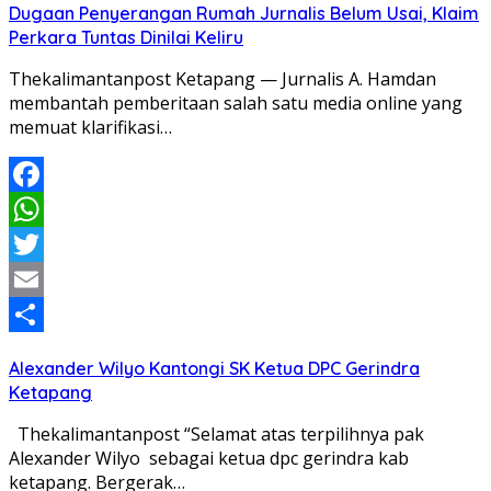
Dugaan Penyerangan Rumah Jurnalis Belum Usai, Klaim
Perkara Tuntas Dinilai Keliru
Thekalimantanpost Ketapang — Jurnalis A. Hamdan
membantah pemberitaan salah satu media online yang
memuat klarifikasi…
Facebook
WhatsApp
Twitter
Email
Share
Alexander Wilyo Kantongi SK Ketua DPC Gerindra
Ketapang
Thekalimantanpost “Selamat atas terpilihnya pak
Alexander Wilyo sebagai ketua dpc gerindra kab
ketapang. Bergerak…