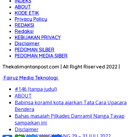
INDEKS
ABOUT
KODE ETIK
Privacy Policy
REDAKSI
Redaksi
KEBIJAKAN PRIVACY
Disclaimer
PEDOMAN SILBER
PEDOMAN MEDIA SIBER
Thekalimantanpost.com | All Right Riserved 2022 |
Fairuz Media Teknologi
#146 (tanpa judul)
ABOUT
Babinsa koramil kota ajarkan Tata Cara Upacara
Bendera
Bahas masalah Pilkades Danramil Nanga Tayap
sampaikan ini;
Disclaimer
GAWAI DAYAK SINTANG 29 – 31 JULI 2022