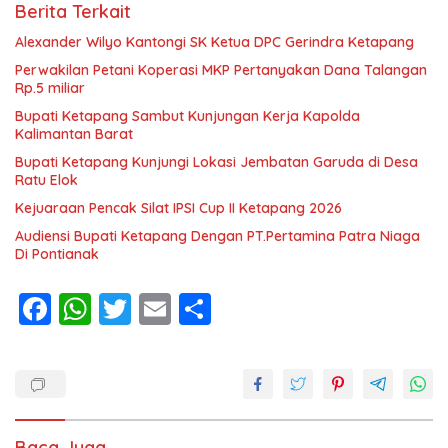
Berita Terkait
Alexander Wilyo Kantongi SK Ketua DPC Gerindra Ketapang
Perwakilan Petani Koperasi MKP Pertanyakan Dana Talangan
Rp.5 miliar
Bupati Ketapang Sambut Kunjungan Kerja Kapolda
Kalimantan Barat
Bupati Ketapang Kunjungi Lokasi Jembatan Garuda di Desa
Ratu Elok
Kejuaraan Pencak Silat IPSI Cup II Ketapang 2026
Audiensi Bupati Ketapang Dengan PT.Pertamina Patra Niaga
Di Pontianak
F
W
T
E
S
ac
h
w
m
h
e
at
itt
ai
ar
b
s
er
l
e
o
A
Baca Juga