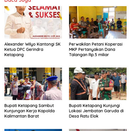
o
p
k
p
Alexander Wilyo Kantongi SK
Perwakilan Petani Koperasi
Ketua DPC Gerindra
MKP Pertanyakan Dana
Ketapang
Talangan Rp.5 miliar
Bupati Ketapang Sambut
Bupati Ketapang Kunjungi
Kunjungan Kerja Kapolda
Lokasi Jembatan Garuda di
Kalimantan Barat
Desa Ratu Elok