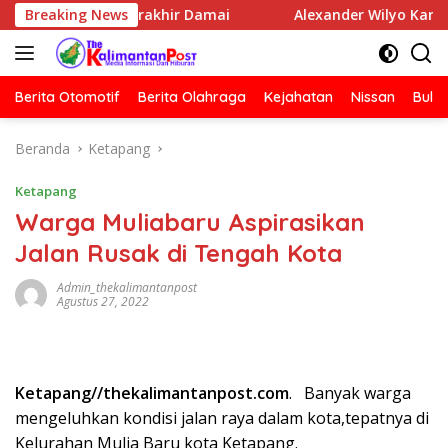
Langsung
dia Berakhir Damai
Breaking News
Alexander Wilyo Kantongi SK Ketu
ke
konten
Berita Otomotif
Berita Olahraga
Kejahatan
Nissan
Bulut
Beranda
Ketapang
Ketapang
Warga Muliabaru Aspirasikan
Jalan Rusak di Tengah Kota
Admin_thekalimantanpost
Agustus 27, 2022
Ketapang//thekalimantanpost.com
. Banyak warga
mengeluhkan kondisi jalan raya dalam kota,tepatnya di
Kelurahan Mulia Baru kota Ketapang.