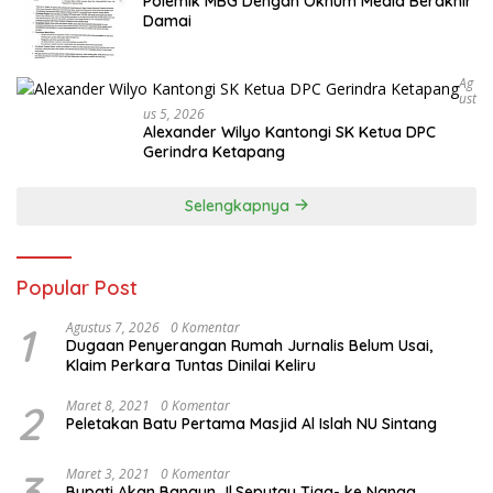
Polemik MBG Dengan Oknum Media Berakhir
Damai
Ag
Ust
Us 5, 2026
Alexander Wilyo Kantongi SK Ketua DPC
Gerindra Ketapang
Selengkapnya
Popular Post
1
Agustus 7, 2026
0 Komentar
Dugaan Penyerangan Rumah Jurnalis Belum Usai,
Klaim Perkara Tuntas Dinilai Keliru
2
Maret 8, 2021
0 Komentar
Peletakan Batu Pertama Masjid Al Islah NU Sintang
3
Maret 3, 2021
0 Komentar
Bupati Akan Bangun Jl.Seputau Tiga- ke Nanga