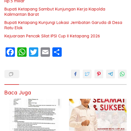
Rp.5 miliar
Bupati Ketapang Sambut Kunjungan Kerja Kapolda
Kalimantan Barat
Bupati Ketapang Kunjungi Lokasi Jembatan Garuda di Desa
Ratu Elok
Kejuaraan Pencak Silat IPSI Cup II Ketapang 2026
F
W
T
E
S
ac
h
w
m
h
e
at
itt
ai
ar
b
s
er
l
e
o
A
Baca Juga
o
p
k
p