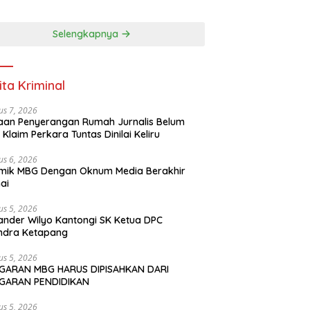
PENDIDIKAN
Selengkapnya
ita Kriminal
us 7, 2026
an Penyerangan Rumah Jurnalis Belum
, Klaim Perkara Tuntas Dinilai Keliru
us 6, 2026
mik MBG Dengan Oknum Media Berakhir
ai
us 5, 2026
ander Wilyo Kantongi SK Ketua DPC
ndra Ketapang
us 5, 2026
GARAN MBG HARUS DIPISAHKAN DARI
GARAN PENDIDIKAN
us 5, 2026