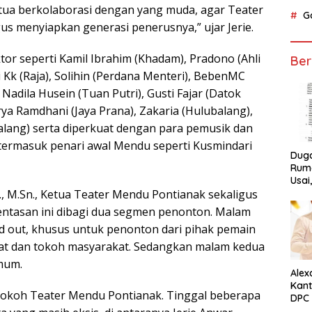
g tua berkolaborasi dengan yang muda, agar Teater
G
us menyiapkan generasi penerusnya,” ujar Jerie.
tor seperti Kamil Ibrahim (Khadam), Pradono (Ahli
Ber
i Kk (Raja), Solihin (Perdana Menteri), BebenMC
adila Husein (Tuan Putri), Gusti Fajar (Datok
rya Ramdhani (Jaya Prana), Zakaria (Hulubalang),
lang) serta diperkuat dengan para pemusik dan
 termasuk penari awal Mendu seperti Kusmindari
Dug
Ruma
Usai
n., M.Sn., Ketua Teater Mendu Pontianak sekaligus
Tunta
ntasan ini dibagi dua segmen penonton. Malam
ld out, khusus untuk penonton dari pihak pemain
bat dan tokoh masyarakat. Sedangkan malam kedua
mum.
Alex
Kant
ak tokoh Teater Mendu Pontianak. Tinggal beberapa
DPC 
Ket