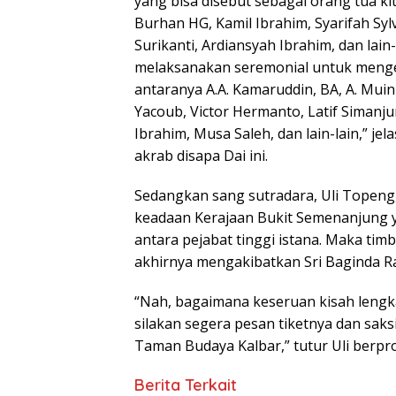
yang bisa disebut sebagai orang tua kit
Burhan HG, Kamil Ibrahim, Syarifah Syl
Surikanti, Ardiansyah Ibrahim, dan lai
melaksanakan seremonial untuk menge
antaranya A.A. Kamaruddin, BA, A. Muin
Yacoub, Victor Hermanto, Latif Simanj
Ibrahim, Musa Saleh, dan lain-lain,” je
akrab disapa Dai ini.
Sedangkan sang sutradara, Uli Topeng,
keadaan Kerajaan Bukit Semenanjung ya
antara pejabat tinggi istana. Maka tim
akhirnya mengakibatkan Sri Baginda R
“Nah, bagaimana keseruan kisah leng
silakan segera pesan tiketnya dan saksi
Taman Budaya Kalbar,” tutur Uli berprom
Berita Terkait