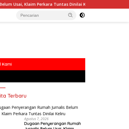
 Perkara Tuntas Dinilai Keliru
Polemik MBG Dengan O
l Kami
ita Terbaru
Agustus 7, 2026
Dugaan Penyerangan Rumah
Jurnalis Belum Usai, Klaim