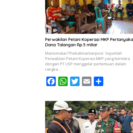
o
p
k
p
Perwakilan Petani Koperasi MKP Pertanyak
Dana Talangan Rp.5 miliar
Manismata//Thekalimantanpost Sejumlah
Perwakilan Petani Koperasi MKP yang bermitra
dengan PT USP menggelar pertemuan dalam
rangka…
F
W
T
E
S
ac
h
w
m
h
e
at
itt
ai
ar
b
s
er
l
e
o
A
o
p