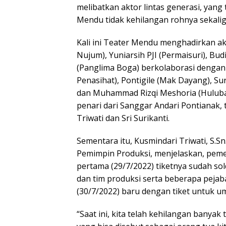
melibatkan aktor lintas generasi, yan
Mendu tidak kehilangan rohnya sekalig
Kali ini Teater Mendu menghadirkan ak
Nujum), Yuniarsih PJI (Permaisuri), Bud
(Panglima Boga) berkolaborasi dengan N
Penasihat), Pontigile (Mak Dayang), Su
dan Muhammad Rizqi Meshoria (Huluba
penari dari Sanggar Andari Pontianak,
Triwati dan Sri Surikanti.
Sementara itu, Kusmindari Triwati, S.S
Pemimpin Produksi, menjelaskan, peme
pertama (29/7/2022) tiketnya sudah so
dan tim produksi serta beberapa peja
(30/7/2022) baru dengan tiket untuk u
“Saat ini, kita telah kehilangan bany