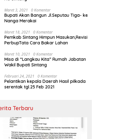
Maret 3, 2021
0 Komentar
Bupati Akan Bangun Jl.Seputau Tiga- ke
Nanga Merakai
Maret 18, 2021
0 Komentar
Pemkab Sintang Himpun Masukan,Revisi
PerbupTata Cara Bakar Lahan
Maret 10, 2021
0 Komentar
Misa di “Langkau Kita” Rumah Jabatan
Wakil Bupati Sintang
Februari 24, 2021
0 Komentar
Pelantikan kepala Daerah Hasil pilkada
serentak tgl.25 Feb 2021
erita Terbaru