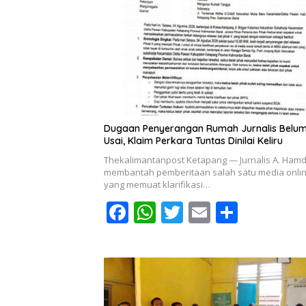
Dugaan Penyerangan Rumah Jurnalis Belu
Usai, Klaim Perkara Tuntas Dinilai Keliru
Thekalimantanpost Ketapang — Jurnalis A. Ham
membantah pemberitaan salah satu media onli
yang memuat klarifikasi…
F
W
T
E
S
ac
h
w
m
h
e
at
itt
ai
ar
b
s
er
l
e
o
A