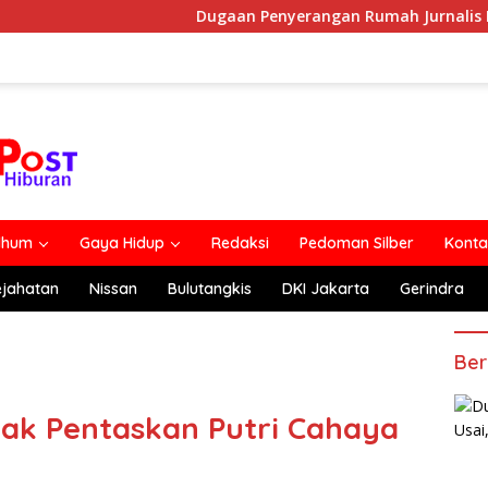
Dugaan Penyerangan Rumah Jurnalis Belum Usai, Klaim
lhum
Gaya Hidup
Redaksi
Pedoman Silber
Konta
ejahatan
Nissan
Bulutangkis
DKI Jakarta
Gerindra
Ber
ak Pentaskan Putri Cahaya