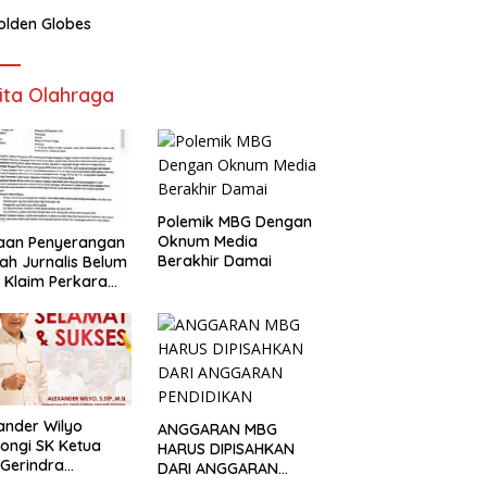
olden Globes
ita Olahraga
Polemik MBG Dengan
Oknum Media
aan Penyerangan
Berakhir Damai
h Jurnalis Belum
, Klaim Perkara
s Dinilai Keliru
ander Wilyo
ANGGARAN MBG
ongi SK Ketua
HARUS DIPISAHKAN
Gerindra
DARI ANGGARAN
apang