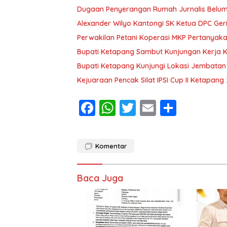
Dugaan Penyerangan Rumah Jurnalis Belum Us
Alexander Wilyo Kantongi SK Ketua DPC Ge
Perwakilan Petani Koperasi MKP Pertanyaka
Bupati Ketapang Sambut Kunjungan Kerja 
Bupati Ketapang Kunjungi Lokasi Jembatan
Kejuaraan Pencak Silat IPSI Cup II Ketapang
F
W
T
E
S
ac
h
w
m
h
e
at
itt
ai
ar
Komentar
b
s
er
l
e
o
A
Baca Juga
o
p
k
p