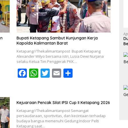
o
p
k
p
Ag
an
Bupati Ketapang Sambut Kunjungan Kerja
Du
Kapolda Kalimantan Barat
Be
Ke
Ketapang//Thekalimantanpost Bupati Ketapang
Alexander Wilyo bersama istri, Lusia Dewi Nurjana
selaku Ketua Tim Penggerak PKK…
F
W
T
E
S
ac
h
w
m
h
e
at
itt
ai
ar
b
s
er
l
e
Kejuaraan Pencak Silat IPSI Cup II Ketapang 2026
o
A
Ketapang//Thekalimantanpost Semangat
o
p
persaudaraan, sportivitas, dan kecintaan terhadap
budaya bangsa memenuhi Gedung Indoor Pelti
k
p
Ketapang saat…