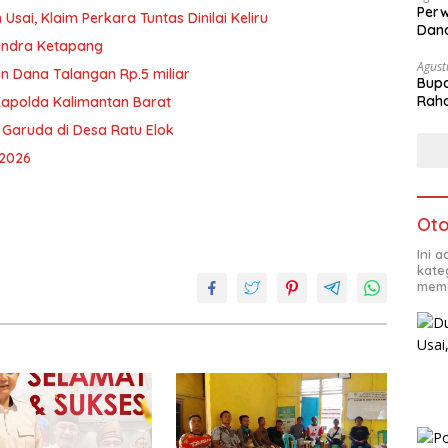
Perw
ai, Klaim Perkara Tuntas Dinilai Keliru
Dana
rindra Ketapang
Agust
n Dana Talangan Rp.5 miliar
Bupa
Rah
Kapolda Kalimantan Barat
 Garuda di Desa Ratu Elok
 2026
Oto
Ini 
kate
mema