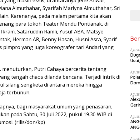
a yang masih eksis, di antaranya Jerie Anwar,
viana Almuthahar, Syarifah Marlyna Almuthahar, Sri
n-lain. Karenanya, pada malam pertama kita akan
nang para tokoh Teater Mendu Pontianak, di
 Ikram, Sataruddin Ramli, Yusuf ABA, Matsye
Ber
untak, Herman AR, Benny Hasan, Husni Asra, Syarif
las pimpro yang juga koreografer tari Andari yang
Agust
Duga
Usai
 menuturkan, Putri Cahaya bercerita tentang
Agust
ng tengah chaos dilanda bencana. Terjadi intrik di
Pole
Dam
bul silang sengketa di antara mereka hingga
aja terbunuh.
Agust
Alex
Geri
kapnya, bagi masyarakat umum yang penasaran,
kan pada Sabtu, 30 Juli 2022, pukul 19.30 WIB di
Agust
osi. (rilis/don/kp)
ANG
ANG
Agust