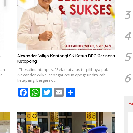
3
4
5
m
Alexander Wilyo Kantongi SK Ketua DPC Gerindra
Ketapang
dan
Thekalimantanpost “Selamat atas terpilihnya pak
6
ne
Alexander Wilyo sebagai ketua dpc gerindra kab
ketapang. Bergerak…
F
W
T
E
S
ac
h
w
m
h
B
e
at
itt
ai
ar
b
s
er
l
e
o
A