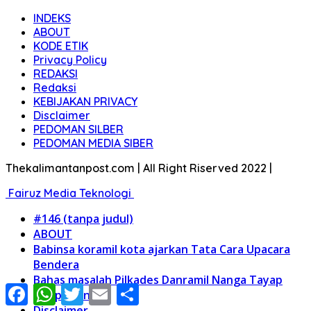
INDEKS
ABOUT
KODE ETIK
Privacy Policy
REDAKSI
Redaksi
KEBIJAKAN PRIVACY
Disclaimer
PEDOMAN SILBER
PEDOMAN MEDIA SIBER
Thekalimantanpost.com | All Right Riserved 2022 |
Fairuz Media Teknologi
#146 (tanpa judul)
ABOUT
Babinsa koramil kota ajarkan Tata Cara Upacara
Bendera
Bahas masalah Pilkades Danramil Nanga Tayap
Facebook
WhatsApp
Twitter
Email
Share
sampaikan ini;
Disclaimer