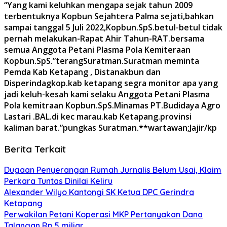
“Yang kami keluhkan mengapa sejak tahun 2009
terbentuknya Kopbun Sejahtera Palma sejati,bahkan
sampai tanggal 5 Juli 2022,Kopbun.SpS.betul-betul tidak
pernah melakukan-Rapat Ahir Tahun-RAT.bersama
semua Anggota Petani Plasma Pola Kemiteraan
Kopbun.SpS.”terangSuratman.Suratman meminta
Pemda Kab Ketapang , Distanakbun dan
Disperindagkop.kab ketapang segra monitor apa yang
jadi keluh-kesah kami selaku Anggota Petani Plasma
Pola kemitraan Kopbun.SpS.Minamas PT.Budidaya Agro
Lastari .BAL.di kec marau.kab Ketapang.provinsi
kaliman barat.”pungkas Suratman.**wartawan;Jajir/kp
Berita Terkait
Dugaan Penyerangan Rumah Jurnalis Belum Usai, Klaim
Perkara Tuntas Dinilai Keliru
Alexander Wilyo Kantongi SK Ketua DPC Gerindra
Ketapang
Perwakilan Petani Koperasi MKP Pertanyakan Dana
Talangan Rp.5 miliar