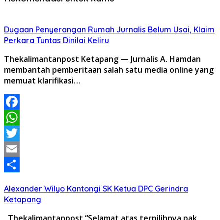
Dugaan Penyerangan Rumah Jurnalis Belum Usai, Klaim
Perkara Tuntas Dinilai Keliru
Thekalimantanpost Ketapang — Jurnalis A. Hamdan
membantah pemberitaan salah satu media online yang
memuat klarifikasi…
Facebook
WhatsApp
Twitter
Email
Share
Alexander Wilyo Kantongi SK Ketua DPC Gerindra
Ketapang
Thekalimantanpost “Selamat atas terpilihnya pak