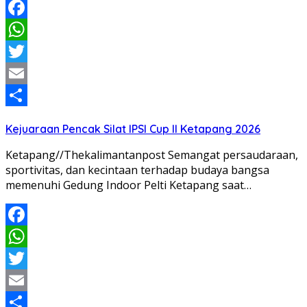
Facebook
WhatsApp
Twitter
Email
Share
Kejuaraan Pencak Silat IPSI Cup II Ketapang 2026
Ketapang//Thekalimantanpost Semangat persaudaraan,
sportivitas, dan kecintaan terhadap budaya bangsa
memenuhi Gedung Indoor Pelti Ketapang saat…
Facebook
WhatsApp
Twitter
Email