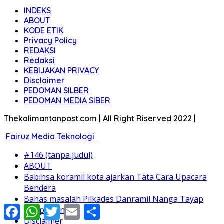
INDEKS
ABOUT
KODE ETIK
Privacy Policy
REDAKSI
Redaksi
KEBIJAKAN PRIVACY
Disclaimer
PEDOMAN SILBER
PEDOMAN MEDIA SIBER
Thekalimantanpost.com | All Right Riserved 2022 |
Fairuz Media Teknologi
#146 (tanpa judul)
ABOUT
Babinsa koramil kota ajarkan Tata Cara Upacara
Bendera
Bahas masalah Pilkades Danramil Nanga Tayap
Facebook
WhatsApp
Twitter
Email
Share
sampaikan ini;
Disclaimer