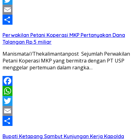
Twitter
Email
Share
Perwakilan Petani Koperasi MKP Pertanyakan Dana
Talangan Rp.5 miliar
Manismata//Thekalimantanpost Sejumlah Perwakilan
Petani Koperasi MKP yang bermitra dengan PT USP
menggelar pertemuan dalam rangka…
Facebook
WhatsApp
Twitter
Email
Share
Bupati Ketapang Sambut Kunjungan Kerja Kapolda