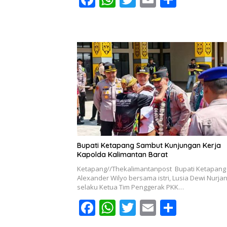
ac
h
w
m
h
e
at
itt
ai
ar
b
s
er
l
e
o
A
o
p
k
p
Bupati Ketapang Sambut Kunjungan Kerja
Kapolda Kalimantan Barat
Ketapang//Thekalimantanpost Bupati Ketapang
Alexander Wilyo bersama istri, Lusia Dewi Nurja
selaku Ketua Tim Penggerak PKK…
F
W
T
E
S
ac
h
w
m
h