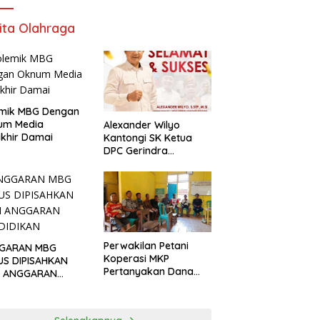
ita Olahraga
emik MBG Dengan
um Media
Alexander Wilyo
khir Damai
Kantongi SK Ketua
DPC Gerindra
Ketapang
Perwakilan Petani
GARAN MBG
Koperasi MKP
US DIPISAHKAN
Pertanyakan Dana
I ANGGARAN
Talangan Rp.5 miliar
DIDIKAN