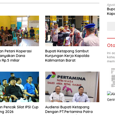
Agust
Bupa
Kapo
Oto
an Petani Koperasi
Bupati Ketapang Sambut
Ini 
tanyakan Dana
Kunjungan Kerja Kapolda
kate
 Rp.5 miliar
Kalimantan Barat
mema
n Pencak Silat IPSI Cup
Audiensi Bupati Ketapang
ang 2026
Dengan PT.Pertamina Patra