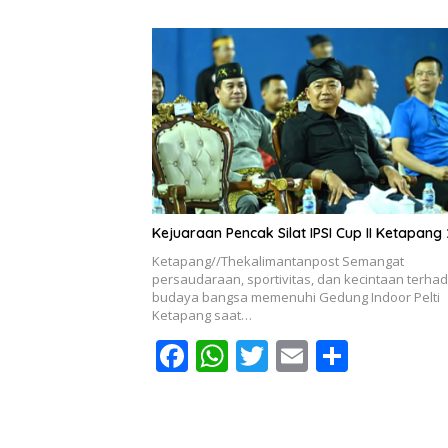
e
at
itt
ai
ar
b
s
er
l
e
o
A
o
p
k
p
Kejuaraan Pencak Silat IPSI Cup II Ketapang
Ketapang//Thekalimantanpost Semangat
persaudaraan, sportivitas, dan kecintaan terha
budaya bangsa memenuhi Gedung Indoor Pelti
Ketapang saat…
F
W
T
E
S
ac
h
w
m
h
e
at
itt
ai
ar