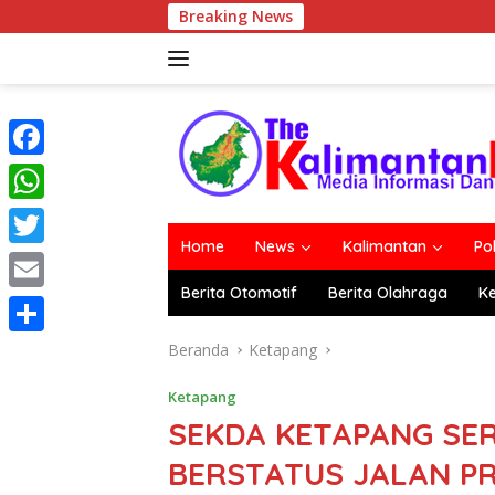
Langsung
Breaking News
ke
konten
F
a
W
c
Home
News
Kalimantan
Po
h
T
e
a
Berita Otomotif
Berita Olahraga
K
w
E
b
t
i
m
o
S
Beranda
Ketapang
s
t
a
o
h
A
Ketapang
t
i
k
a
SEKDA KETAPANG SE
p
e
l
r
p
BERSTATUS JALAN PR
r
e