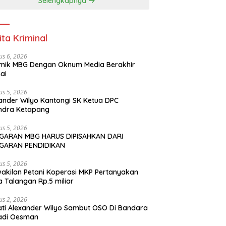
Selengkapnya
ita Kriminal
us 6, 2026
mik MBG Dengan Oknum Media Berakhir
ai
us 5, 2026
ander Wilyo Kantongi SK Ketua DPC
ndra Ketapang
us 5, 2026
GARAN MBG HARUS DIPISAHKAN DARI
GARAN PENDIDIKAN
us 5, 2026
akilan Petani Koperasi MKP Pertanyakan
 Talangan Rp.5 miliar
us 2, 2026
ti Alexander Wilyo Sambut OSO Di Bandara
adi Oesman