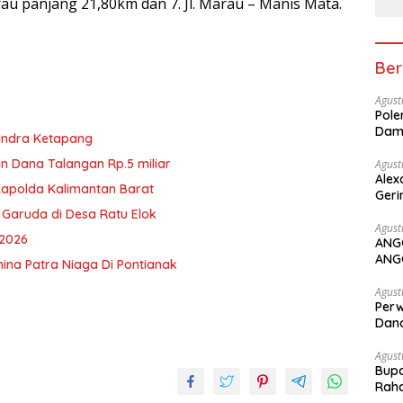
arau panjang 21,80km dan 7. Jl. Marau – Manis Mata.
Ber
Agust
Pole
Dam
rindra Ketapang
n Dana Talangan Rp.5 miliar
Agust
Alex
Kapolda Kalimantan Barat
Geri
 Garuda di Desa Ratu Elok
Agust
 2026
ANG
ANG
ina Patra Niaga Di Pontianak
Agust
Perw
Dana
Agust
Bupa
Rah