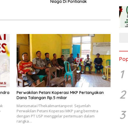
Niaga Di Pontianak
Pop
1
2
indra
Perwakilan Petani Koperasi MKP Pertanyakan
Dana Talangan Rp.5 miliar
ak
Manismata//Thekalimantanpost Sejumlah
3
b
Perwakilan Petani Koperasi MKP yang bermitra
dengan PT USP menggelar pertemuan dalam
rangka…