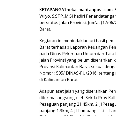
KETAPANG//thekalimantanpost.com.
Wilyo, S.STP.,M.Si hadiri Penandatanga
berstatus Jalan Provinsi, Jum’at (17/0
Barat.
Kegiatan ini menindaklanjuti hasil pem
Barat terhadap Laporan Keuangan Pe
pada Dinas Pekerjaan Umum dan Tata R
Jalan Provinsi yang belum diserahka
Provinsi Kalimantan Barat sesuai den
Nomor : 505/ DINAS-PU/2016, tentang r
di Kalimantan Barat.
Adapun aset jalan yang diserahkan P
diterima langsung oleh Sekda Prov Kalba
Pesaguan panjang 21,45km, 2. Jl.Pesag
panjang 1,3km, 4. Jl.Tumpang Titi – T