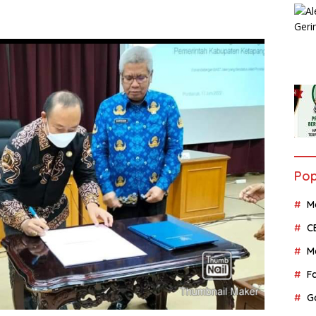
Pop
M
C
M
F
G