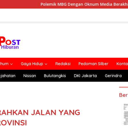
Polemik MBG Dengan Oknum Media Berakhir Damai
lhum
Gaya Hidup
Redaksi
Pedoman Silber
Konta
ejahatan
Nissan
Bulutangkis
DKI Jakarta
Gerindra
Ber
RAHKAN JALAN YANG
OVINSI