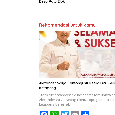
Desa Ratu Elok
Rekomendasi untuk kamu
Alexander Wilyo Kantongi SK Ketua DPC Ger
Ketapang
Thekalimantanpost “Selamat atas terpilihnya p
Alexander Wilyo sebagai ketua dpc gerindra ka
ketapang. Bergerak…
F
W
T
E
S