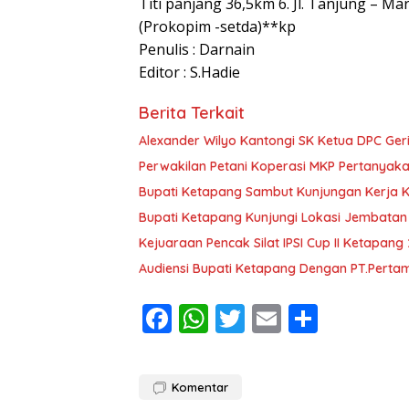
Titi panjang 36,5km 6. Jl. Tanjung – M
(Prokopim -setda)**kp
Penulis : Darnain
Editor : S.Hadie
Berita Terkait
Alexander Wilyo Kantongi SK Ketua DPC Ge
Perwakilan Petani Koperasi MKP Pertanyaka
Bupati Ketapang Sambut Kunjungan Kerja 
Bupati Ketapang Kunjungi Lokasi Jembatan
Kejuaraan Pencak Silat IPSI Cup II Ketapang
Audiensi Bupati Ketapang Dengan PT.Pertam
F
W
T
E
S
ac
h
w
m
h
e
at
itt
ai
ar
Komentar
b
s
er
l
e