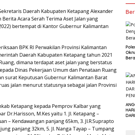
Sekretaris Daerah Kabupaten Ketapang Alexander
Ber
n Berita Acara Serah Terima Aset Jalan yang
6/2022) bertempat di Kantor Gubernur Kalimantan
eriksaan BPK RI Perwakilan Provinsi Kalimantan
Pol
Okn
merintah Daerah Kabupaten Ketapang tahun 2021
Bera
uang, dimana terdapat aset jalan yang berstatus
n kepada Dinas Pekerjaan Umum dan Penataan Ruang
gan surat Keputusan Gubernur Kalimantan Barat
uas jalan menurut statusnya sebagai jalan Provinsi
ANG
emkab Ketapang kepada Pemprov Kalbar yang
HAR
r Dr.Harisson, M.Kes yaitu 1. Jl. Ketapang –
DAR
uan – Kendawangan panjang 65km, 3. Jl.R.Suprapto
PEN
anjung panjang 32km, 5. Jl. Nanga Tayap – Tumpang