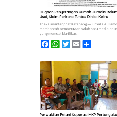
Dugaan Penyerangan Rumah Jurnalis Belu
Usai, Klaim Perkara Tuntas Dinilai Keliru
Thekalimantanpost Ketapang — Jurnalis A. Ham
membantah pemberitaan salah satu media onli
yang memuat klarifikasi…
F
W
T
E
S
ac
h
w
m
h
e
at
itt
ai
ar
b
s
er
l
e
o
A
o
p
k
p
Perwakilan Petani Koperasi MKP Pertanyak