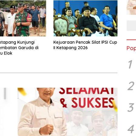
etapang Kunjungi
Kejuaraan Pencak Silat IPSI Cup
Pop
embatan Garuda di
II Ketapang 2026
u Elok
1
2
3
4