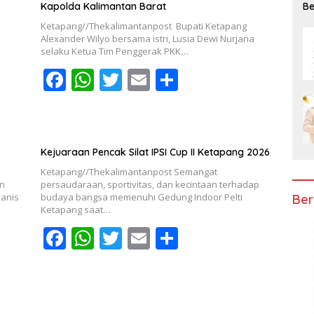
Be
Kapolda Kalimantan Barat
Ke
Ketapang//Thekalimantanpost Bupati Ketapang
Alexander Wilyo bersama istri, Lusia Dewi Nurjana
selaku Ketua Tim Penggerak PKK…
F
W
T
E
S
ac
h
w
m
h
e
at
itt
ai
ar
b
s
er
l
e
Kejuaraan Pencak Silat IPSI Cup II Ketapang 2026
o
A
Ketapang//Thekalimantanpost Semangat
o
p
an
persaudaraan, sportivitas, dan kecintaan terhadap
Manis
budaya bangsa memenuhi Gedung Indoor Pelti
Ber
k
p
Ketapang saat…
F
W
T
E
S
ac
h
w
m
h
e
at
itt
ai
ar
b
s
er
l
e