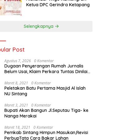
Ketua DPC Gerindra Ketapang
Selengkapnya
ular Post
Agustus 7, 2026
0 Komentar
Dugaan Penyerangan Rumah Jurnalis
Belum Usai, Klaim Perkara Tuntas Dinilai
Keliru
Maret 8, 2021
0 Komentar
Peletakan Batu Pertama Masjid Al Islah
NU Sintang
Maret 3, 2021
0 Komentar
Bupati Akan Bangun Jl.Seputau Tiga- ke
Nanga Merakai
Maret 18, 2021
0 Komentar
Pemkab Sintang Himpun Masukan,Revisi
PerbupTata Cara Bakar Lahan