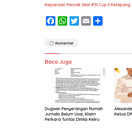
Kejuaraan Pencak Silat IPSI Cup II Ketapang
F
W
T
E
S
ac
h
w
m
h
e
at
itt
ai
ar
Komentar
b
s
er
l
e
o
A
Baca Juga
o
p
k
p
Dugaan Penyerangan Rumah
Alexande
Jurnalis Belum Usai, Klaim
Ketua DP
Perkara Tuntas Dinilai Keliru