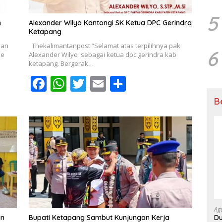
5
m
Alexander Wilyo Kantongi SK Ketua DPC Gerindra
Ketapang
dan
Thekalimantanpost “Selamat atas terpilihnya pak
6
ne
Alexander Wilyo sebagai ketua dpc gerindra kab
ketapang. Bergerak…
F
W
T
E
S
ac
h
w
m
h
B
e
at
itt
ai
ar
b
s
er
l
e
o
A
o
p
k
p
Ag
Du
an
Bupati Ketapang Sambut Kunjungan Kerja