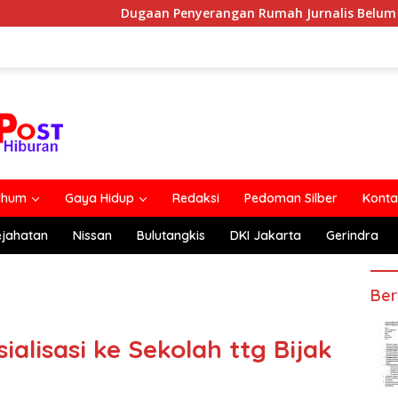
Dugaan Penyerangan Rumah Jurnalis Belum Usai, Klaim Perkara 
lhum
Gaya Hidup
Redaksi
Pedoman Silber
Konta
ejahatan
Nissan
Bulutangkis
DKI Jakarta
Gerindra
Ber
alisasi ke Sekolah ttg Bijak