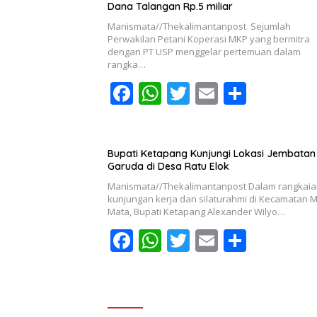
Dana Talangan Rp.5 miliar
Manismata//Thekalimantanpost Sejumlah
Perwakilan Petani Koperasi MKP yang bermitra
dengan PT USP menggelar pertemuan dalam
rangka…
F
W
T
E
S
ac
h
w
m
h
e
at
itt
ai
ar
b
s
er
l
e
Bupati Ketapang Kunjungi Lokasi Jembatan
Garuda di Desa Ratu Elok
o
A
Manismata//Thekalimantanpost Dalam rangkai
o
p
kunjungan kerja dan silaturahmi di Kecamatan 
Mata, Bupati Ketapang Alexander Wilyo…
k
p
F
W
T
E
S
ac
h
w
m
h
e
at
itt
ai
ar
b
s
er
l
e