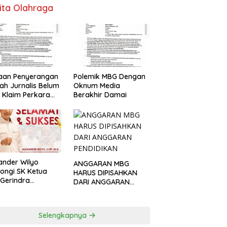
ita Olahraga
Polemik MBG Dengan
aan Penyerangan
Oknum Media
h Jurnalis Belum
Berakhir Damai
, Klaim Perkara
s Dinilai Keliru
ander Wilyo
ANGGARAN MBG
ongi SK Ketua
HARUS DIPISAHKAN
Gerindra
DARI ANGGARAN
apang
PENDIDIKAN
Selengkapnya