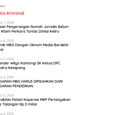
ita Kriminal
us 7, 2026
an Penyerangan Rumah Jurnalis Belum
, Klaim Perkara Tuntas Dinilai Keliru
us 6, 2026
mik MBG Dengan Oknum Media Berakhir
ai
us 5, 2026
ander Wilyo Kantongi SK Ketua DPC
ndra Ketapang
us 5, 2026
GARAN MBG HARUS DIPISAHKAN DARI
GARAN PENDIDIKAN
us 5, 2026
akilan Petani Koperasi MKP Pertanyakan
 Talangan Rp.5 miliar
us 2, 2026