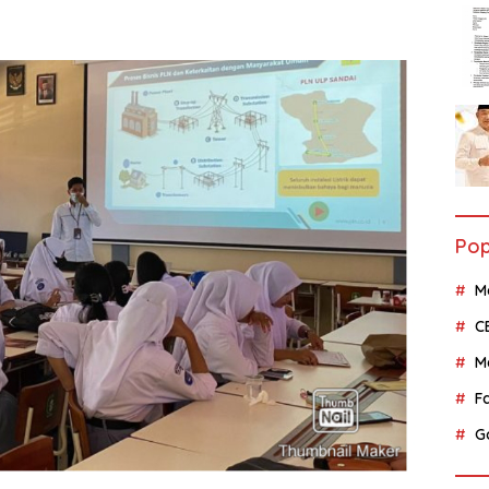
Pop
M
C
M
F
G