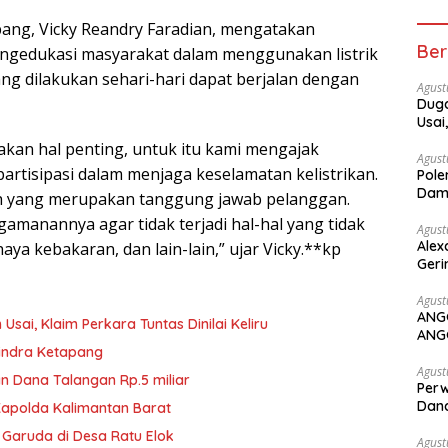
ang, Vicky Reandry Faradian, mengatakan
Ber
ngedukasi masyarakat dalam menggunakan listrik
yang dilakukan sehari-hari dapat berjalan dengan
Agust
Duga
Usai
kan hal penting, untuk itu kami mengajak
Agust
partisipasi dalam menjaga keselamatan kelistrikan.
Pole
Dam
mah yang merupakan tanggung jawab pelanggan.
manannya agar tidak terjadi hal-hal yang tidak
Agust
Alex
ahaya kebakaran, dan lain-lain,” ujar Vicky.**kp
Geri
Agust
ANG
ai, Klaim Perkara Tuntas Dinilai Keliru
ANG
rindra Ketapang
Agust
n Dana Talangan Rp.5 miliar
Perw
Dana
Kapolda Kalimantan Barat
 Garuda di Desa Ratu Elok
Agust