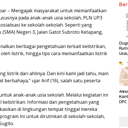
Ber
lbar – Mengajak masyarakat untuk memanfaatkan
khususnya pada anak-anak usia sekolah, PLN UP3
sialisasi ke sekolah-sekolah. Seperti yang
(SMA) Negeri 3, Jalan Gatot Subroto Ketapang,
Dug
nalkan berbagai pengetahuan terkait kelistrikan,
Ruma
leh listrik, hingga tips cara memanfaatkan listrik
Usai
Tunta
listrik dari ahlinya. Dan kini kami jadi tahu, main
at berbahaya,” ujar Arif (16), salah satu peserta
Alex
s untuk anak-anak usia sekolah. Melalui kegiatan ini
Kant
l kelistrikan. Informasi dan pengetahuan yang
DPC 
Ket
kasikan di lingkungan tempat tinggal mereka
ogram ini untuk dirutinkan di sekolah-sekolah,
Sugito.