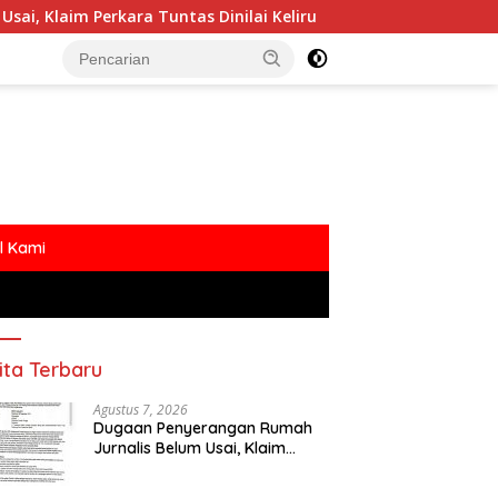
Tuntas Dinilai Keliru
Polemik MBG Dengan Oknum Med
l Kami
ita Terbaru
Agustus 7, 2026
Dugaan Penyerangan Rumah
Jurnalis Belum Usai, Klaim
Perkara Tuntas Dinilai Keliru