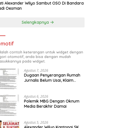
ti Alexander Wilyo Sambut OSO Di Bandara
adi Oesman
Selengkapnya
motif
adalah contoh keterangan untuk widget dengan
gori otomotif, anda bisa dengan mudah
sukkannya pada widget.
Agustus 7, 2026
Dugaan Penyerangan Rumah
Jurnalis Belum Usai, Klaim
Perkara Tuntas Dinilai Keliru
Agustus 6, 2026
Polemik MBG Dengan Oknum
Media Berakhir Damai
Agustus 5, 2026
Alexander Wilyo Kantongi SK