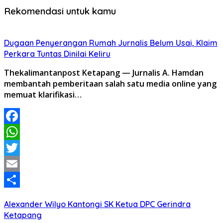
Rekomendasi untuk kamu
Dugaan Penyerangan Rumah Jurnalis Belum Usai, Klaim
Perkara Tuntas Dinilai Keliru
Thekalimantanpost Ketapang — Jurnalis A. Hamdan
membantah pemberitaan salah satu media online yang
memuat klarifikasi…
Facebook
WhatsApp
Twitter
Email
Share
Alexander Wilyo Kantongi SK Ketua DPC Gerindra
Ketapang