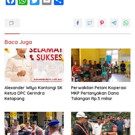
F
W
T
E
S
a
h
w
m
h
c
at
it
ai
ar
e
s
te
l
e
b
A
r
Baca Juga
o
p
o
p
k
Alexander Wilyo Kantongi SK
Perwakilan Petani Koperasi
Ketua DPC Gerindra
MKP Pertanyakan Dana
Ketapang
Talangan Rp.5 miliar