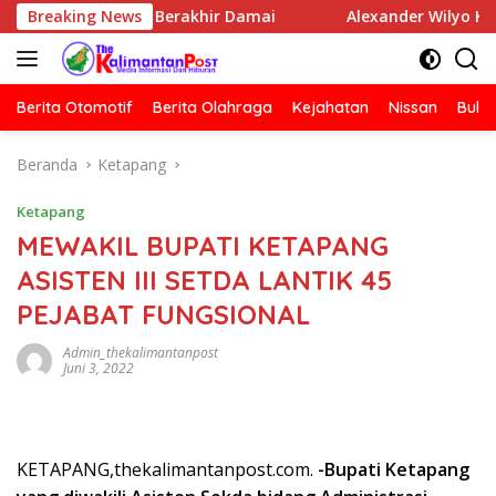
Langsung
Media Berakhir Damai
Breaking News
Alexander Wilyo Kantongi SK K
ke
konten
Berita Otomotif
Berita Olahraga
Kejahatan
Nissan
Bulut
Beranda
Ketapang
Ketapang
MEWAKIL BUPATI KETAPANG
ASISTEN III SETDA LANTIK 45
PEJABAT FUNGSIONAL
Admin_thekalimantanpost
Juni 3, 2022
KETAPANG,thekalimantanpost.com.
-Bupati Ketapang