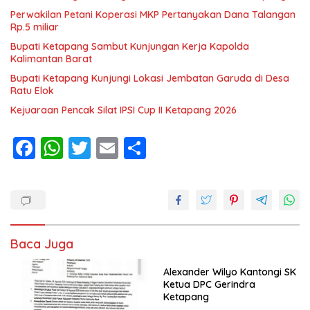
Perwakilan Petani Koperasi MKP Pertanyakan Dana Talangan
Rp.5 miliar
Bupati Ketapang Sambut Kunjungan Kerja Kapolda
Kalimantan Barat
Bupati Ketapang Kunjungi Lokasi Jembatan Garuda di Desa
Ratu Elok
Kejuaraan Pencak Silat IPSI Cup II Ketapang 2026
F
W
T
E
S
ac
h
w
m
h
e
at
itt
ai
ar
b
s
er
l
e
o
A
Baca Juga
o
p
k
p
Alexander Wilyo Kantongi SK
Ketua DPC Gerindra
Ketapang