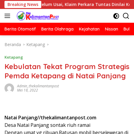
Langsung
nalis Belum Usai, Klaim Perkara Tuntas Dinilai Keliru
Breaking News
ke
konten
Berita Otomotif
Berita Olahraga
Kejahatan
Nissan
Bulut
Beranda
Ketapang
Ketapang
Kebulatan Tekat Program Strategis
Pemda Ketapang di Natai Panjang
Admin_thekalimantanpost
Mei 18, 2022
Natai Panjang//thekalimantanpost.com
Desa Natai Panjang sontak riuh ramai
Dengan umat yg ribuan.Ratusan mobil berseleweran di