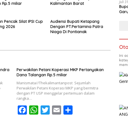
Juli 
 Rp.5 miliar
Kalimantan Barat
Bupa
Garu
n Pencak Silat IPSI Cup
Audiensi Bupati Ketapang
ang 2026
Dengan PT.Pertamina Patra
Niaga Di Pontianak
Oto
Ini 
kate
mema
indra
Perwakilan Petani Koperasi MKP Pertanyakan
Dana Talangan Rp.5 miliar
ak
Manismata//Thekalimantanpost Sejumlah
b
Perwakilan Petani Koperasi MKP yang bermitra
dengan PT USP menggelar pertemuan dalam
rangka…
F
W
T
E
S
ac
h
w
m
h