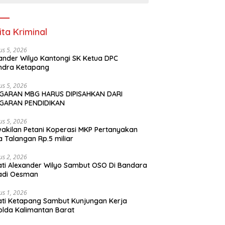
ita Kriminal
us 5, 2026
ander Wilyo Kantongi SK Ketua DPC
ndra Ketapang
us 5, 2026
GARAN MBG HARUS DIPISAHKAN DARI
GARAN PENDIDIKAN
us 5, 2026
akilan Petani Koperasi MKP Pertanyakan
 Talangan Rp.5 miliar
us 2, 2026
ti Alexander Wilyo Sambut OSO Di Bandara
adi Oesman
us 1, 2026
ti Ketapang Sambut Kunjungan Kerja
lda Kalimantan Barat