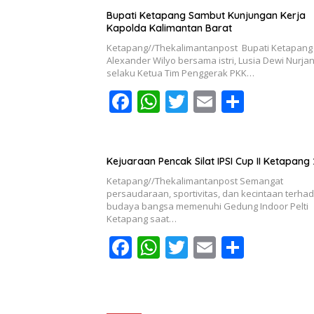
b
s
er
l
e
Bupati Ketapang Sambut Kunjungan Kerja
o
A
Kapolda Kalimantan Barat
o
p
Ketapang//Thekalimantanpost Bupati Ketapang
Alexander Wilyo bersama istri, Lusia Dewi Nurja
k
p
selaku Ketua Tim Penggerak PKK…
F
W
T
E
S
ac
h
w
m
h
e
at
itt
ai
ar
b
s
er
l
e
Kejuaraan Pencak Silat IPSI Cup II Ketapang
Ketapang//Thekalimantanpost Semangat
o
A
persaudaraan, sportivitas, dan kecintaan terha
o
p
budaya bangsa memenuhi Gedung Indoor Pelti
Ketapang saat…
k
p
F
W
T
E
S
ac
h
w
m
h
e
at
itt
ai
ar