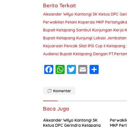
Berita Terkait
Alexander Wilyo Kantongi SK Ketua DPC Ge
Perwakilan Petani Koperasi MKP Pertanyaka
Bupati Ketapang Sambut Kunjungan Kerja 
Bupati Ketapang Kunjungi Lokasi Jembatan
Kejuaraan Pencak Silat IPSI Cup II Ketapang
Audiensi Bupati Ketapang Dengan PT.Pertam
F
W
T
E
S
ac
h
w
m
h
e
at
itt
ai
ar
Komentar
b
s
er
l
e
o
A
Baca Juga
o
p
Alexander Wilyo Kantongi SK
k
p
Perwakil
Ketua DPC Gerindra Ketapang
MKP Per