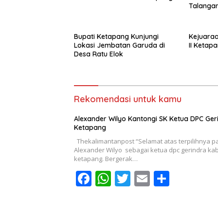
Talangan
Bupati Ketapang Kunjungi
Kejuaraa
Lokasi Jembatan Garuda di
II Ketap
Desa Ratu Elok
Rekomendasi untuk kamu
Alexander Wilyo Kantongi SK Ketua DPC Ger
Ketapang
Thekalimantanpost “Selamat atas terpilihnya p
Alexander Wilyo sebagai ketua dpc gerindra ka
ketapang. Bergerak…
F
W
T
E
S
ac
h
w
m
h
e
at
itt
ai
ar