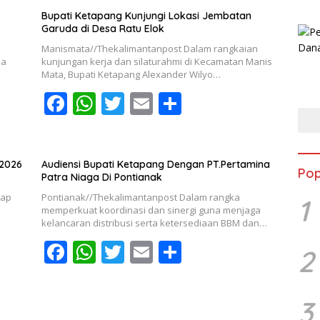
e
at
itt
ai
ar
b
s
er
l
e
Bupati Ketapang Kunjungi Lokasi Jembatan
Garuda di Desa Ratu Elok
o
A
Manismata//Thekalimantanpost Dalam rangkaian
o
p
na
kunjungan kerja dan silaturahmi di Kecamatan Manis
Mata, Bupati Ketapang Alexander Wilyo…
k
p
F
W
T
E
S
ac
h
w
m
h
e
at
itt
ai
ar
b
s
er
l
e
 2026
Audiensi Bupati Ketapang Dengan PT.Pertamina
Pop
Patra Niaga Di Pontianak
o
A
dap
Pontianak//Thekalimantanpost Dalam rangka
1
o
p
memperkuat koordinasi dan sinergi guna menjaga
kelancaran distribusi serta ketersediaan BBM dan…
k
p
F
W
T
E
S
2
ac
h
w
m
h
e
at
itt
ai
ar
3