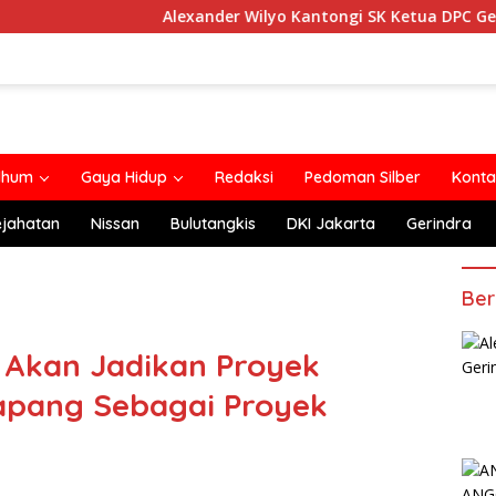
Alexander Wilyo Kantongi SK Ketua DPC Gerindra Keta
lhum
Gaya Hidup
Redaksi
Pedoman Silber
Konta
ejahatan
Nissan
Bulutangkis
DKI Jakarta
Gerindra
Ber
 Akan Jadikan Proyek
apang Sebagai Proyek