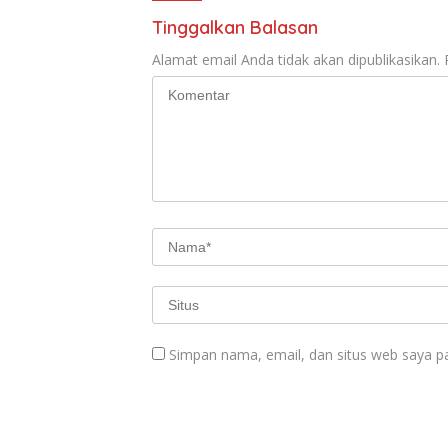
b
s
er
l
e
o
A
Tinggalkan Balasan
o
p
Alamat email Anda tidak akan dipublikasikan.
k
p
Simpan nama, email, dan situs web saya p