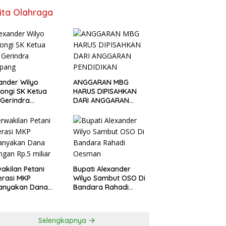
ita Olahraga
ander Wilyo
ANGGARAN MBG
ongi SK Ketua
HARUS DIPISAHKAN
Gerindra
DARI ANGGARAN
apang
PENDIDIKAN
akilan Petani
Bupati Alexander
rasi MKP
Wilyo Sambut OSO Di
tanyakan Dana
Bandara Rahadi
ngan Rp.5 miliar
Oesman
Selengkapnya