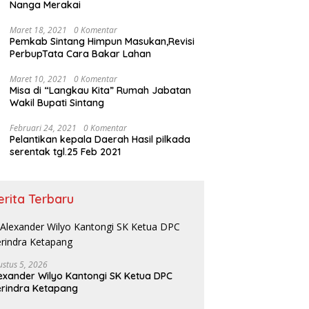
Nanga Merakai
Maret 18, 2021
0 Komentar
Pemkab Sintang Himpun Masukan,Revisi
PerbupTata Cara Bakar Lahan
Maret 10, 2021
0 Komentar
Misa di “Langkau Kita” Rumah Jabatan
Wakil Bupati Sintang
Februari 24, 2021
0 Komentar
Pelantikan kepala Daerah Hasil pilkada
serentak tgl.25 Feb 2021
erita Terbaru
ustus 5, 2026
exander Wilyo Kantongi SK Ketua DPC
rindra Ketapang