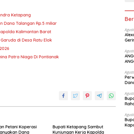
rindra Ketapang
Ber
n Dana Talangan Rp.5 miliar
Agust
Kapolda Kalimantan Barat
Alex
 Garuda di Desa Ratu Elok
Geri
 2026
Agust
ANG
ina Patra Niaga Di Pontianak
ANG
Agust
Perw
Dana
Agust
Bupa
Rah
Agust
Bupa
Kapo
an Petani Koperasi
Bupati Ketapang Sambut
tanyakan Dana
Kunjungan Kerja Kapolda