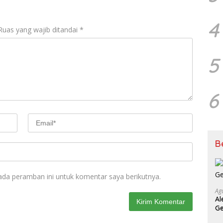
b
s
er
l
e
o
A
4
o
p
Ruas yang wajib ditandai
*
k
p
5
6
B
ada peramban ini untuk komentar saya berikutnya.
Ag
Al
Ge