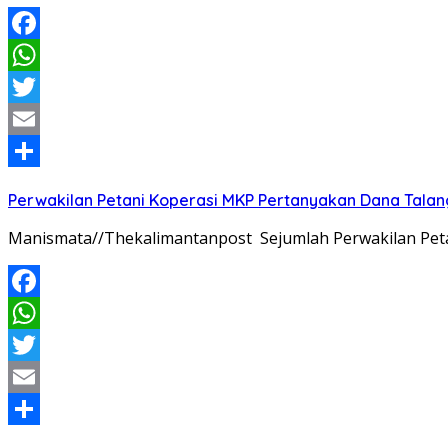
Facebook
WhatsApp
Twitter
Email
Share
Perwakilan Petani Koperasi MKP Pertanyakan Dana Talang
Manismata//Thekalimantanpost Sejumlah Perwakilan Pet
Facebook
WhatsApp
Twitter
Email
Share