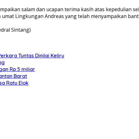
paikan salam dan ucapan terima kasih atas kepedulian se
uruh umat Lingkungan Andreas yang telah menyampaikan ba
dral Sintang)
kara Tuntas Dinilai Keliru
ng
an Rp.5 miliar
antan Barat
sa Ratu Elok