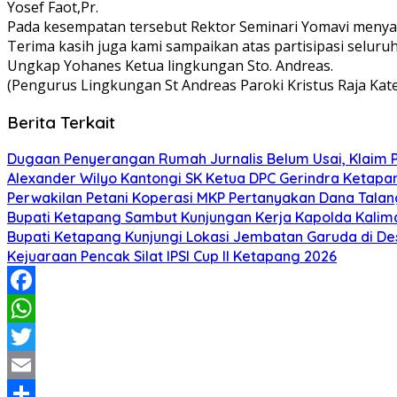
Yosef Faot,Pr.
Pada kesempatan tersebut Rektor Seminari Yomavi menyam
Terima kasih juga kami sampaikan atas partisipasi sel
Ungkap Yohanes Ketua lingkungan Sto. Andreas.
(Pengurus Lingkungan St Andreas Paroki Kristus Raja Kate
Berita Terkait
Dugaan Penyerangan Rumah Jurnalis Belum Usai, Klaim Per
Alexander Wilyo Kantongi SK Ketua DPC Gerindra Ketapa
Perwakilan Petani Koperasi MKP Pertanyakan Dana Talang
Bupati Ketapang Sambut Kunjungan Kerja Kapolda Kalim
Bupati Ketapang Kunjungi Lokasi Jembatan Garuda di De
Kejuaraan Pencak Silat IPSI Cup II Ketapang 2026
Facebook
WhatsApp
Twitter
Email