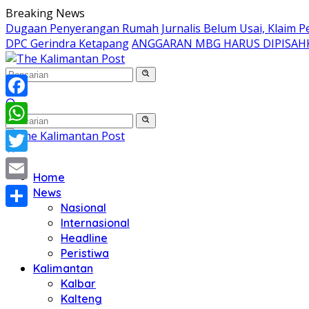
Langsung
Breaking News
ke
Dugaan Penyerangan Rumah Jurnalis Belum Usai, Klaim Per
konten
DPC Gerindra Ketapang
ANGGARAN MBG HARUS DIPISAH
Facebook
WhatsApp
Twitter
Home
Email
News
Nasional
Share
Internasional
Headline
Peristiwa
Kalimantan
Kalbar
Kalteng