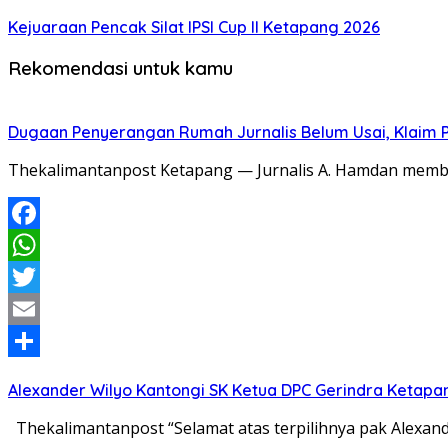
Kejuaraan Pencak Silat IPSI Cup II Ketapang 2026
Rekomendasi untuk kamu
Dugaan Penyerangan Rumah Jurnalis Belum Usai, Klaim Per
Thekalimantanpost Ketapang — Jurnalis A. Hamdan memban
Facebook
WhatsApp
Twitter
Email
Share
Alexander Wilyo Kantongi SK Ketua DPC Gerindra Ketapa
Thekalimantanpost “Selamat atas terpilihnya pak Alexan