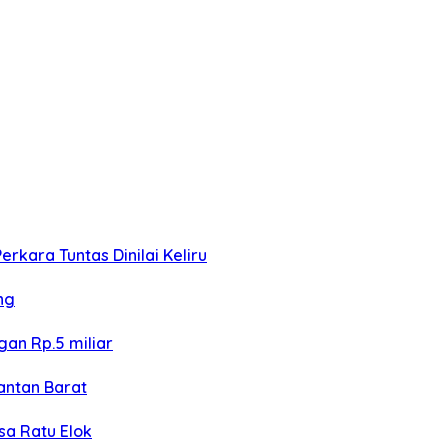
kara Tuntas Dinilai Keliru
ng
an Rp.5 miliar
antan Barat
sa Ratu Elok