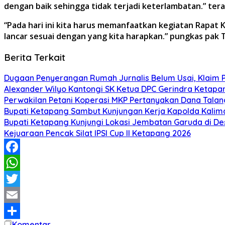
dengan baik sehingga tidak terjadi keterlambatan.” tera
“Pada hari ini kita harus memanfaatkan kegiatan Rapat K
lancar sesuai dengan yang kita harapkan.” pungkas pak
Berita Terkait
Dugaan Penyerangan Rumah Jurnalis Belum Usai, Klaim Per
Alexander Wilyo Kantongi SK Ketua DPC Gerindra Ketapa
Perwakilan Petani Koperasi MKP Pertanyakan Dana Talang
Bupati Ketapang Sambut Kunjungan Kerja Kapolda Kalim
Bupati Ketapang Kunjungi Lokasi Jembatan Garuda di De
Kejuaraan Pencak Silat IPSI Cup II Ketapang 2026
Facebook
WhatsApp
Twitter
Email
Komentar