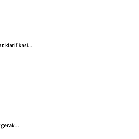
 klarifikasi…
ergerak…