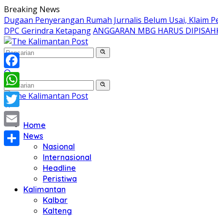
Langsung
Breaking News
ke
Dugaan Penyerangan Rumah Jurnalis Belum Usai, Klaim Per
konten
DPC Gerindra Ketapang
ANGGARAN MBG HARUS DIPISAH
Facebook
WhatsApp
Twitter
Home
Email
News
Nasional
Share
Internasional
Headline
Peristiwa
Kalimantan
Kalbar
Kalteng