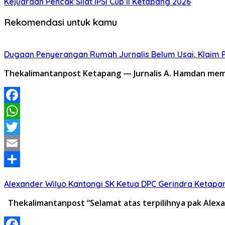
Kejuaraan Pencak Silat IPSI Cup II Ketapang 2026
Rekomendasi untuk kamu
Dugaan Penyerangan Rumah Jurnalis Belum Usai, Klaim Per
Thekalimantanpost Ketapang — Jurnalis A. Hamdan memb
Facebook
WhatsApp
Twitter
Email
Share
Alexander Wilyo Kantongi SK Ketua DPC Gerindra Ketapa
Thekalimantanpost “Selamat atas terpilihnya pak Alex