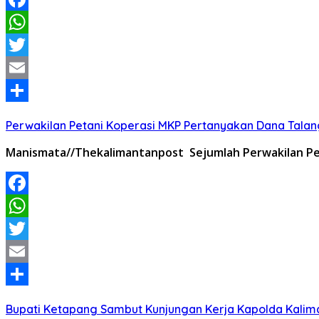
Facebook
WhatsApp
Twitter
Email
Share
Perwakilan Petani Koperasi MKP Pertanyakan Dana Talang
Manismata//Thekalimantanpost Sejumlah Perwakilan P
Facebook
WhatsApp
Twitter
Email
Share
Bupati Ketapang Sambut Kunjungan Kerja Kapolda Kalim