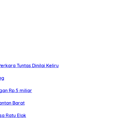
kara Tuntas Dinilai Keliru
ng
an Rp.5 miliar
antan Barat
sa Ratu Elok