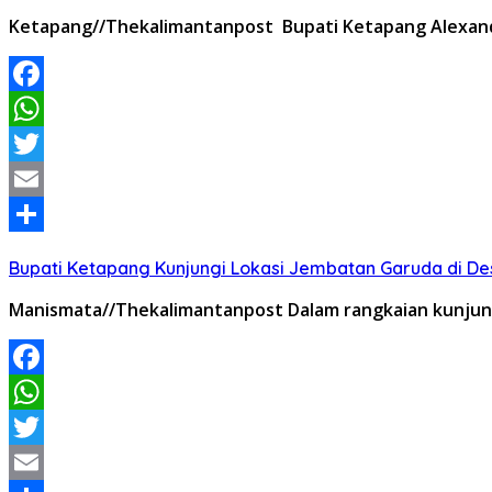
Ketapang//Thekalimantanpost Bupati Ketapang Alexande
Facebook
WhatsApp
Twitter
Email
Share
Bupati Ketapang Kunjungi Lokasi Jembatan Garuda di De
Manismata//Thekalimantanpost Dalam rangkaian kunjung
Facebook
WhatsApp
Twitter