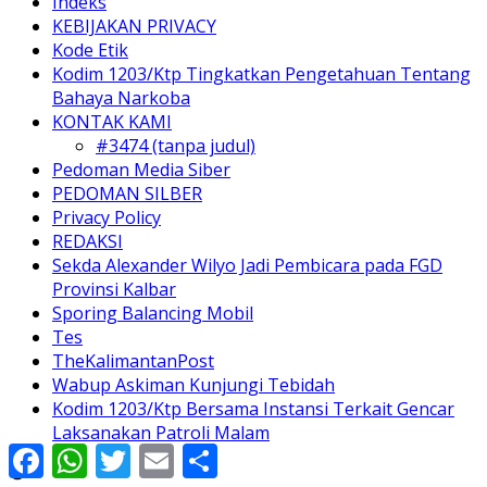
Indeks
KEBIJAKAN PRIVACY
Kode Etik
Kodim 1203/Ktp Tingkatkan Pengetahuan Tentang
Bahaya Narkoba
KONTAK KAMI
#3474 (tanpa judul)
Pedoman Media Siber
PEDOMAN SILBER
Privacy Policy
REDAKSI
Sekda Alexander Wilyo Jadi Pembicara pada FGD
Provinsi Kalbar
Sporing Balancing Mobil
Tes
TheKalimantanPost
Wabup Askiman Kunjungi Tebidah
Kodim 1203/Ktp Bersama Instansi Terkait Gencar
Laksanakan Patroli Malam
Facebook
WhatsApp
Twitter
Email
Share