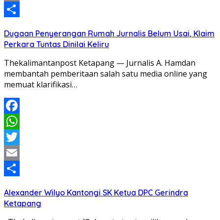
Email
Share
Dugaan Penyerangan Rumah Jurnalis Belum Usai, Klaim
Perkara Tuntas Dinilai Keliru
Thekalimantanpost Ketapang — Jurnalis A. Hamdan
membantah pemberitaan salah satu media online yang
memuat klarifikasi…
Facebook
WhatsApp
Twitter
Email
Share
Alexander Wilyo Kantongi SK Ketua DPC Gerindra
Ketapang