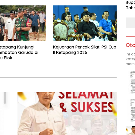
Bupa
Rah
Oto
etapang Kunjungi
Kejuaraan Pencak Silat IPSI Cup
embatan Garuda di
II Ketapang 2026
Ini 
u Elok
kate
mema