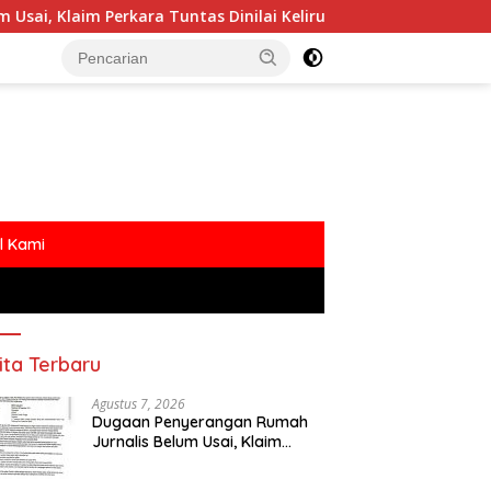
ra Tuntas Dinilai Keliru
Polemik MBG Dengan Oknum 
l Kami
ita Terbaru
Agustus 7, 2026
Dugaan Penyerangan Rumah
Jurnalis Belum Usai, Klaim
Perkara Tuntas Dinilai Keliru