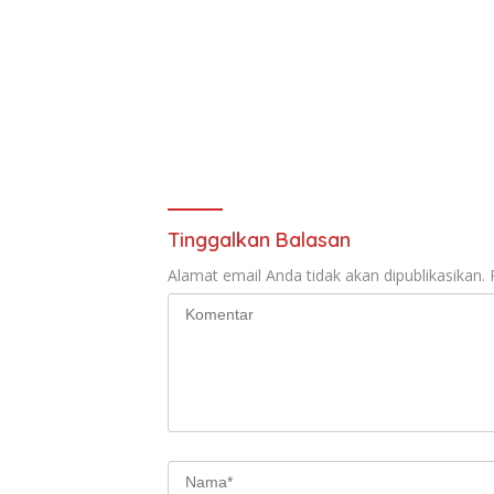
b
s
er
l
e
o
A
o
p
k
p
Tinggalkan Balasan
Alamat email Anda tidak akan dipublikasikan.