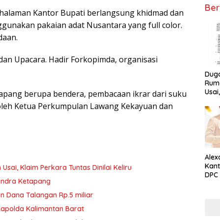
Ber
i halaman Kantor Bupati berlangsung khidmad dan
gunakan pakaian adat Nusantara yang full color.
daan.
dan Upacara. Hadir Forkopimda, organisasi
Dug
Ruma
Usai
pang berupa bendera, pembacaan ikrar dari suku
Tunta
 oleh Ketua Perkumpulan Lawang Kekayuan dan
Alex
Kant
ai, Klaim Perkara Tuntas Dinilai Keliru
DPC 
rindra Ketapang
Ket
n Dana Talangan Rp.5 miliar
Kapolda Kalimantan Barat