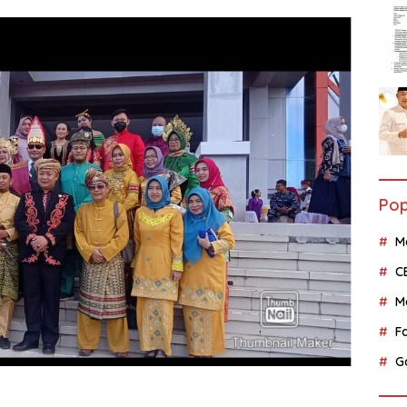
Pop
M
C
M
F
G