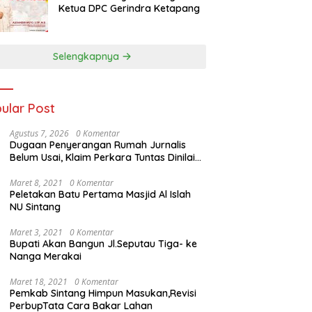
Ketua DPC Gerindra Ketapang
Selengkapnya
ular Post
Agustus 7, 2026
0 Komentar
Dugaan Penyerangan Rumah Jurnalis
Belum Usai, Klaim Perkara Tuntas Dinilai
Keliru
Maret 8, 2021
0 Komentar
Peletakan Batu Pertama Masjid Al Islah
NU Sintang
Maret 3, 2021
0 Komentar
Bupati Akan Bangun Jl.Seputau Tiga- ke
Nanga Merakai
Maret 18, 2021
0 Komentar
Pemkab Sintang Himpun Masukan,Revisi
PerbupTata Cara Bakar Lahan