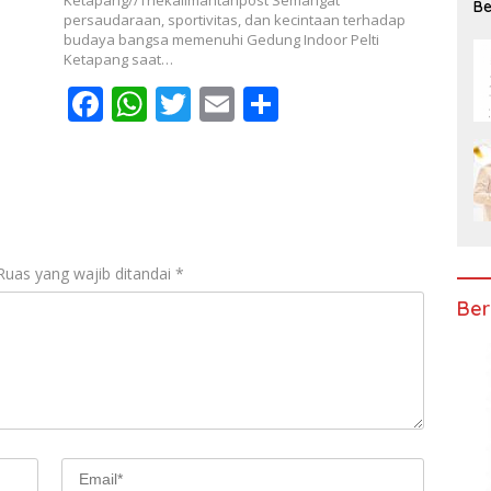
Be
persaudaraan, sportivitas, dan kecintaan terhadap
Ke
budaya bangsa memenuhi Gedung Indoor Pelti
Ketapang saat…
F
W
T
E
S
ac
h
w
m
h
e
at
itt
ai
ar
b
s
er
l
e
o
A
o
p
Ruas yang wajib ditandai
*
k
p
Ber