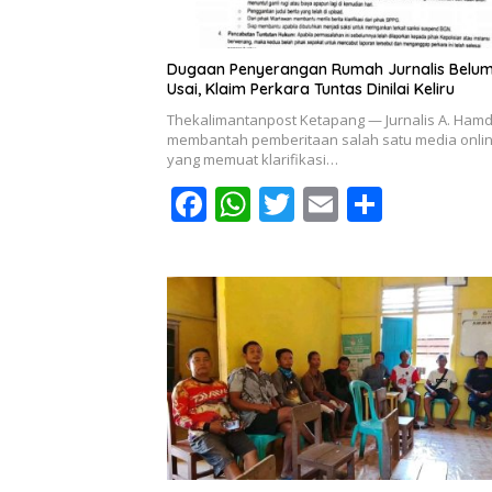
Dugaan Penyerangan Rumah Jurnalis Belu
Usai, Klaim Perkara Tuntas Dinilai Keliru
Thekalimantanpost Ketapang — Jurnalis A. Ham
membantah pemberitaan salah satu media onli
yang memuat klarifikasi…
F
W
T
E
S
ac
h
w
m
h
e
at
itt
ai
ar
b
s
er
l
e
o
A
o
p
k
p