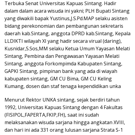
Terbuka Senat Universitas Kapuas Sintang. Hadir
dalam dalam acara wisuda ini yakni; PLH Bupati Sintang
yang diwakili bapak Yustinus,J.S.Pd.MAP selaku asisten
bidang perekonomian dan pembangunan sekretaris
daerah kab.Sintang, anggota DPRD kab.Sintang, Kepala
LLDIKTI wilayah XI yang hadir secara virual (daring),
Kusnidar,S.Sos,MM selaku Ketua Umum Yayasan Melati
Sintang, Pembina dan Pengawasan Yayasan Melati
Sintang, anggota Forkompimda Kabupaten Sintang,
GAPKI Sintang, pimpinan bank yang ada di wiayah
kabupaten sintang, GM CU Bima, GM CU Keling
Kumang, dosen dan staf tenaga kependidikan unka
Menurut Rektor UNKA sintang, sejak berdiri tahun
1992, Universitas Kapuas Sintang dengan 4 Fakultas
(FISIPOL,FAPERTA,FKIP,FH), saat ini sudah
melaksanakan wisuda sarjana hingga angkatan XVIII,
dan hari ini ada 331 orang lulusan sarjana Strata S-1