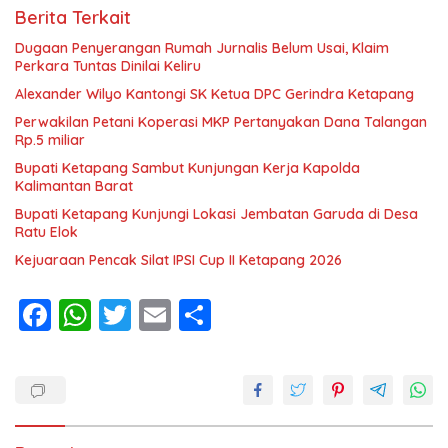
Berita Terkait
Dugaan Penyerangan Rumah Jurnalis Belum Usai, Klaim
Perkara Tuntas Dinilai Keliru
Alexander Wilyo Kantongi SK Ketua DPC Gerindra Ketapang
Perwakilan Petani Koperasi MKP Pertanyakan Dana Talangan
Rp.5 miliar
Bupati Ketapang Sambut Kunjungan Kerja Kapolda
Kalimantan Barat
Bupati Ketapang Kunjungi Lokasi Jembatan Garuda di Desa
Ratu Elok
Kejuaraan Pencak Silat IPSI Cup II Ketapang 2026
F
W
T
E
S
ac
h
w
m
h
e
at
itt
ai
ar
b
s
er
l
e
o
A