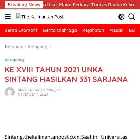
Langsung
s Belum Usai, Klaim Perkara Tuntas Dinilai Keliru
Breaking News
Pol
ke
konten
Berita Otomotif
Berita Olahraga
Kejahatan
Nissan
Bulut
Beranda
Ketapang
Ketapang
KE XVIII TAHUN 2021 UNKA
SINTANG HASILKAN 331 SARJANA
Admin_thekalimantanpost
November 1, 2021
Sintang,thekalimantanpost.com.;Saat ini, Universitas