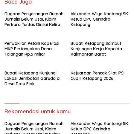
Baca Juga
o
p
Dugaan Penyerangan Rumah
k
p
Alexander Wilyo Kantongi SK
Jurnalis Belum Usai, Klaim
Ketua DPC Gerindra
Perkara Tuntas Dinilai Keliru
Ketapang
Perwakilan Petani Koperasi
Bupati Ketapang Sambut
MKP Pertanyakan Dana
Kunjungan Kerja Kapolda
Talangan Rp.5 miliar
Kalimantan Barat
Bupati Ketapang Kunjungi
Kejuaraan Pencak Silat IPSI
Lokasi Jembatan Garuda di
Cup II Ketapang 2026
Desa Ratu Elok
Rekomendasi untuk kamu
Dugaan Penyerangan Rumah
Alexander Wilyo Kantongi SK
Jurnalis Belum Usai, Klaim
Ketua DPC Gerindra