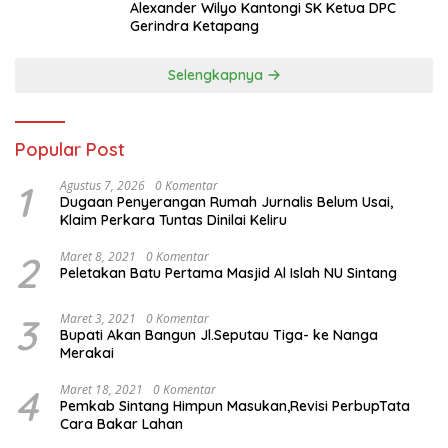
Alexander Wilyo Kantongi SK Ketua DPC
Gerindra Ketapang
Selengkapnya
Popular Post
1
Agustus 7, 2026
0 Komentar
Dugaan Penyerangan Rumah Jurnalis Belum Usai,
Klaim Perkara Tuntas Dinilai Keliru
2
Maret 8, 2021
0 Komentar
Peletakan Batu Pertama Masjid Al Islah NU Sintang
3
Maret 3, 2021
0 Komentar
Bupati Akan Bangun Jl.Seputau Tiga- ke Nanga
Merakai
4
Maret 18, 2021
0 Komentar
Pemkab Sintang Himpun Masukan,Revisi PerbupTata
Cara Bakar Lahan