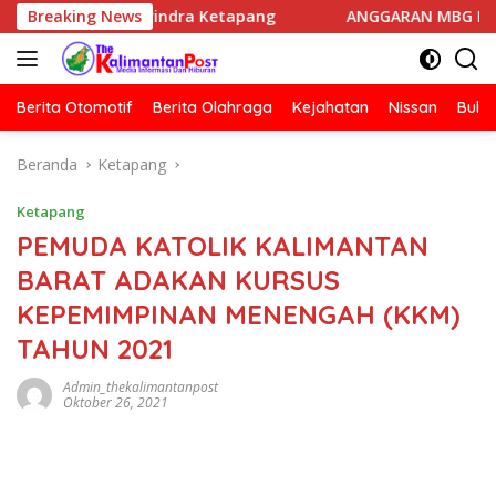
Langsung
Gerindra Ketapang
Breaking News
ANGGARAN MBG HARUS DIPISAHKAN 
ke
konten
Berita Otomotif
Berita Olahraga
Kejahatan
Nissan
Bulut
Beranda
Ketapang
Ketapang
PEMUDA KATOLIK KALIMANTAN
BARAT ADAKAN KURSUS
KEPEMIMPINAN MENENGAH (KKM)
TAHUN 2021
Admin_thekalimantanpost
Oktober 26, 2021