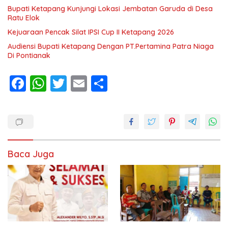
Bupati Ketapang Kunjungi Lokasi Jembatan Garuda di Desa
Ratu Elok
Kejuaraan Pencak Silat IPSI Cup II Ketapang 2026
Audiensi Bupati Ketapang Dengan PT.Pertamina Patra Niaga
Di Pontianak
F
W
T
E
S
ac
h
w
m
h
e
at
itt
ai
ar
b
s
er
l
e
o
A
Baca Juga
o
p
k
p