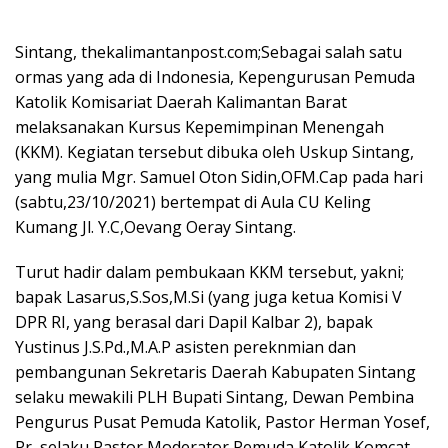
Sintang, thekalimantanpost.com;Sebagai salah satu
ormas yang ada di Indonesia, Kepengurusan Pemuda
Katolik Komisariat Daerah Kalimantan Barat
melaksanakan Kursus Kepemimpinan Menengah
(KKM). Kegiatan tersebut dibuka oleh Uskup Sintang,
yang mulia Mgr. Samuel Oton Sidin,OFM.Cap pada hari
(sabtu,23/10/2021) bertempat di Aula CU Keling
Kumang Jl. Y.C,Oevang Oeray Sintang.
Turut hadir dalam pembukaan KKM tersebut, yakni;
bapak Lasarus,S.Sos,M.Si (yang juga ketua Komisi V
DPR RI, yang berasal dari Dapil Kalbar 2), bapak
Yustinus J.S.Pd.,M.A.P asisten pereknmian dan
pembangunan Sekretaris Daerah Kabupaten Sintang
selaku mewakili PLH Bupati Sintang, Dewan Pembina
Pengurus Pusat Pemuda Katolik, Pastor Herman Yosef,
Pr, selaku Pastor Moderator Pemuda Katolik Komcat