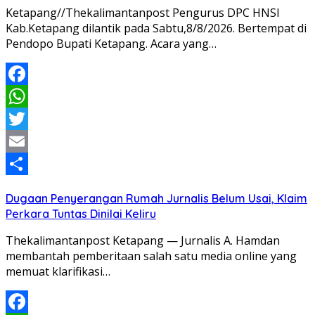
Ketapang//Thekalimantanpost Pengurus DPC HNSI
Kab.Ketapang dilantik pada Sabtu,8/8/2026. Bertempat di
Pendopo Bupati Ketapang. Acara yang…
Facebook
WhatsApp
Twitter
Email
Share
Dugaan Penyerangan Rumah Jurnalis Belum Usai, Klaim
Perkara Tuntas Dinilai Keliru
Thekalimantanpost Ketapang — Jurnalis A. Hamdan
membantah pemberitaan salah satu media online yang
memuat klarifikasi…