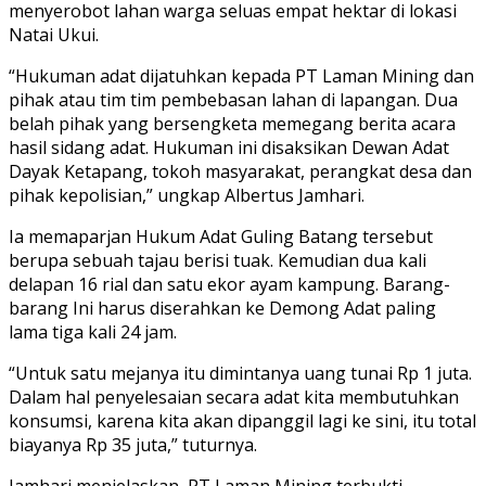
menyerobot lahan warga seluas empat hektar di lokasi
Natai Ukui.
“Hukuman adat dijatuhkan kepada PT Laman Mining dan
pihak atau tim tim pembebasan lahan di lapangan. Dua
belah pihak yang bersengketa memegang berita acara
hasil sidang adat. Hukuman ini disaksikan Dewan Adat
Dayak Ketapang, tokoh masyarakat, perangkat desa dan
pihak kepolisian,” ungkap Albertus Jamhari.
Ia memaparjan Hukum Adat Guling Batang tersebut
berupa sebuah tajau berisi tuak. Kemudian dua kali
delapan 16 rial dan satu ekor ayam kampung. Barang-
barang Ini harus diserahkan ke Demong Adat paling
lama tiga kali 24 jam.
“Untuk satu mejanya itu dimintanya uang tunai Rp 1 juta.
Dalam hal penyelesaian secara adat kita membutuhkan
konsumsi, karena kita akan dipanggil lagi ke sini, itu total
biayanya Rp 35 juta,” tuturnya.
Jamhari menjelaskan, PT Laman Mining terbukti