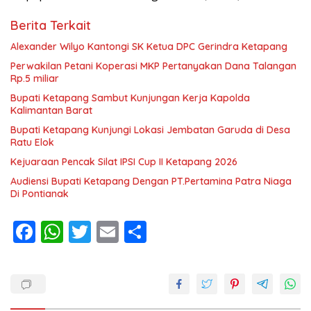
Berita Terkait
Alexander Wilyo Kantongi SK Ketua DPC Gerindra Ketapang
Perwakilan Petani Koperasi MKP Pertanyakan Dana Talangan
Rp.5 miliar
Bupati Ketapang Sambut Kunjungan Kerja Kapolda
Kalimantan Barat
Bupati Ketapang Kunjungi Lokasi Jembatan Garuda di Desa
Ratu Elok
Kejuaraan Pencak Silat IPSI Cup II Ketapang 2026
Audiensi Bupati Ketapang Dengan PT.Pertamina Patra Niaga
Di Pontianak
F
W
T
E
S
ac
h
w
m
h
e
at
itt
ai
ar
b
s
er
l
e