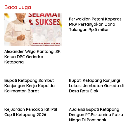
o
A
Baca Juga
o
p
k
p
Perwakilan Petani Koperasi
MKP Pertanyakan Dana
Talangan Rp.5 miliar
Alexander Wilyo Kantongi SK
Ketua DPC Gerindra
Ketapang
Bupati Ketapang Sambut
Bupati Ketapang Kunjungi
Kunjungan Kerja Kapolda
Lokasi Jembatan Garuda di
Kalimantan Barat
Desa Ratu Elok
Kejuaraan Pencak Silat IPSI
Audiensi Bupati Ketapang
Cup II Ketapang 2026
Dengan PT.Pertamina Patra
Niaga Di Pontianak