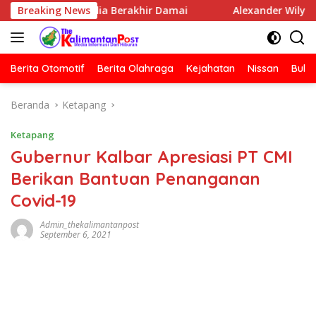
Langsung
Oknum Media Berakhir Damai
Breaking News
Alexander Wilyo Kantong
ke
konten
Berita Otomotif
Berita Olahraga
Kejahatan
Nissan
Bulut
Beranda
Ketapang
Ketapang
Gubernur Kalbar Apresiasi PT CMI
Berikan Bantuan Penanganan
Covid-19
Admin_thekalimantanpost
September 6, 2021