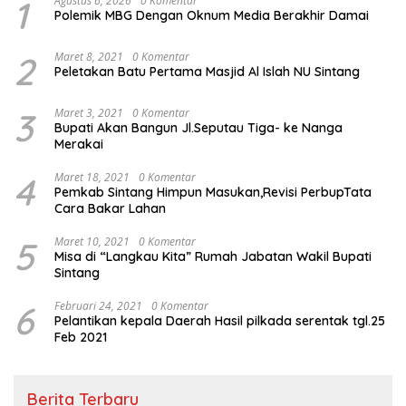
1
Agustus 6, 2026
0 Komentar
Polemik MBG Dengan Oknum Media Berakhir Damai
2
Maret 8, 2021
0 Komentar
Peletakan Batu Pertama Masjid Al Islah NU Sintang
3
Maret 3, 2021
0 Komentar
Bupati Akan Bangun Jl.Seputau Tiga- ke Nanga
Merakai
4
Maret 18, 2021
0 Komentar
Pemkab Sintang Himpun Masukan,Revisi PerbupTata
Cara Bakar Lahan
5
Maret 10, 2021
0 Komentar
Misa di “Langkau Kita” Rumah Jabatan Wakil Bupati
Sintang
6
Februari 24, 2021
0 Komentar
Pelantikan kepala Daerah Hasil pilkada serentak tgl.25
Feb 2021
Berita Terbaru