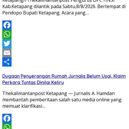
Ketapang//Thekalimantanpost Pengurus DPC HNSI
Kab.Ketapang dilantik pada Sabtu,8/8/2026. Bertempat di
Pendopo Bupati Ketapang. Acara yang…
Facebook
WhatsApp
Twitter
Email
Share
Dugaan Penyerangan Rumah Jurnalis Belum Usai, Klaim
Perkara Tuntas Dinilai Keliru
Thekalimantanpost Ketapang — Jurnalis A. Hamdan
membantah pemberitaan salah satu media online yang
memuat klarifikasi…
Facebook