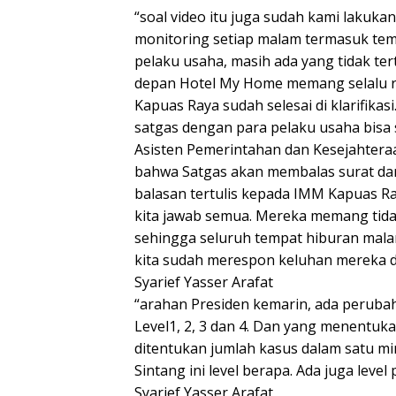
“soal video itu juga sudah kami lakukan
monitoring setiap malam termasuk tem
pelaku usaha, masih ada yang tidak tert
depan Hotel My Home memang selalu r
Kapuas Raya sudah selesai di klarifik
satgas dengan para pelaku usaha bisa
Asisten Pemerintahan dan Kesejahtera
bahwa Satgas akan membalas surat dari
balasan tertulis kepada IMM Kapuas R
kita jawab semua. Mereka memang tid
sehingga seluruh tempat hiburan mala
kita sudah merespon keluhan mereka d
Syarief Yasser Arafat
“arahan Presiden kemarin, ada perubah
Level1, 2, 3 dan 4. Dan yang menentuka
ditentukan jumlah kasus dalam satu min
Sintang ini level berapa. Ada juga lev
Syarief Yasser Arafat