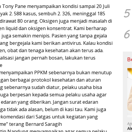
n Tony Pane menyampaikan kondisi sampai 20 Juli
5
yak 2. 588 kasus, sembuh 2. 326, meninggal 185
 dirawat 80 orang. Oksigen juga menjadi masalah di
n liquid dan oksigen konsentrat. Kami berharap
6
n juga semakin menipis. Pasien yang tanpa gejala
ang bergejala kami berikan antivirus. Kalau kondisi
en, obat dan tenaga kesehatan akan terus ada.
lisasi jangan pernah bosan, lakukan terus
B
e
h menyampaikan PPKM sebenarnya bukan menutup
ngan berbagai protokol kesehatan dan aturan
ng sebenarnya sudah diatur, pelaku usaha bisa
 juga berpesan kepada semua pelaku usaha agar
edaran yang diberikan. Jangan surat edaran
ga tidak ada alasan, belum di kasi tau. Kami juga
komendasi dari Satgas untuk kegiatan yang
e” terang Bernard Saragih
Ag
Al
artin Nandung menyampaikan agar semua pelaku