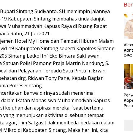
Ber
 Bupati Sintang Sudiyanto, SH memimpin jalannya
-19 Kabupaten Sintang membahas tindaklanjut
iswa Muhammadyah Kapuas Raya di Ruang Rapat
da Rabu, 21 Juli 2021.
najemen Hotel My Home dan Tempat Hiburan Malam
Alex
vid-19 Kabupaten Sintang seperti Kapolres Sintang
Kant
5 Sintang Letkol Inf Eko Bintara Saktiawan,
DPC 
Ket
a Satuan Polisi Pamong Praja Martin Nandung, S.
dal dan Pelayanan Terpadu Satu Pintu Ir. Erwin
esehatan drg. Ridwan Tony Pane, Kepala Bagian
ma Polres Sintang.
enceritakan bahwa dirinya sudah menerima
Perw
g dalam Ikatan Mahasiswa Muhammadyah Kapuas
Kope
Per
i keluhan dan aspirasi mereka. “saat bertemu
Tala
 yang menunjukan aktivitas di sebuah tempat
ta agar, Tim Satgas tidak membeda-bedakan dalam
ikro di Kabupaten Sintang. Maka hari ini, kita