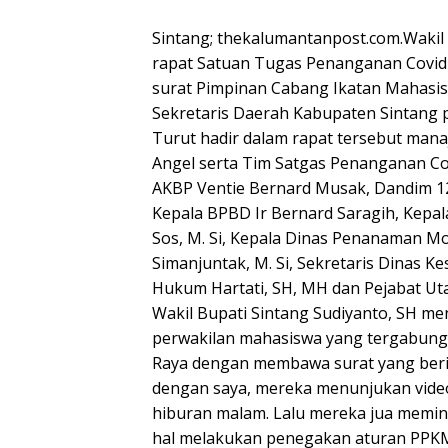
Sintang; thekalumantanpost.com.Wakil
rapat Satuan Tugas Penanganan Covid
surat Pimpinan Cabang Ikatan Mahas
Sekretaris Daerah Kabupaten Sintang pa
Turut hadir dalam rapat tersebut ma
Angel serta Tim Satgas Penanganan Co
AKBP Ventie Bernard Musak, Dandim 120
Kepala BPBD Ir Bernard Saragih, Kepal
Sos, M. Si, Kepala Dinas Penanaman Mo
Simanjuntak, M. Si, Sekretaris Dinas K
Hukum Hartati, SH, MH dan Pejabat Uta
Wakil Bupati Sintang Sudiyanto, SH m
perwakilan mahasiswa yang tergabun
Raya dengan membawa surat yang beris
dengan saya, mereka menunjukan video
hiburan malam. Lalu mereka jua memin
hal melakukan penegakan aturan PPKM M