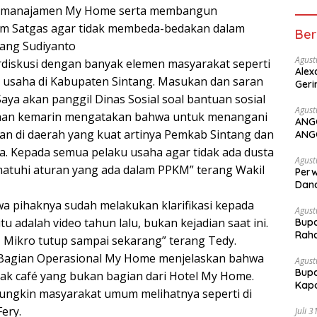
ada manajamen My Home serta membangun
m Satgas agar tidak membeda-bedakan dalam
Ber
rang Sudiyanto
Agust
rdiskusi dengan banyak elemen masyarakat seperti
Alex
u usaha di Kabupaten Sintang. Masukan dan saran
Geri
aya akan panggil Dinas Sosial soal bantuan sosial
Agust
ahan kemarin mengatakan bahwa untuk menangani
ANG
an di daerah yang kuat artinya Pemkab Sintang dan
ANG
. Kepada semua pelaku usaha agar tidak ada dusta
Agust
matuhi aturan yang ada dalam PPKM” terang Wakil
Perw
Dana
 pihaknya sudah melakukan klarifikasi kepada
Agust
u adalah video tahun lalu, bukan kejadian saat ini.
Bupa
Rah
M Mikro tutup sampai sekarang” terang Tedy.
agian Operasional My Home menjelaskan bahwa
Agust
Bupa
k café yang bukan bagian dari Hotel My Home.
Kapo
Mungkin masyarakat umum melihatnya seperti di
ery.
Juli 