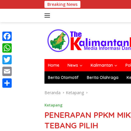
Langsung
Breaking News
ke
konten
F
a
W
c
Home
News
Kalimantan
Po
h
T
e
a
Berita Otomotif
Berita Olahraga
K
w
E
b
t
i
m
o
S
Beranda
Ketapang
s
t
a
o
h
A
Ketapang
t
i
k
a
PENERAPAN PPKM MI
p
e
l
r
p
TEBANG PILIH
r
e