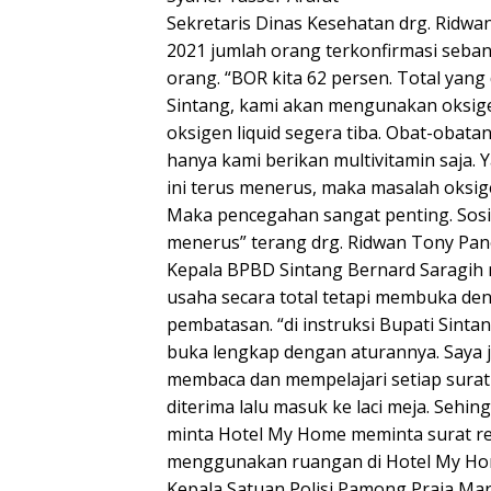
Sekretaris Dinas Kesehatan drg. Ridwa
2021 jumlah orang terkonfirmasi seban
orang. “BOR kita 62 persen. Total yang
Sintang, kami akan mengunakan oksige
oksigen liquid segera tiba. Obat-obata
hanya kami berikan multivitamin saja. Y
ini terus menerus, maka masalah oksig
Maka pencegahan sangat penting. Sosia
menerus” terang drg. Ridwan Tony Pan
Kepala BPBD Sintang Bernard Saragi
usaha secara total tetapi membuka de
pembatasan. “di instruksi Bupati Sinta
buka lengkap dengan aturannya. Saya
membaca dan mempelajari setiap surat 
diterima lalu masuk ke laci meja. Sehing
minta Hotel My Home meminta surat re
menggunakan ruangan di Hotel My Hom
Kepala Satuan Polisi Pamong Praja M