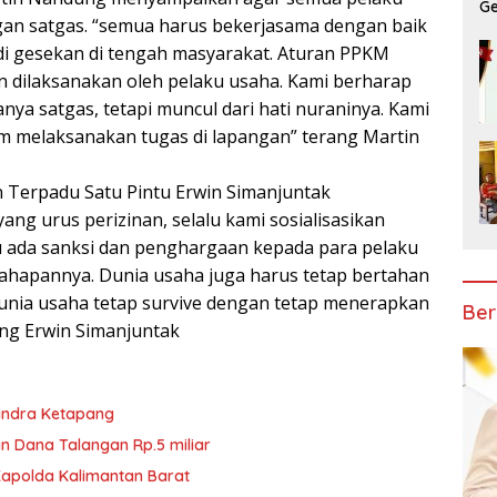
Ge
gan satgas. “semua harus bekerjasama dengan baik
di gesekan di tengah masyarakat. Aturan PPKM
an dilaksanakan oleh pelaku usaha. Kami berharap
ya satgas, tetapi muncul dari hati nuraninya. Kami
am melaksanakan tugas di lapangan” terang Martin
 Terpadu Satu Pintu Erwin Simanjuntak
ng urus perizinan, selalu kami sosialisasikan
 ada sanksi dan penghargaan kepada para pelaku
 tahapannya. Dunia usaha juga harus tetap bertahan
 dunia usaha tetap survive dengan tetap menerapkan
Ber
ang Erwin Simanjuntak
rindra Ketapang
n Dana Talangan Rp.5 miliar
Kapolda Kalimantan Barat