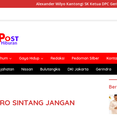
Alexander Wilyo Kantongi SK Ketua DPC Gerindra Ketapang
lhum
Gaya Hidup
Redaksi
Pedoman Silber
Konta
ejahatan
Nissan
Bulutangkis
DKI Jakarta
Gerindra
Ber
KRO SINTANG JANGAN