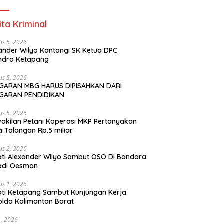
ita Kriminal
us 5, 2026
ander Wilyo Kantongi SK Ketua DPC
ndra Ketapang
us 5, 2026
GARAN MBG HARUS DIPISAHKAN DARI
GARAN PENDIDIKAN
us 5, 2026
akilan Petani Koperasi MKP Pertanyakan
 Talangan Rp.5 miliar
us 2, 2026
ti Alexander Wilyo Sambut OSO Di Bandara
adi Oesman
us 1, 2026
ti Ketapang Sambut Kunjungan Kerja
lda Kalimantan Barat
31, 2026