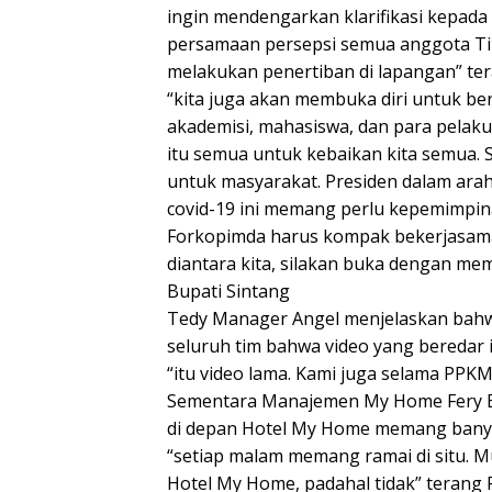
ingin mendengarkan klarifikasi kep
persamaan persepsi semua anggota Ti
melakukan penertiban di lapangan” te
“kita juga akan membuka diri untuk be
akademisi, mahasiswa, dan para pelak
itu semua untuk kebaikan kita semua. S
untuk masyarakat. Presiden dalam ar
covid-19 ini memang perlu kepemimpin
Forkopimda harus kompak bekerjasama
diantara kita, silakan buka dengan me
Bupati Sintang
Tedy Manager Angel menjelaskan bahwa
seluruh tim bahwa video yang beredar it
“itu video lama. Kami juga selama PPK
Sementara Manajemen My Home Fery B
di depan Hotel My Home memang banya
“setiap malam memang ramai di situ. 
Hotel My Home, padahal tidak” terang F