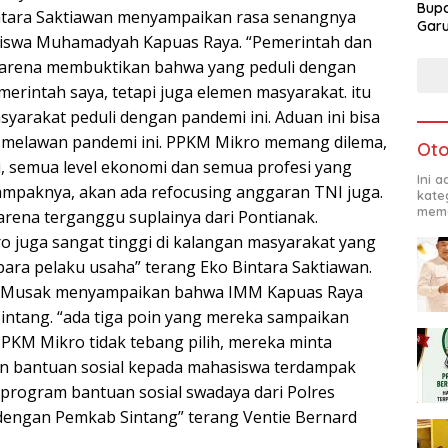
Bupa
intara Saktiawan menyampaikan rasa senangnya
Garu
iswa Muhamadyah Kapuas Raya. “Pemerintah dan
 karena membuktikan bahwa yang peduli dengan
merintah saya, tetapi juga elemen masyarakat. itu
masyarakat peduli dengan pandemi ini. Aduan ini bisa
ja melawan pandemi ini. PPKM Mikro memang dilema,
Oto
i, semua level ekonomi dan semua profesi yang
Ini 
ampaknya, akan ada refocusing anggaran TNI juga.
kate
mema
karena terganggu suplainya dari Pontianak.
 juga sangat tinggi di kalangan masyarakat yang
ara pelaku usaha” terang Eko Bintara Saktiawan.
rd Musak menyampaikan bahwa IMM Kapuas Raya
intang. “ada tiga poin yang mereka sampaikan
PKM Mikro tidak tebang pilih, mereka minta
an bantuan sosial kepada mahasiswa terdampak
rogram bantuan sosial swadaya dari Polres
dengan Pemkab Sintang” terang Ventie Bernard