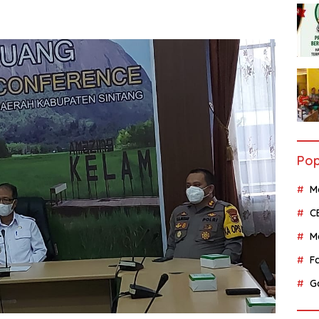
Pop
M
C
M
F
G