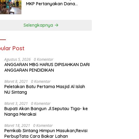
MKP Pertanyakan Dana
Talangan Rp.5 miliar
Selengkapnya
ular Post
Agustus 5, 2026
0 Komentar
ANGGARAN MBG HARUS DIPISAHKAN DARI
ANGGARAN PENDIDIKAN
Maret 8, 2021
0 Komentar
Peletakan Batu Pertama Masjid Al Islah
NU Sintang
Maret 3, 2021
0 Komentar
Bupati Akan Bangun Jl.Seputau Tiga- ke
Nanga Merakai
Maret 18, 2021
0 Komentar
Pemkab Sintang Himpun Masukan,Revisi
PerbupTata Cara Bakar Lahan