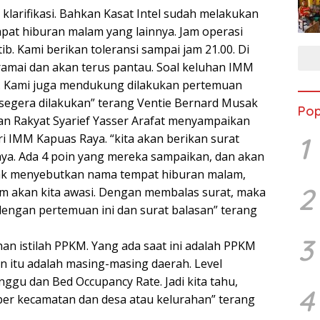
 klarifikasi. Bahkan Kasat Intel sudah melakukan
pat hiburan malam yang lainnya. Jam operasi
ib. Kami berikan toleransi sampai jam 21.00. Di
amai dan akan terus pantau. Soal keluhan IMM
asi. Kami juga mendukung dilakukan pertemuan
 segera dilakukan” terang Ventie Bernard Musak
Pop
an Rakyat Syarief Yasser Arafat menyampaikan
 IMM Kapuas Raya. “kita akan berikan surat
1
aya. Ada 4 poin yang mereka sampaikan, dan akan
ak menyebutkan nama tempat hiburan malam,
2
m akan kita awasi. Dengan membalas surat, maka
engan pertemuan ini dan surat balasan” terang
3
an istilah PPKM. Yang ada saat ini adalah PPKM
n itu adalah masing-masing daerah. Level
ggu dan Bed Occupancy Rate. Jadi kita tahu,
4
el per kecamatan dan desa atau kelurahan” terang