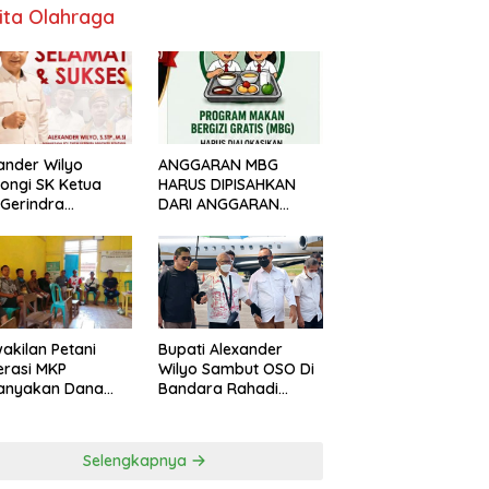
ita Olahraga
ANGGARAN MBG
ander Wilyo
HARUS DIPISAHKAN
ongi SK Ketua
DARI ANGGARAN
Gerindra
PENDIDIKAN
apang
Bupati Alexander
akilan Petani
Wilyo Sambut OSO Di
rasi MKP
Bandara Rahadi
tanyakan Dana
Oesman
ngan Rp.5 miliar
Selengkapnya