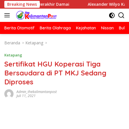
Langsung
Media Berakhir Damai
Breaking News
Alexander Wilyo Kantongi SK K
ke
konten
Berita Otomotif
Berita Olahraga
Kejahatan
Nissan
Bulut
Beranda
Ketapang
Ketapang
Sertifikat HGU Koperasi Tiga
Bersaudara di PT MKJ Sedang
Diproses
Admin_thekalimantanpost
Juli 11, 2021