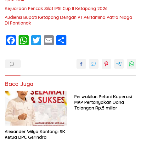
Kejuaraan Pencak Silat IPSI Cup II Ketapang 2026
Audiensi Bupati Ketapang Dengan PT.Pertamina Patra Niaga
Di Pontianak
F
W
T
E
S
ac
h
w
m
h
e
at
itt
ai
ar
b
s
er
l
e
o
A
Baca Juga
o
p
k
p
Perwakilan Petani Koperasi
MKP Pertanyakan Dana
Talangan Rp.5 miliar
Alexander Wilyo Kantongi SK
Ketua DPC Gerindra