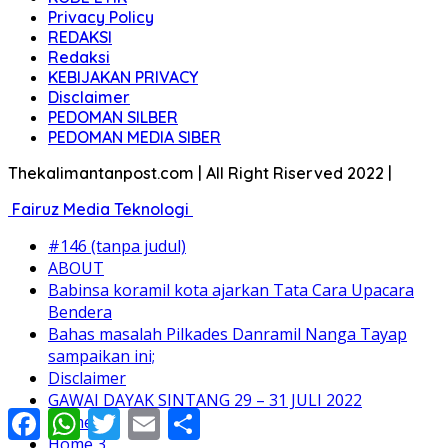
Privacy Policy
REDAKSI
Redaksi
KEBIJAKAN PRIVACY
Disclaimer
PEDOMAN SILBER
PEDOMAN MEDIA SIBER
Thekalimantanpost.com | All Right Riserved 2022 |
Fairuz Media Teknologi
#146 (tanpa judul)
ABOUT
Babinsa koramil kota ajarkan Tata Cara Upacara
Bendera
Bahas masalah Pilkades Danramil Nanga Tayap
sampaikan ini;
Disclaimer
GAWAI DAYAK SINTANG 29 – 31 JULI 2022
Facebook
WhatsApp
Twitter
Email
Share
Home 2
Home 3