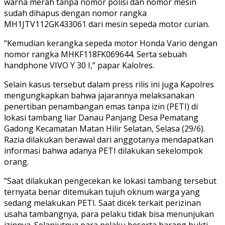
warna merah tanpa nomor polisi dan nomor mesin
sudah dihapus dengan nomor rangka
MH1JTV112GK433061 dari mesin sepeda motor curian.
“Kemudian kerangka sepeda motor Honda Vario dengan
nomor rangka MHKF118FK069644. Serta sebuah
handphone VIVO Y 30 I,” papar Kalolres.
Selain kasus tersebut dalam press rilis ini juga Kapolres
mengungkapkan bahwa jajarannya melaksanakan
penertiban penambangan emas tanpa izin (PETI) di
lokasi tambang liar Danau Panjang Desa Pematang
Gadong Kecamatan Matan Hilir Selatan, Selasa (29/6).
Razia dilakukan berawal dari anggotanya mendapatkan
informasi bahwa adanya PETI dilakukan sekelompok
orang.
“Saat dilakukan pengecekan ke lokasi tambang tersebut
ternyata benar ditemukan tujuh oknum warga yang
sedang melakukan PETI. Saat dicek terkait perizinan
usaha tambangnya, para pelaku tidak bisa menunjukan
izinnya. Selanjutnya para pelaku beserta barang bukti