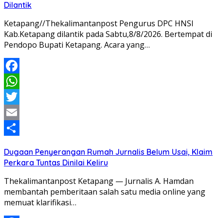
Dilantik
Ketapang//Thekalimantanpost Pengurus DPC HNSI
Kab.Ketapang dilantik pada Sabtu,8/8/2026. Bertempat di
Pendopo Bupati Ketapang. Acara yang…
Facebook
WhatsApp
Twitter
Email
Share
Dugaan Penyerangan Rumah Jurnalis Belum Usai, Klaim
Perkara Tuntas Dinilai Keliru
Thekalimantanpost Ketapang — Jurnalis A. Hamdan
membantah pemberitaan salah satu media online yang
memuat klarifikasi…