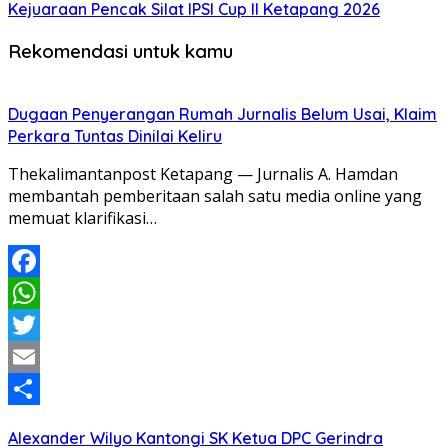
Kejuaraan Pencak Silat IPSI Cup II Ketapang 2026
Rekomendasi untuk kamu
Dugaan Penyerangan Rumah Jurnalis Belum Usai, Klaim
Perkara Tuntas Dinilai Keliru
Thekalimantanpost Ketapang — Jurnalis A. Hamdan
membantah pemberitaan salah satu media online yang
memuat klarifikasi…
Facebook
WhatsApp
Twitter
Email
Share
Alexander Wilyo Kantongi SK Ketua DPC Gerindra