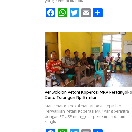
yang memuat klarifikasi…
F
W
T
E
S
ac
h
w
m
h
e
at
itt
ai
ar
b
s
er
l
e
o
A
o
p
k
p
Perwakilan Petani Koperasi MKP Pertanyak
Dana Talangan Rp.5 miliar
Manismata//Thekalimantanpost Sejumlah
Perwakilan Petani Koperasi MKP yang bermitra
dengan PT USP menggelar pertemuan dalam
rangka…