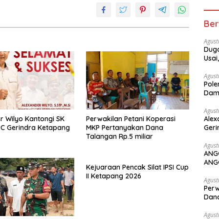
Ber
Agust
Duga
Usai
Agust
Pole
Dam
Agust
r Wilyo Kantongi SK
Perwakilan Petani Koperasi
Alex
C Gerindra Ketapang
MKP Pertanyakan Dana
Geri
Talangan Rp.5 miliar
Agust
ANG
ANG
Kejuaraan Pencak Silat IPSI Cup
II Ketapang 2026
Agust
Perw
Dana
Agust