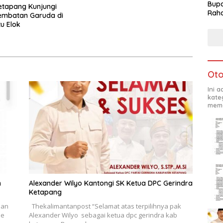
Bupa
etapang Kunjungi
Rah
embatan Garuda di
u Elok
Oto
Ini 
kate
mema
m
Alexander Wilyo Kantongi SK Ketua DPC Gerindra
Ketapang
dan
Thekalimantanpost “Selamat atas terpilihnya pak
ne
Alexander Wilyo sebagai ketua dpc gerindra kab