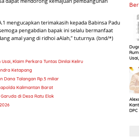
abinsa dapat mendorong kemajuan pembangunan
Ber
a A.1 mengucapkan terimakasih kepada Babinsa Padu
 semoga pengabdian bapak ini selalu bermanfaat
ang amal yang di ridhoi aAlah,” tuturnya. (bnd/*)
Dug
Ruma
Usai
ai, Klaim Perkara Tuntas Dinilai Keliru
Tunta
rindra Ketapang
n Dana Talangan Rp.5 miliar
Kapolda Kalimantan Barat
 Garuda di Desa Ratu Elok
Alex
 2026
Kant
DPC 
Ket