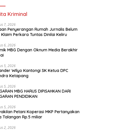
ita Kriminal
us 7, 2026
an Penyerangan Rumah Jurnalis Belum
, Klaim Perkara Tuntas Dinilai Keliru
us 6, 2026
mik MBG Dengan Oknum Media Berakhir
ai
us 5, 2026
ander Wilyo Kantongi SK Ketua DPC
ndra Ketapang
us 5, 2026
GARAN MBG HARUS DIPISAHKAN DARI
GARAN PENDIDIKAN
us 5, 2026
akilan Petani Koperasi MKP Pertanyakan
 Talangan Rp.5 miliar
us 2, 2026