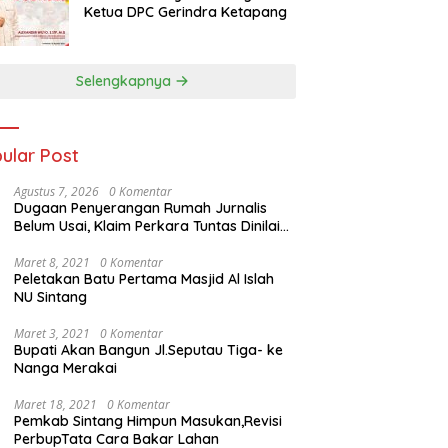
Ketua DPC Gerindra Ketapang
Selengkapnya
ular Post
Agustus 7, 2026
0 Komentar
Dugaan Penyerangan Rumah Jurnalis
Belum Usai, Klaim Perkara Tuntas Dinilai
Keliru
Maret 8, 2021
0 Komentar
Peletakan Batu Pertama Masjid Al Islah
NU Sintang
Maret 3, 2021
0 Komentar
Bupati Akan Bangun Jl.Seputau Tiga- ke
Nanga Merakai
Maret 18, 2021
0 Komentar
Pemkab Sintang Himpun Masukan,Revisi
PerbupTata Cara Bakar Lahan