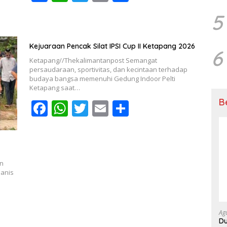
ac
h
w
m
h
5
e
at
itt
ai
ar
b
s
er
l
e
Kejuaraan Pencak Silat IPSI Cup II Ketapang 2026
6
o
A
Ketapang//Thekalimantanpost Semangat
o
p
persaudaraan, sportivitas, dan kecintaan terhadap
budaya bangsa memenuhi Gedung Indoor Pelti
k
p
Ketapang saat…
B
F
W
T
E
S
ac
h
w
m
h
e
at
itt
ai
ar
b
s
er
l
e
an
o
A
Manis
o
p
k
p
Ag
Du