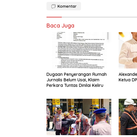
e
at
itt
ai
ar
Komentar
b
s
er
l
e
o
A
Baca Juga
o
p
k
p
Dugaan Penyerangan Rumah
Alexande
Jurnalis Belum Usai, Klaim
Ketua DP
Perkara Tuntas Dinilai Keliru