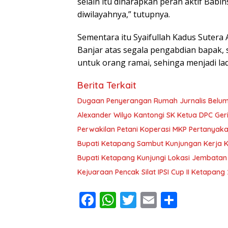
selain itu diharapkan peran aktif B
diwilayahnya,” tutupnya.
Sementara itu Syaifullah Kadus Suter
Banjar atas segala pengabdian bapak,
untuk orang ramai, sehinga menjadi lad
Berita Terkait
Dugaan Penyerangan Rumah Jurnalis Belum Us
Alexander Wilyo Kantongi SK Ketua DPC Ge
Perwakilan Petani Koperasi MKP Pertanyaka
Bupati Ketapang Sambut Kunjungan Kerja 
Bupati Ketapang Kunjungi Lokasi Jembatan
Kejuaraan Pencak Silat IPSI Cup II Ketapang
F
W
T
E
S
ac
h
w
m
h