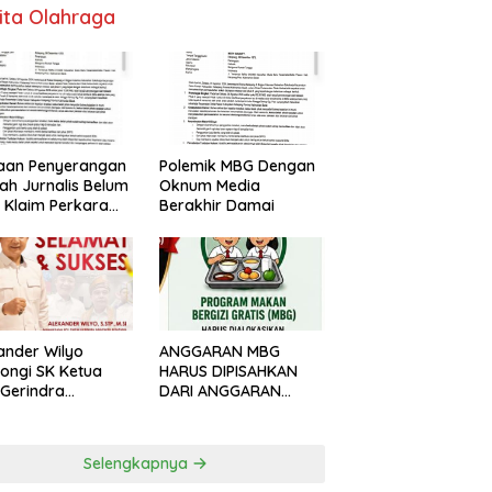
ita Olahraga
Polemik MBG Dengan
aan Penyerangan
Oknum Media
h Jurnalis Belum
Berakhir Damai
, Klaim Perkara
s Dinilai Keliru
ANGGARAN MBG
ander Wilyo
HARUS DIPISAHKAN
ongi SK Ketua
DARI ANGGARAN
Gerindra
PENDIDIKAN
apang
Selengkapnya