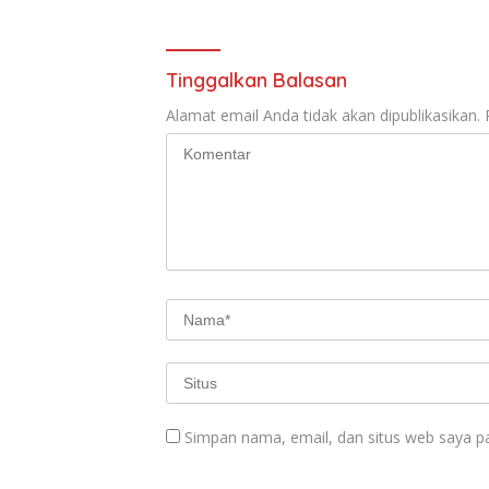
e
at
itt
ai
ar
b
s
er
l
e
o
A
Tinggalkan Balasan
o
p
Alamat email Anda tidak akan dipublikasikan.
k
p
Simpan nama, email, dan situs web saya p