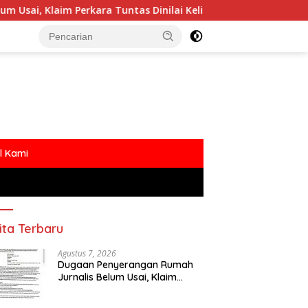
 Perkara Tuntas Dinilai Keliru
Polemik MBG Dengan O
l Kami
ita Terbaru
Agustus 7, 2026
Dugaan Penyerangan Rumah
Jurnalis Belum Usai, Klaim
Perkara Tuntas Dinilai Keliru