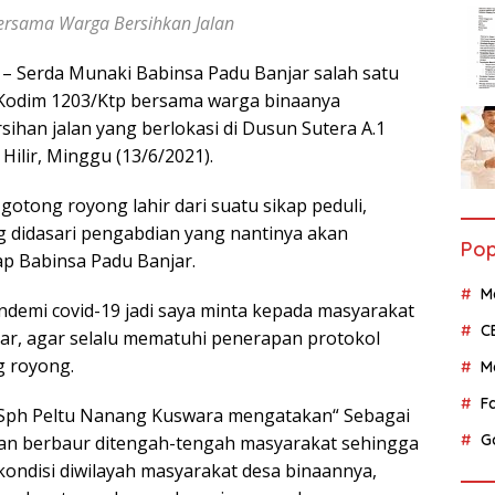
ersama Warga Bersihkan Jalan
– Serda Munaki Babinsa Padu Banjar salah satu
 Kodim 1203/Ktp bersama warga binaanya
an jalan yang berlokasi di Dusun Sutera A.1
ilir, Minggu (13/6/2021).
gotong royong lahir dari suatu sikap peduli,
g didasari pengabdian yang nantinya akan
Pop
p Babinsa Padu Banjar.
M
andemi covid-19 jadi saya minta kepada masyarakat
C
r, agar selalu mematuhi penerapan protokol
g royong.
M
F
1/Sph Peltu Nanang Kuswara mengatakan“ Sebagai
G
 dan berbaur ditengah-tengah masyarakat sehingga
kondisi diwilayah masyarakat desa binaannya,