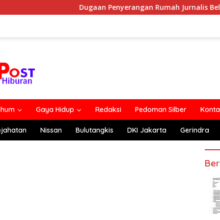
Dugaan Penyerangan Rumah Jurnalis Belum Usai, Klaim
lhum
Gaya Hidup
Redaksi
Pedoman Silber
Konta
ejahatan
Nissan
Bulutangkis
DKI Jakarta
Gerindra
Ber