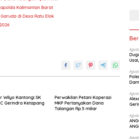
Ket
Kapolda Kalimantan Barat
 Garuda di Desa Ratu Elok
 2026
Ber
Agust
Duga
Usai
Agust
Pole
Dam
Agust
r Wilyo Kantongi SK
Perwakilan Petani Koperasi
Alex
C Gerindra Ketapang
MKP Pertanyakan Dana
Geri
Talangan Rp.5 miliar
Agust
ANG
ANG
Agust