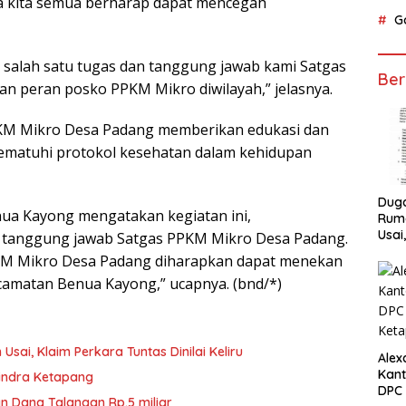
nya kita semua berharap dapat mencegah
G
salah satu tugas dan tanggung jawab kami Satgas
Ber
 peran posko PPKM Mikro diwilayah,” jelasnya.
PKM Mikro Desa Padang memberikan edukasi dan
matuhi protokol kesehatan dalam kehidupan
Dug
a Kayong mengatakan kegiatan ini,
Ruma
Usai
 tanggung jawab Satgas PPKM Mikro Desa Padang.
Tunta
PKM Mikro Desa Padang diharapkan dapat menekan
camatan Benua Kayong,” ucapnya. (bnd/*)
ai, Klaim Perkara Tuntas Dinilai Keliru
Alex
Kant
rindra Ketapang
DPC 
n Dana Talangan Rp.5 miliar