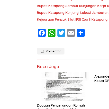
Bupati Ketapang Sambut Kunjungan Kerja 
Bupati Ketapang Kunjungi Lokasi Jembatan
Kejuaraan Pencak Silat IPSI Cup II Ketapang
F
W
T
E
S
ac
h
w
m
h
e
at
itt
ai
ar
Komentar
b
s
er
l
e
o
A
Baca Juga
o
p
k
p
Alexande
Ketua DP
Dugaan Penyerangan Rumah