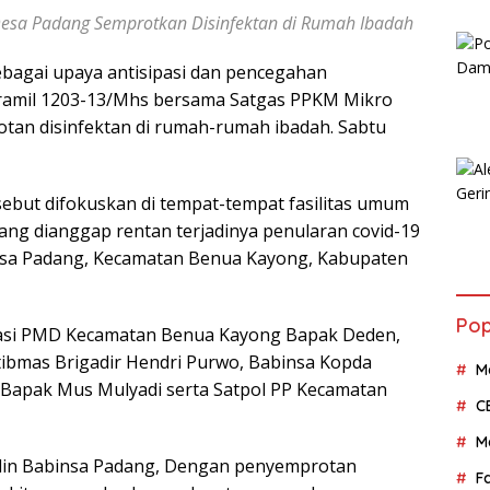
esa Padang Semprotkan Disinfektan di Rumah Ibadah
bagai upaya antisipasi dan pencegahan
oramil 1203-13/Mhs bersama Satgas PPKM Mikro
an disinfektan di rumah-rumah ibadah. Sabtu
but difokuskan di tempat-tempat fasilitas umum
yang dianggap rentan terjadinya penularan covid-19
esa Padang, Kecamatan Benua Kayong, Kabupaten
Pop
 Kasi PMD Kecamatan Benua Kayong Bapak Deden,
ibmas Brigadir Hendri Purwo, Babinsa Kopda
M
 Bapak Mus Mulyadi serta Satpol PP Kecamatan
C
M
din Babinsa Padang, Dengan penyemprotan
F