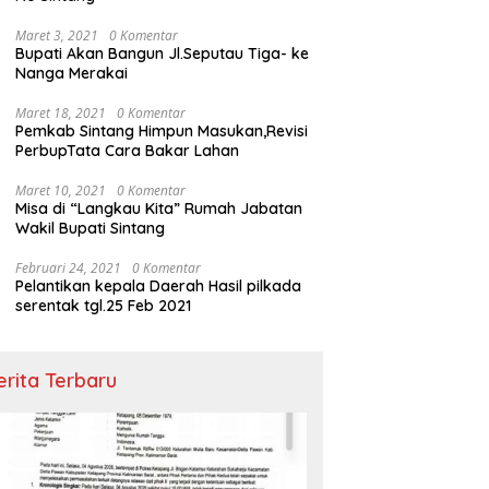
Maret 3, 2021
0 Komentar
Bupati Akan Bangun Jl.Seputau Tiga- ke
Nanga Merakai
Maret 18, 2021
0 Komentar
Pemkab Sintang Himpun Masukan,Revisi
PerbupTata Cara Bakar Lahan
Maret 10, 2021
0 Komentar
Misa di “Langkau Kita” Rumah Jabatan
Wakil Bupati Sintang
Februari 24, 2021
0 Komentar
Pelantikan kepala Daerah Hasil pilkada
serentak tgl.25 Feb 2021
erita Terbaru