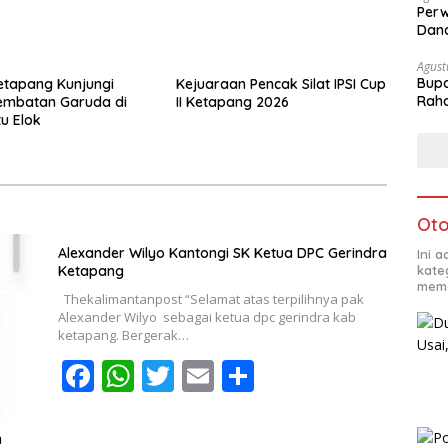
Perw
Dana
Agust
Bupa
etapang Kunjungi
Kejuaraan Pencak Silat IPSI Cup
Rah
embatan Garuda di
II Ketapang 2026
u Elok
Oto
Alexander Wilyo Kantongi SK Ketua DPC Gerindra
Ini 
Ketapang
kate
mema
Thekalimantanpost “Selamat atas terpilihnya pak
Alexander Wilyo sebagai ketua dpc gerindra kab
ketapang. Bergerak…
F
W
T
E
S
ac
h
w
m
h
e
at
itt
ai
ar
m