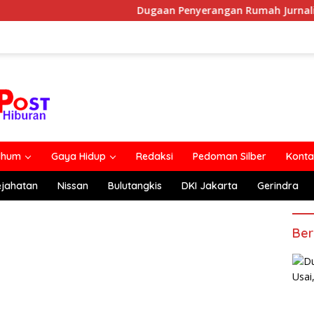
Dugaan Penyerangan Rumah Jurnalis Belum Usai, K
lhum
Gaya Hidup
Redaksi
Pedoman Silber
Konta
ejahatan
Nissan
Bulutangkis
DKI Jakarta
Gerindra
Ber