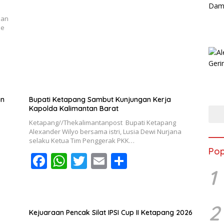
b
s
er
l
e
dan
o
A
ne
o
p
k
p
an
Bupati Ketapang Sambut Kunjungan Kerja
Kapolda Kalimantan Barat
Ketapang//Thekalimantanpost Bupati Ketapang
Alexander Wilyo bersama istri, Lusia Dewi Nurjana
selaku Ketua Tim Penggerak PKK…
Pop
F
W
T
E
S
1
ac
h
w
m
h
e
at
itt
ai
ar
b
s
er
l
e
2
Kejuaraan Pencak Silat IPSI Cup II Ketapang 2026