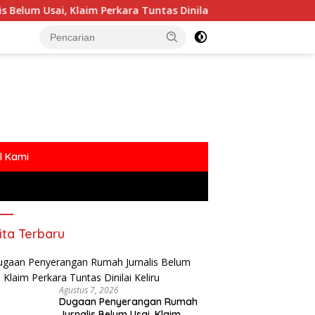
laim Perkara Tuntas Dinilai Keliru
Polemik MBG Deng
l Kami
ita Terbaru
Agustus 7, 2026
Dugaan Penyerangan Rumah
Jurnalis Belum Usai, Klaim