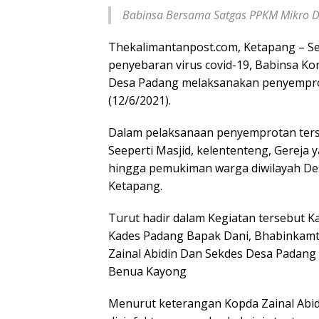
Babinsa Bersama Satgas PPKM Mikro D
Thekalimantanpost.com, Ketapang – Se
penyebaran virus covid-19, Babinsa K
Desa Padang melaksanakan penyemprot
(12/6/2021).
Dalam pelaksanaan penyemprotan terse
Seeperti Masjid, kelententeng, Gereja 
hingga pemukiman warga diwilayah D
Ketapang.
Turut hadir dalam Kegiatan tersebut
Kades Padang Bapak Dani, Bhabinkamt
Zainal Abidin Dan Sekdes Desa Padang
Benua Kayong
Menurut keterangan Kopda Zainal Abi