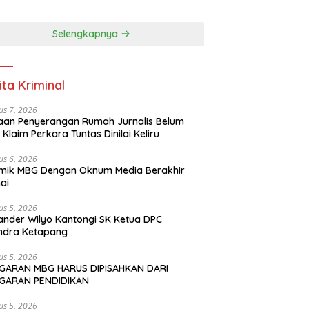
apang
PENDIDIKAN
Selengkapnya
ita Kriminal
us 7, 2026
an Penyerangan Rumah Jurnalis Belum
, Klaim Perkara Tuntas Dinilai Keliru
us 6, 2026
mik MBG Dengan Oknum Media Berakhir
ai
us 5, 2026
ander Wilyo Kantongi SK Ketua DPC
ndra Ketapang
us 5, 2026
GARAN MBG HARUS DIPISAHKAN DARI
GARAN PENDIDIKAN
us 5, 2026