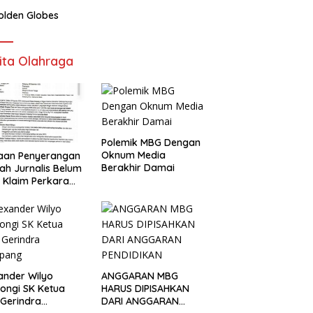
olden Globes
ita Olahraga
Polemik MBG Dengan
Oknum Media
aan Penyerangan
Berakhir Damai
h Jurnalis Belum
, Klaim Perkara
s Dinilai Keliru
ander Wilyo
ANGGARAN MBG
ongi SK Ketua
HARUS DIPISAHKAN
Gerindra
DARI ANGGARAN