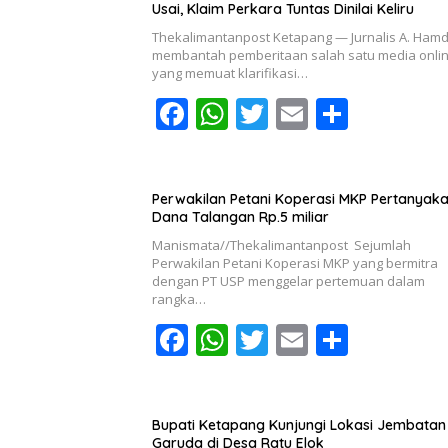
Usai, Klaim Perkara Tuntas Dinilai Keliru
Thekalimantanpost Ketapang — Jurnalis A. Ham
membantah pemberitaan salah satu media onli
yang memuat klarifikasi…
F
W
T
E
S
ac
h
w
m
h
e
at
itt
ai
ar
b
s
er
l
e
Perwakilan Petani Koperasi MKP Pertanyak
Dana Talangan Rp.5 miliar
o
A
Manismata//Thekalimantanpost Sejumlah
o
p
Perwakilan Petani Koperasi MKP yang bermitra
dengan PT USP menggelar pertemuan dalam
k
p
rangka…
F
W
T
E
S
ac
h
w
m
h
e
at
itt
ai
ar
b
s
er
l
e
Bupati Ketapang Kunjungi Lokasi Jembatan
Garuda di Desa Ratu Elok