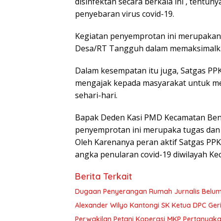
disinfektan secara berkala ini , tentu
penyebaran virus covid-19.
Kegiatan penyemprotan ini merupakan 
Desa/RT Tangguh dalam memaksimalkan
Dalam kesempatan itu juga, Satgas P
mengajak kepada masyarakat untuk me
sehari-hari.
Bapak Deden Kasi PMD Kecamatan Benu
penyemprotan ini merupaka tugas dan
Oleh Karenanya peran aktif Satgas P
angka penularan covid-19 diwilayah Ke
Berita Terkait
Dugaan Penyerangan Rumah Jurnalis Belum Us
Alexander Wilyo Kantongi SK Ketua DPC Ge
Perwakilan Petani Koperasi MKP Pertanyaka