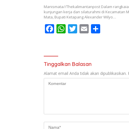
o
A
Manismata//Thekalimantanpost Dalam rangkai
o
p
kunjungan kerja dan silaturahmi di Kecamatan 
Mata, Bupati Ketapang Alexander Wilyo…
k
p
F
W
T
E
S
ac
h
w
m
h
e
at
itt
ai
ar
b
s
er
l
e
o
A
Tinggalkan Balasan
o
p
Alamat email Anda tidak akan dipublikasikan.
k
p