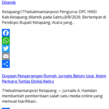
Dilantik
Ketapang//Thekalimantanpost Pengurus DPC HNSI
Kab.Ketapang dilantik pada Sabtu,8/8/2026. Bertempat di
Pendopo Bupati Ketapang. Acara yang…
Facebook
WhatsApp
Twitter
Email
Share
Dugaan Penyerangan Rumah Jurnalis Belum Usai, Klaim
Perkara Tuntas Dinilai Keliru
Thekalimantanpost Ketapang — Jurnalis A. Hamdan
membantah pemberitaan salah satu media online yang
memuat klarifikasi…