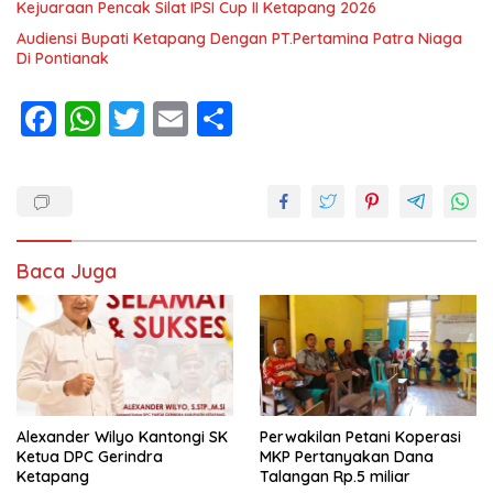
Kejuaraan Pencak Silat IPSI Cup II Ketapang 2026
Audiensi Bupati Ketapang Dengan PT.Pertamina Patra Niaga
Di Pontianak
F
W
T
E
S
ac
h
w
m
h
e
at
itt
ai
ar
b
s
er
l
e
o
A
Baca Juga
o
p
k
p
Alexander Wilyo Kantongi SK
Perwakilan Petani Koperasi
Ketua DPC Gerindra
MKP Pertanyakan Dana
Ketapang
Talangan Rp.5 miliar