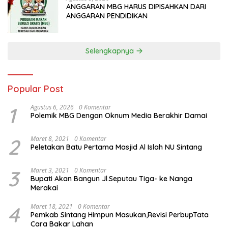
ANGGARAN MBG HARUS DIPISAHKAN DARI
ANGGARAN PENDIDIKAN
Selengkapnya
Popular Post
1
Agustus 6, 2026
0 Komentar
Polemik MBG Dengan Oknum Media Berakhir Damai
2
Maret 8, 2021
0 Komentar
Peletakan Batu Pertama Masjid Al Islah NU Sintang
3
Maret 3, 2021
0 Komentar
Bupati Akan Bangun Jl.Seputau Tiga- ke Nanga
Merakai
4
Maret 18, 2021
0 Komentar
Pemkab Sintang Himpun Masukan,Revisi PerbupTata
Cara Bakar Lahan