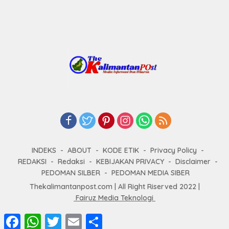
INDEKS
ABOUT
KODE ETIK
Privacy Policy
REDAKSI
Redaksi
KEBIJAKAN PRIVACY
Disclaimer
PEDOMAN SILBER
PEDOMAN MEDIA SIBER
Thekalimantanpost.com | All Right Riserved 2022 |
Fairuz Media Teknologi
F
W
T
E
S
a
h
w
m
h