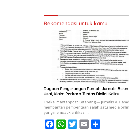
Rekomendasi untuk kamu
Dugaan Penyerangan Rumah Jurnalis Belu
Usai, Klaim Perkara Tuntas Dinilai Keliru
Thekalimantanpost Ketapang — Jurnalis A. Ham
membantah pemberitaan salah satu media onli
yang memuat klarifikasi…
F
W
T
E
S