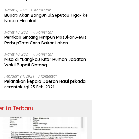
Maret 3, 2021
0 Komentar
Bupati Akan Bangun Jl.Seputau Tiga- ke
Nanga Merakai
Maret 18, 2021
0 Komentar
Pemkab Sintang Himpun Masukan,Revisi
PerbupTata Cara Bakar Lahan
Maret 10, 2021
0 Komentar
Misa di “Langkau Kita” Rumah Jabatan
Wakil Bupati Sintang
Februari 24, 2021
0 Komentar
Pelantikan kepala Daerah Hasil pilkada
serentak tgl.25 Feb 2021
erita Terbaru