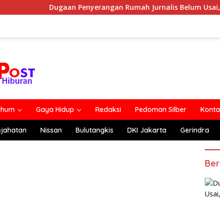
ugaan Penyerangan Rumah Jurnalis Belum Usai, Klaim Perkara Tu
lhum
Gaya Hidup
Redaksi
Pedoman Silber
Konta
ejahatan
Nissan
Bulutangkis
DKI Jakarta
Gerindra
Ber