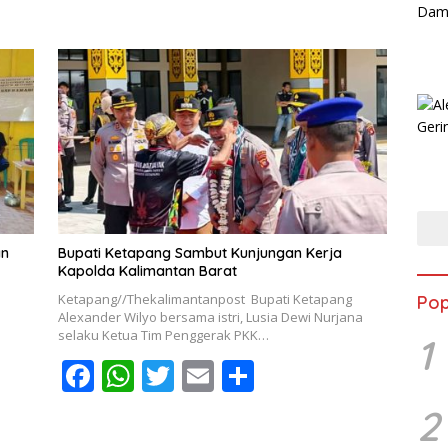
ac
h
w
m
h
e
at
itt
ai
ar
b
s
er
l
e
o
A
o
p
k
p
an
Bupati Ketapang Sambut Kunjungan Kerja
Kapolda Kalimantan Barat
Ketapang//Thekalimantanpost Bupati Ketapang
Pop
Alexander Wilyo bersama istri, Lusia Dewi Nurjana
selaku Ketua Tim Penggerak PKK…
1
F
W
T
E
S
ac
h
w
m
h
2
e
at
itt
ai
ar