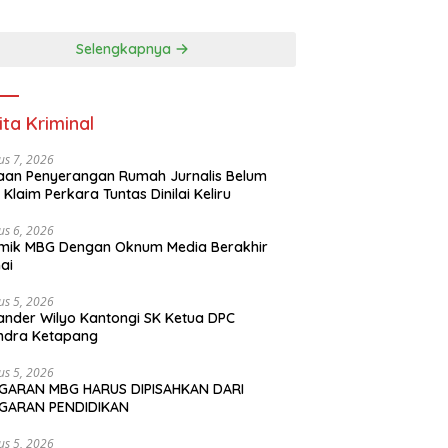
PENDIDIKAN
Selengkapnya
ita Kriminal
us 7, 2026
an Penyerangan Rumah Jurnalis Belum
, Klaim Perkara Tuntas Dinilai Keliru
us 6, 2026
mik MBG Dengan Oknum Media Berakhir
ai
us 5, 2026
ander Wilyo Kantongi SK Ketua DPC
ndra Ketapang
us 5, 2026
GARAN MBG HARUS DIPISAHKAN DARI
GARAN PENDIDIKAN
us 5, 2026