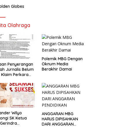
olden Globes
ita Olahraga
Polemik MBG Dengan
Oknum Media
aan Penyerangan
Berakhir Damai
h Jurnalis Belum
, Klaim Perkara
s Dinilai Keliru
ander Wilyo
ANGGARAN MBG
ongi SK Ketua
HARUS DIPISAHKAN
Gerindra
DARI ANGGARAN
apang