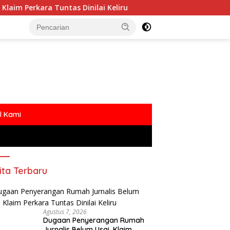
ntas Dinilai Keliru
Polemik MBG Dengan Oknum Media
l Kami
ita Terbaru
Agustus 7, 2026
Dugaan Penyerangan Rumah
Jurnalis Belum Usai, Klaim