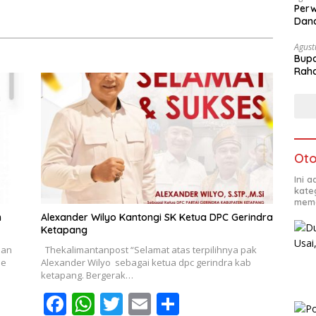
Perw
Dana
Agust
Bupa
Rah
Oto
Ini 
kate
mema
m
Alexander Wilyo Kantongi SK Ketua DPC Gerindra
Ketapang
dan
Thekalimantanpost “Selamat atas terpilihnya pak
ne
Alexander Wilyo sebagai ketua dpc gerindra kab
ketapang. Bergerak…
F
W
T
E
S