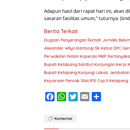
Adapun hasil dari rapat hari ini, aka
sasaran fasilitas umum,” tuturnya. (bnd
Berita Terkait
Dugaan Penyerangan Rumah Jurnalis Belum Us
Alexander Wilyo Kantongi SK Ketua DPC Ge
Perwakilan Petani Koperasi MKP Pertanyaka
Bupati Ketapang Sambut Kunjungan Kerja 
Bupati Ketapang Kunjungi Lokasi Jembatan
Kejuaraan Pencak Silat IPSI Cup II Ketapang
F
W
T
E
S
ac
h
w
m
h
e
at
itt
ai
ar
Komentar
b
s
er
l
e