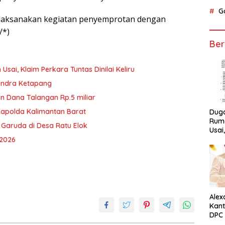
G
n dilaksanakan kegiatan penyemprotan dengan
/*)
Ber
ai, Klaim Perkara Tuntas Dinilai Keliru
rindra Ketapang
n Dana Talangan Rp.5 miliar
Kapolda Kalimantan Barat
Dug
Ruma
 Garuda di Desa Ratu Elok
Usai
Tunta
 2026
Alex
Kant
DPC 
Ket