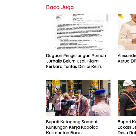
o
A
Baca Juga
o
p
k
p
Dugaan Penyerangan Rumah
Alexande
Jurnalis Belum Usai, Klaim
Ketua DP
Perkara Tuntas Dinilai Keliru
Bupati Ketapang Sambut
Bupati K
Kunjungan Kerja Kapolda
Lokasi J
Kalimantan Barat
Desa Rat