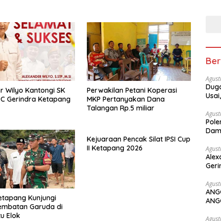
Ber
Agust
Duga
r Wilyo Kantongi SK
Perwakilan Petani Koperasi
Usai
C Gerindra Ketapang
MKP Pertanyakan Dana
Talangan Rp.5 miliar
Agust
Pole
Dam
Kejuaraan Pencak Silat IPSI Cup
II Ketapang 2026
Agust
Alex
Geri
Agust
ANG
etapang Kunjungi
ANG
embatan Garuda di
u Elok
Agust