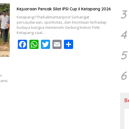
b
s
er
l
e
Kejuaraan Pencak Silat IPSI Cup II Ketapang 2026
3
o
A
Ketapang//Thekalimantanpost Semangat
o
p
persaudaraan, sportivitas, dan kecintaan terhadap
budaya bangsa memenuhi Gedung Indoor Pelti
4
k
p
Ketapang saat…
F
W
T
E
S
ac
h
w
m
h
5
e
at
itt
ai
ar
b
s
er
l
e
6
an
o
A
Manis
o
p
k
p
B