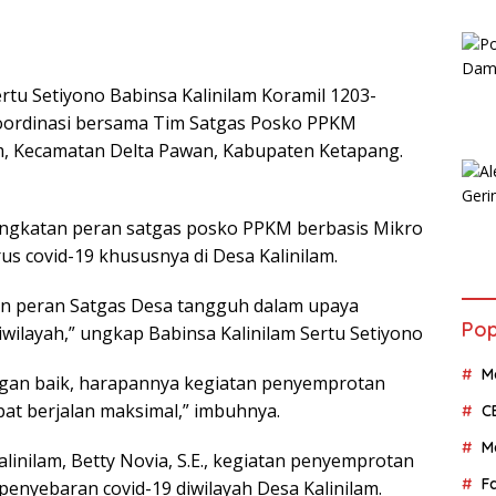
tu Setiyono Babinsa Kalinilam Koramil 1203-
oordinasi bersama Tim Satgas Posko PPKM
am, Kecamatan Delta Pawan, Kabupaten Ketapang.
ningkatan peran satgas posko PPKM berbasis Mikro
s covid-19 khususnya di Desa Kalinilam.
dan peran Satgas Desa tangguh dalam upaya
Pop
wilayah,” ungkap Babinsa Kalinilam Sertu Setiyono
M
ngan baik, harapannya kegiatan penyemprotan
pat berjalan maksimal,” imbuhnya.
C
M
linilam, Betty Novia, S.E., kegiatan penyemprotan
F
enyebaran covid-19 diwilayah Desa Kalinilam.