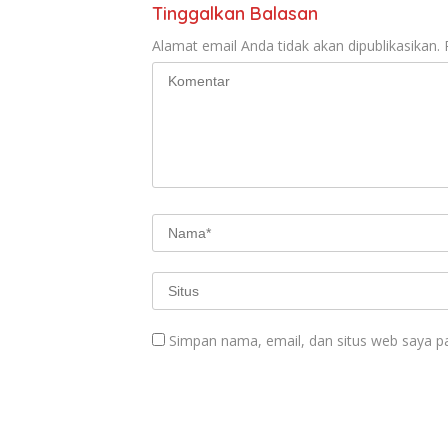
o
A
Tinggalkan Balasan
o
p
Alamat email Anda tidak akan dipublikasikan.
k
p
Simpan nama, email, dan situs web saya p