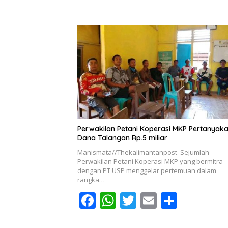
ac
h
w
m
h
e
at
itt
ai
ar
b
s
er
l
e
o
A
o
p
k
p
Perwakilan Petani Koperasi MKP Pertanyak
Dana Talangan Rp.5 miliar
Manismata//Thekalimantanpost Sejumlah
Perwakilan Petani Koperasi MKP yang bermitra
dengan PT USP menggelar pertemuan dalam
rangka…
F
W
T
E
S
ac
h
w
m
h