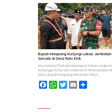
e
at
itt
ai
ar
b
s
er
l
e
o
A
o
p
k
p
Bupati Ketapang Kunjungi Lokasi Jembatan
Garuda di Desa Ratu Elok
Manismata//Thekalimantanpost Dalam rangkai
kunjungan kerja dan silaturahmi di Kecamatan 
Mata, Bupati Ketapang Alexander Wilyo…
F
W
T
E
S
ac
h
w
m
h
e
at
itt
ai
ar
b
s
er
l
e