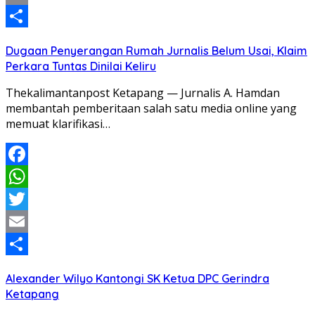
Email
Share
Dugaan Penyerangan Rumah Jurnalis Belum Usai, Klaim
Perkara Tuntas Dinilai Keliru
Thekalimantanpost Ketapang — Jurnalis A. Hamdan
membantah pemberitaan salah satu media online yang
memuat klarifikasi…
Facebook
WhatsApp
Twitter
Email
Share
Alexander Wilyo Kantongi SK Ketua DPC Gerindra
Ketapang