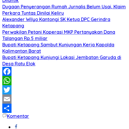
Dilantik
Dugaan Penyerangan Rumah Jurnalis Belum Usai, Klaim
Perkara Tuntas Dinilai Keliru
Alexander Wilyo Kantongi SK Ketua DPC Gerindra
Ketapang
Perwakilan Petani Koperasi MKP Pertanyakan Dana
Talangan Rp.5 miliar
Bupati Ketapang Sambut Kunjungan Kerja Kapolda
Kalimantan Barat
Bupati Ketapang Kunjungi Lokasi Jembatan Garuda di
Desa Ratu Elok
Facebook
WhatsApp
Twitter
Email
Komentar
Share