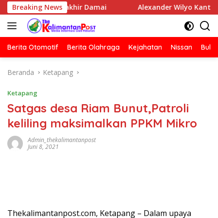
Langsung
ia Berakhir Damai
Breaking News
Alexander Wilyo Kantongi SK Ketu
ke
konten
Berita Otomotif
Berita Olahraga
Kejahatan
Nissan
Bulut
Beranda
Ketapang
Ketapang
Satgas desa Riam Bunut,Patroli
keliling maksimalkan PPKM Mikro
Admin_thekalimantanpost
Juni 8, 2021
Thekalimantanpost.com, Ketapang – Dalam upaya