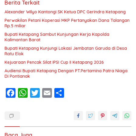
Berita Terkait
Alexander Wilyo Kantongi SK Ketua DPC Gerindra Ketapang
Perwakilan Petani Koperasi MKP Pertanyakan Dana Talangan
Rp.5 miliar
Bupati Ketapang Sambut Kunjungan Kerja Kapolda
Kalimantan Barat
Bupati Ketapang Kunjungi Lokasi Jembatan Garuda di Desa
Ratu Elok
Kejuaraan Pencak Silat IPSI Cup II Ketapang 2026
Audiensi Bupati Ketapang Dengan PT.Pertamina Patra Niaga
Di Pontianak
F
W
T
E
S
ac
h
w
m
h
e
at
itt
ai
ar
b
s
er
l
e
o
A
Baca Juga