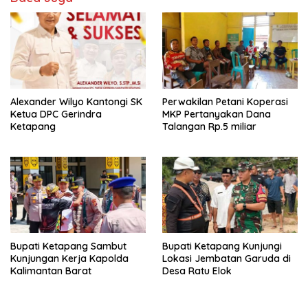
o
p
k
p
Alexander Wilyo Kantongi SK
Perwakilan Petani Koperasi
Ketua DPC Gerindra
MKP Pertanyakan Dana
Ketapang
Talangan Rp.5 miliar
Bupati Ketapang Sambut
Bupati Ketapang Kunjungi
Kunjungan Kerja Kapolda
Lokasi Jembatan Garuda di
Kalimantan Barat
Desa Ratu Elok