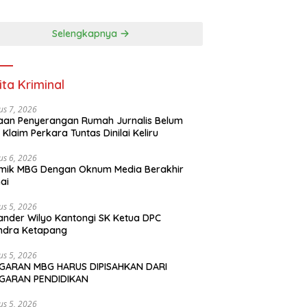
PENDIDIKAN
Selengkapnya
ita Kriminal
us 7, 2026
an Penyerangan Rumah Jurnalis Belum
, Klaim Perkara Tuntas Dinilai Keliru
us 6, 2026
mik MBG Dengan Oknum Media Berakhir
ai
us 5, 2026
ander Wilyo Kantongi SK Ketua DPC
ndra Ketapang
us 5, 2026
GARAN MBG HARUS DIPISAHKAN DARI
GARAN PENDIDIKAN
us 5, 2026