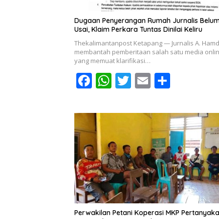
Dugaan Penyerangan Rumah Jurnalis Belu
Usai, Klaim Perkara Tuntas Dinilai Keliru
Thekalimantanpost Ketapang — Jurnalis A. Ham
membantah pemberitaan salah satu media onli
yang memuat klarifikasi…
F
W
T
E
S
ac
h
w
m
h
e
at
itt
ai
ar
b
s
er
l
e
o
A
o
p
k
p
Perwakilan Petani Koperasi MKP Pertanyak