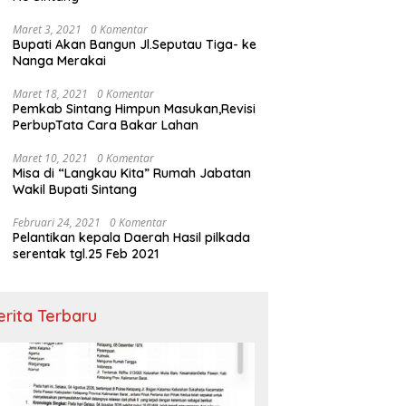
Maret 3, 2021
0 Komentar
Bupati Akan Bangun Jl.Seputau Tiga- ke
Nanga Merakai
Maret 18, 2021
0 Komentar
Pemkab Sintang Himpun Masukan,Revisi
PerbupTata Cara Bakar Lahan
Maret 10, 2021
0 Komentar
Misa di “Langkau Kita” Rumah Jabatan
Wakil Bupati Sintang
Februari 24, 2021
0 Komentar
Pelantikan kepala Daerah Hasil pilkada
serentak tgl.25 Feb 2021
erita Terbaru