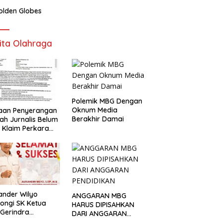
olden Globes
ita Olahraga
Polemik MBG Dengan
Oknum Media
aan Penyerangan
Berakhir Damai
h Jurnalis Belum
, Klaim Perkara
s Dinilai Keliru
ander Wilyo
ANGGARAN MBG
ongi SK Ketua
HARUS DIPISAHKAN
Gerindra
DARI ANGGARAN
apang