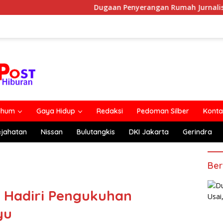
Dugaan Penyerangan Rumah Jurnalis Belum Usai, Kla
lhum
Gaya Hidup
Redaksi
Pedoman Silber
Konta
ejahatan
Nissan
Bulutangkis
DKI Jakarta
Gerindra
Ber
 Hadiri Pengukuhan
yu