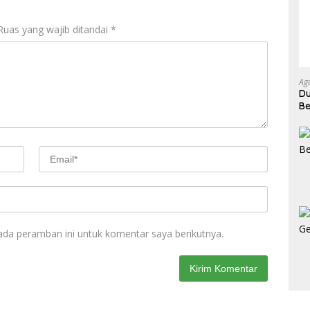
o
A
o
p
Ruas yang wajib ditandai
*
k
p
Ag
Du
Be
Ke
ada peramban ini untuk komentar saya berikutnya.