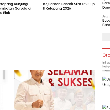
Perw
etapang Kunjungi
Kejuaraan Pencak Silat IPSI Cup
Dana
embatan Garuda di
II Ketapang 2026
u Elok
Agust
Bupa
Rah
Oto
Ini 
kate
mema