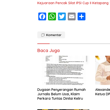
Kejuaraan Pencak Silat IPSI Cup II Ketapang
F
W
T
E
S
ac
h
w
m
h
e
at
itt
ai
ar
Komentar
b
s
er
l
e
o
A
Baca Juga
o
p
k
p
Dugaan Penyerangan Rumah
Alexande
Jurnalis Belum Usai, Klaim
Ketua DP
Perkara Tuntas Dinilai Keliru