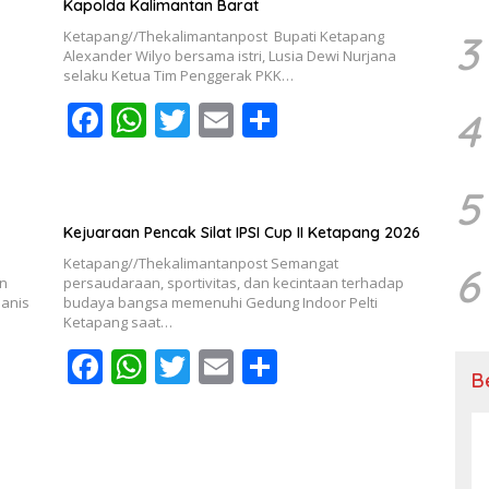
Kapolda Kalimantan Barat
Ketapang//Thekalimantanpost Bupati Ketapang
3
Alexander Wilyo bersama istri, Lusia Dewi Nurjana
selaku Ketua Tim Penggerak PKK…
F
W
T
E
S
4
ac
h
w
m
h
e
at
itt
ai
ar
5
b
s
er
l
e
Kejuaraan Pencak Silat IPSI Cup II Ketapang 2026
o
A
Ketapang//Thekalimantanpost Semangat
6
o
p
an
persaudaraan, sportivitas, dan kecintaan terhadap
Manis
budaya bangsa memenuhi Gedung Indoor Pelti
k
p
Ketapang saat…
F
W
T
E
S
B
ac
h
w
m
h
e
at
itt
ai
ar
b
s
er
l
e