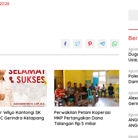
 2026
Ber
Agust
Duga
Usai
Agust
Pole
Dam
Agust
Alex
Geri
r Wilyo Kantongi SK
Perwakilan Petani Koperasi
Agust
C Gerindra Ketapang
MKP Pertanyakan Dana
ANG
Talangan Rp.5 miliar
ANG
Agust