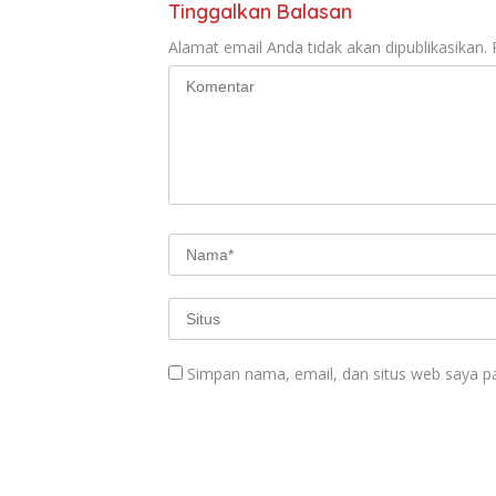
o
A
Tinggalkan Balasan
o
p
Alamat email Anda tidak akan dipublikasikan.
k
p
Simpan nama, email, dan situs web saya p