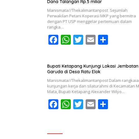
Dana Talangan Rp.5 miliar
Manismata//Thekalimantanpost Sejumlah
Perwakilan Petani Koperasi MKP yang bermitra
dengan PT USP menggelar pertemuan dalam
rangka…
F
W
T
E
S
ac
h
w
m
h
e
at
itt
ai
ar
b
s
er
l
e
Bupati Ketapang Kunjungi Lokasi Jembatan
Garuda di Desa Ratu Elok
o
A
Manismata//Thekalimantanpost Dalam rangkai
o
p
kunjungan kerja dan silaturahmi di Kecamatan 
Mata, Bupati Ketapang Alexander Wilyo…
k
p
F
W
T
E
S
ac
h
w
m
h
e
at
itt
ai
ar
b
s
er
l
e