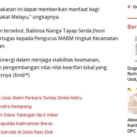
G
akatan ini dapat memberikan manfaat bagi
akat Melayu,” ungkapnya.
Ber
 tersebut, Babinsa Nanga Tayap Serda Jhoni
ertugas kepada Pengurus MABM tingkat Kecamatan
an.
inergi dalam menjaga stabilitas keamanan,
pengembangan nilai-nilai kearifan lokal yang
Dug
Ruma
snya. (bnd/*)
Usai
Tunta
ai, Klaim Perkara Tuntas Dinilai Keliru
rindra Ketapang
n Dana Talangan Rp.5 miliar
Alex
Kapolda Kalimantan Barat
Kant
DPC 
 Garuda di Desa Ratu Elok
Ket