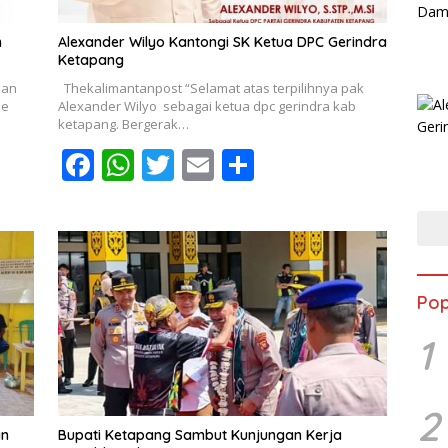
m
Alexander Wilyo Kantongi SK Ketua DPC Gerindra
Ketapang
dan
Thekalimantanpost “Selamat atas terpilihnya pak
ne
Alexander Wilyo sebagai ketua dpc gerindra kab
ketapang. Bergerak…
F
W
T
E
S
ac
h
w
m
h
e
at
itt
ai
ar
b
s
er
l
e
o
A
Pop
o
p
1
k
p
2
an
Bupati Ketapang Sambut Kunjungan Kerja