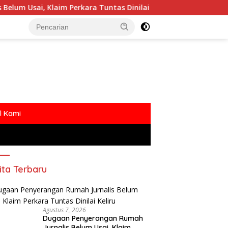
im Perkara Tuntas Dinilai Keliru
Polemik MBG Dengan 
l Kami
ita Terbaru
Agustus 7, 2026
Dugaan Penyerangan Rumah
Jurnalis Belum Usai, Klaim