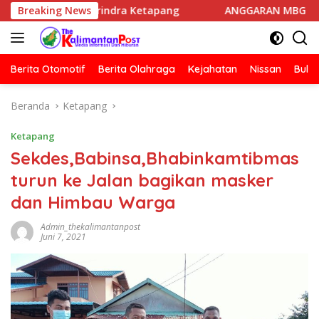
Langsung
 Gerindra Ketapang
Breaking News
ANGGARAN MBG HARUS DIPISAHKAN
ke
konten
Berita Otomotif
Berita Olahraga
Kejahatan
Nissan
Bulut
Beranda
Ketapang
Ketapang
Sekdes,Babinsa,Bhabinkamtibmas
turun ke Jalan bagikan masker
dan Himbau Warga
Admin_thekalimantanpost
Juni 7, 2021