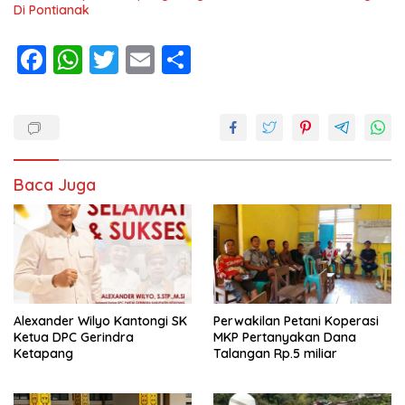
Di Pontianak
F
W
T
E
S
ac
h
w
m
h
e
at
itt
ai
ar
b
s
er
l
e
o
A
Baca Juga
o
p
k
p
Alexander Wilyo Kantongi SK
Perwakilan Petani Koperasi
Ketua DPC Gerindra
MKP Pertanyakan Dana
Ketapang
Talangan Rp.5 miliar