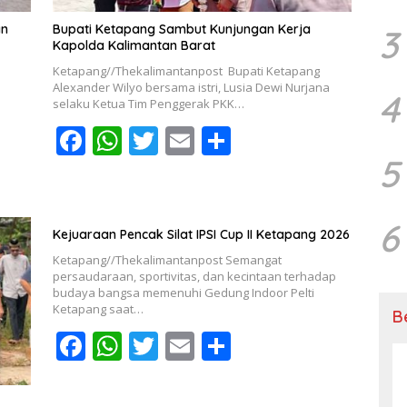
an
Bupati Ketapang Sambut Kunjungan Kerja
3
Kapolda Kalimantan Barat
Ketapang//Thekalimantanpost Bupati Ketapang
Alexander Wilyo bersama istri, Lusia Dewi Nurjana
4
selaku Ketua Tim Penggerak PKK…
F
W
T
E
S
ac
h
w
m
h
5
e
at
itt
ai
ar
b
s
er
l
e
6
Kejuaraan Pencak Silat IPSI Cup II Ketapang 2026
o
A
Ketapang//Thekalimantanpost Semangat
o
p
persaudaraan, sportivitas, dan kecintaan terhadap
budaya bangsa memenuhi Gedung Indoor Pelti
k
p
Ketapang saat…
B
F
W
T
E
S
ac
h
w
m
h
e
at
itt
ai
ar