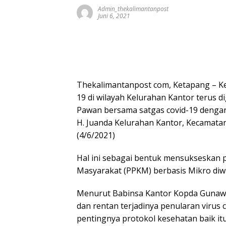
Admin_thekalimantanpost
Juni 6, 2021
Thekalimantanpost com, Ketapang – K
19 di wilayah Kelurahan Kantor terus 
Pawan bersama satgas covid-19 dengan m
H. Juanda Kelurahan Kantor, Kecamata
(4/6/2021)
Hal ini sebagai bentuk mensukseskan
Masyarakat (PPKM) berbasis Mikro diwi
Menurut Babinsa Kantor Kopda Gunawan
dan rentan terjadinya penularan virus 
pentingnya protokol kesehatan baik 