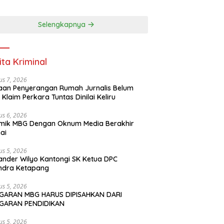
PENDIDIKAN
Selengkapnya
ita Kriminal
us 7, 2026
an Penyerangan Rumah Jurnalis Belum
, Klaim Perkara Tuntas Dinilai Keliru
us 6, 2026
mik MBG Dengan Oknum Media Berakhir
ai
us 5, 2026
ander Wilyo Kantongi SK Ketua DPC
ndra Ketapang
us 5, 2026
GARAN MBG HARUS DIPISAHKAN DARI
GARAN PENDIDIKAN
us 5, 2026