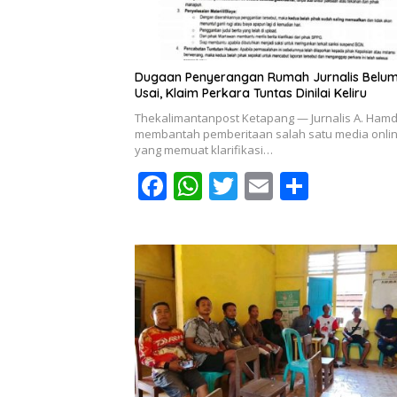
Dugaan Penyerangan Rumah Jurnalis Belu
Usai, Klaim Perkara Tuntas Dinilai Keliru
Thekalimantanpost Ketapang — Jurnalis A. Ham
membantah pemberitaan salah satu media onli
yang memuat klarifikasi…
F
W
T
E
S
ac
h
w
m
h
e
at
itt
ai
ar
b
s
er
l
e
o
A
o
p
k
p