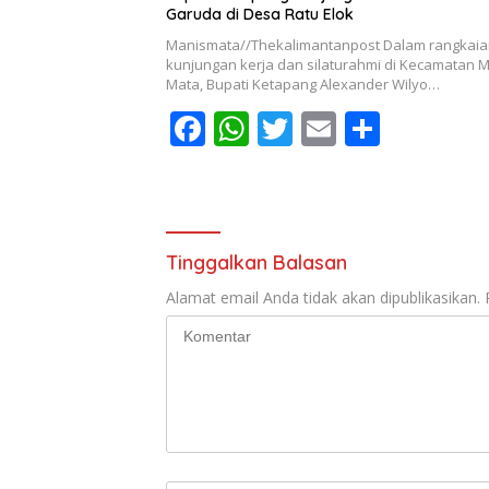
Garuda di Desa Ratu Elok
Manismata//Thekalimantanpost Dalam rangkai
kunjungan kerja dan silaturahmi di Kecamatan 
Mata, Bupati Ketapang Alexander Wilyo…
F
W
T
E
S
ac
h
w
m
h
e
at
itt
ai
ar
b
s
er
l
e
o
A
Tinggalkan Balasan
o
p
Alamat email Anda tidak akan dipublikasikan.
k
p