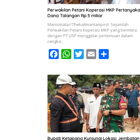
Perwakilan Petani Koperasi MKP Pertanyak
Dana Talangan Rp.5 miliar
Manismata//Thekalimantanpost Sejumlah
Perwakilan Petani Koperasi MKP yang bermitra
dengan PT USP menggelar pertemuan dalam
rangka…
F
W
T
E
S
ac
h
w
m
h
e
at
itt
ai
ar
b
s
er
l
e
o
A
o
p
k
p
Bupati Ketapang Kunjungi Lokasi Jembatan