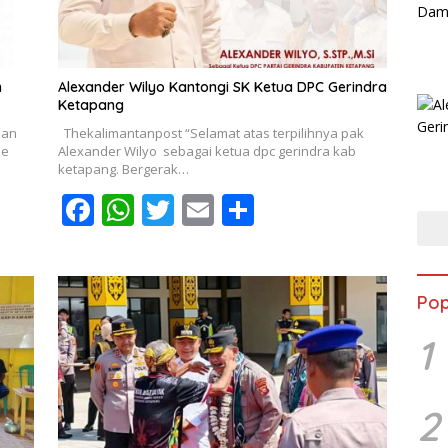
m
Alexander Wilyo Kantongi SK Ketua DPC Gerindra
Ketapang
dan
Thekalimantanpost “Selamat atas terpilihnya pak
ne
Alexander Wilyo sebagai ketua dpc gerindra kab
ketapang. Bergerak…
F
W
T
E
S
ac
h
w
m
h
e
at
itt
ai
ar
b
s
er
l
e
Pop
o
A
1
o
p
k
p
2