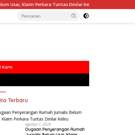
erkara Tuntas Dinilai Keliru
Polemik MBG Dengan Okn
l Kami
ita Terbaru
Agustus 7, 2026
Dugaan Penyerangan Rumah
Jurnalis Belum Usai, Klaim