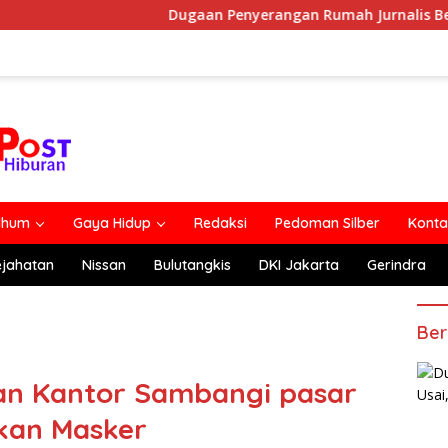
Dugaan Penyerangan Rumah Jurnalis Belum Usai, Klaim P
lhum
Gaya Hidup
Redaksi
Pedoman Silber
Konta
ejahatan
Nissan
Bulutangkis
DKI Jakarta
Gerindra
Ber
an Kantor Sambangi pasar
kan Masker