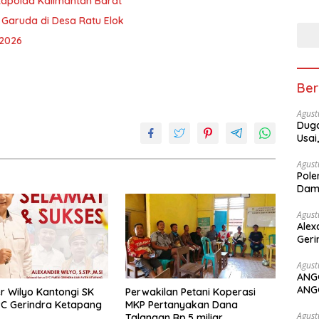
Kapolda Kalimantan Barat
 Garuda di Desa Ratu Elok
 2026
Ber
Agust
Duga
Usai
Agust
Pole
Dam
Agust
Alex
Geri
Agust
ANG
ANG
r Wilyo Kantongi SK
Perwakilan Petani Koperasi
C Gerindra Ketapang
MKP Pertanyakan Dana
Agust
Talangan Rp.5 miliar