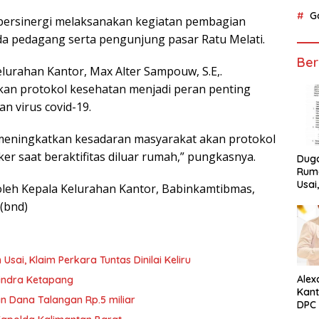
G
a bersinergi melaksanakan kegiatan pembagian
a pedagang serta pengunjung pasar Ratu Melati.
Ber
lurahan Kantor, Max Alter Sampouw, S.E,.
an protokol kesehatan menjadi peran penting
 virus covid-19.
t meningkatkan kesadaran masyarakat akan protokol
 saat beraktifitas diluar rumah,” pungkasnya.
Dug
Ruma
Usai
 oleh Kepala Kelurahan Kantor, Babinkamtibmas,
Tunta
 (bnd)
ai, Klaim Perkara Tuntas Dinilai Keliru
Alex
rindra Ketapang
Kant
n Dana Talangan Rp.5 miliar
DPC 
Ket