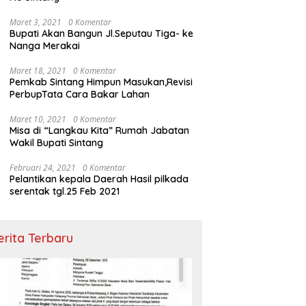
Maret 3, 2021
0 Komentar
Bupati Akan Bangun Jl.Seputau Tiga- ke
Nanga Merakai
Maret 18, 2021
0 Komentar
Pemkab Sintang Himpun Masukan,Revisi
PerbupTata Cara Bakar Lahan
Maret 10, 2021
0 Komentar
Misa di “Langkau Kita” Rumah Jabatan
Wakil Bupati Sintang
Februari 24, 2021
0 Komentar
Pelantikan kepala Daerah Hasil pilkada
serentak tgl.25 Feb 2021
erita Terbaru