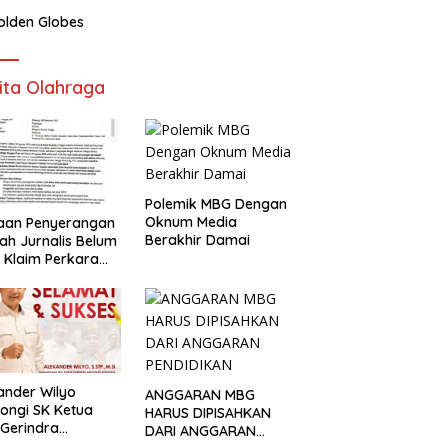
olden Globes
ita Olahraga
Polemik MBG Dengan
Oknum Media
aan Penyerangan
Berakhir Damai
h Jurnalis Belum
, Klaim Perkara
s Dinilai Keliru
ander Wilyo
ANGGARAN MBG
ongi SK Ketua
HARUS DIPISAHKAN
Gerindra
DARI ANGGARAN
apang