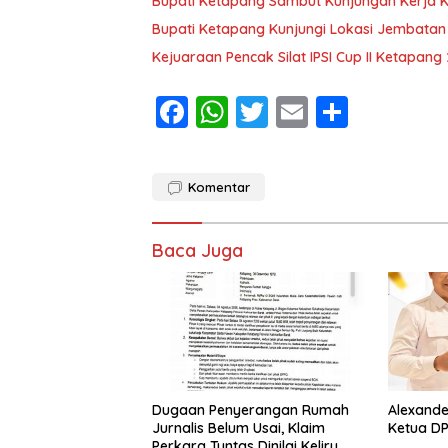
Bupati Ketapang Sambut Kunjungan Kerja 
Bupati Ketapang Kunjungi Lokasi Jembatan
Kejuaraan Pencak Silat IPSI Cup II Ketapang
F
W
T
E
S
ac
h
w
m
h
e
at
itt
ai
ar
Komentar
b
s
er
l
e
o
A
Baca Juga
o
p
k
p
Dugaan Penyerangan Rumah
Alexande
Jurnalis Belum Usai, Klaim
Ketua DP
Perkara Tuntas Dinilai Keliru