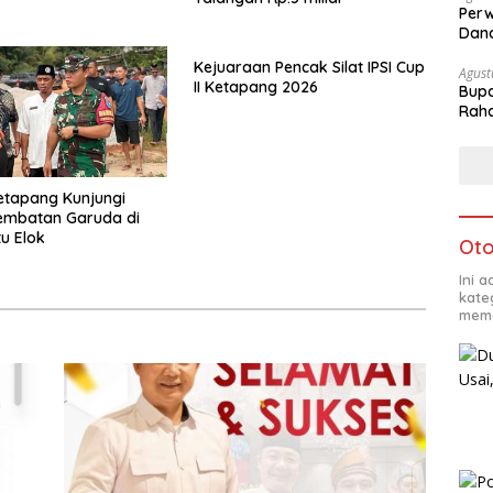
Perw
Dana
Kejuaraan Pencak Silat IPSI Cup
Agust
II Ketapang 2026
Bupa
Rah
etapang Kunjungi
embatan Garuda di
u Elok
Oto
Ini 
kate
mema