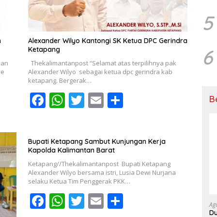
5
m
Alexander Wilyo Kantongi SK Ketua DPC Gerindra
Ketapang
6
dan
Thekalimantanpost “Selamat atas terpilihnya pak
ne
Alexander Wilyo sebagai ketua dpc gerindra kab
ketapang. Bergerak…
F
W
T
E
S
B
ac
h
w
m
h
e
at
itt
ai
ar
b
s
er
l
e
Bupati Ketapang Sambut Kunjungan Kerja
Kapolda Kalimantan Barat
o
A
Ketapang//Thekalimantanpost Bupati Ketapang
o
p
Alexander Wilyo bersama istri, Lusia Dewi Nurjana
selaku Ketua Tim Penggerak PKK…
k
p
F
W
T
E
S
Ag
ac
h
w
m
h
Du