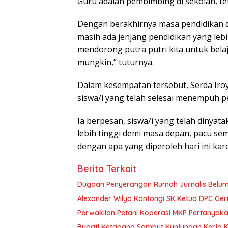
Guru adalah pembimbing di sekolah, t
Dengan berakhirnya masa pendidikan dis
masih ada jenjang pendidikan yang lebih
mendorong putra putri kita untuk belaj
mungkin,” tuturnya.
Dalam kesempatan tersebut, Serda Iro
siswa/i yang telah selesai menempuh pe
Ia berpesan, siswa/i yang telah dinyat
lebih tinggi demi masa depan, pacu se
dengan apa yang diperoleh hari ini kar
Berita Terkait
Dugaan Penyerangan Rumah Jurnalis Belum Us
Alexander Wilyo Kantongi SK Ketua DPC Ge
Perwakilan Petani Koperasi MKP Pertanyaka
Bupati Ketapang Sambut Kunjungan Kerja 