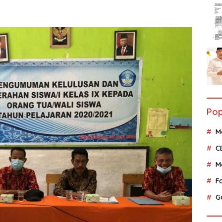
Pop
M
C
M
F
G