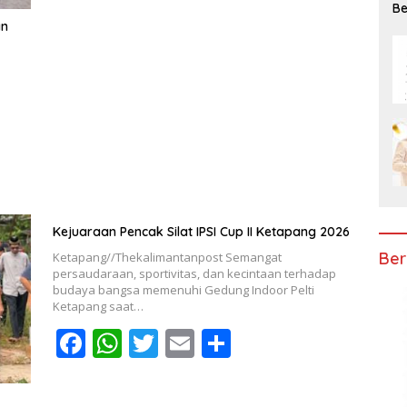
Be
e
at
itt
ai
ar
Ke
an
b
s
er
l
e
o
A
o
p
k
p
Kejuaraan Pencak Silat IPSI Cup II Ketapang 2026
Ber
Ketapang//Thekalimantanpost Semangat
persaudaraan, sportivitas, dan kecintaan terhadap
budaya bangsa memenuhi Gedung Indoor Pelti
Ketapang saat…
F
W
T
E
S
ac
h
w
m
h
e
at
itt
ai
ar