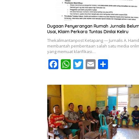
Dugaan Penyerangan Rumah Jurnalis Belu
Usai, Klaim Perkara Tuntas Dinilai Keliru
Thekalimantanpost Ketapang — Jurnalis A. Ham
membantah pemberitaan salah satu media onli
yang memuat klarifikasi…
F
W
T
E
S
ac
h
w
m
h
e
at
itt
ai
ar
b
s
er
l
e
o
A
o
p
k
p