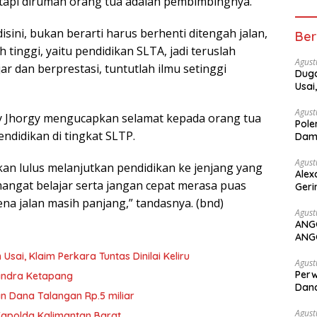
etapi dirumah orang tua adalah pembimbingnya.
ini, bukan berarti harus berhenti ditengah jalan,
Ber
 tinggi, yaitu pendidikan SLTA, jadi teruslah
Agust
ar dan berprestasi, tuntutlah ilmu setinggi
Duga
Usai
Agust
y Jhorgy mengucapkan selamat kepada orang tua
Pole
ndidikan di tingkat SLTP.
Dam
Agust
akan lulus melanjutkan pendidikan ke jenjang yang
Alex
mangat belajar serta jangan cepat merasa puas
Geri
ena jalan masih panjang,” tandasnya. (bnd)
Agust
ANG
ANG
ai, Klaim Perkara Tuntas Dinilai Keliru
Agust
Perw
rindra Ketapang
Dana
n Dana Talangan Rp.5 miliar
Agust
Kapolda Kalimantan Barat