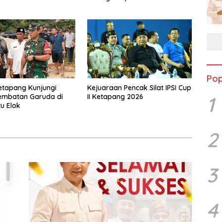
Pop
Kejuaraan Pencak Silat IPSI Cup
etapang Kunjungi
II Ketapang 2026
1
embatan Garuda di
u Elok
2
3
4