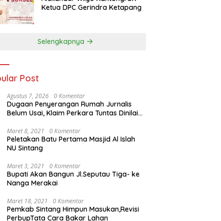
Ketua DPC Gerindra Ketapang
Selengkapnya
ular Post
Agustus 7, 2026
0 Komentar
Dugaan Penyerangan Rumah Jurnalis
Belum Usai, Klaim Perkara Tuntas Dinilai
Keliru
Maret 8, 2021
0 Komentar
Peletakan Batu Pertama Masjid Al Islah
NU Sintang
Maret 3, 2021
0 Komentar
Bupati Akan Bangun Jl.Seputau Tiga- ke
Nanga Merakai
Maret 18, 2021
0 Komentar
Pemkab Sintang Himpun Masukan,Revisi
PerbupTata Cara Bakar Lahan