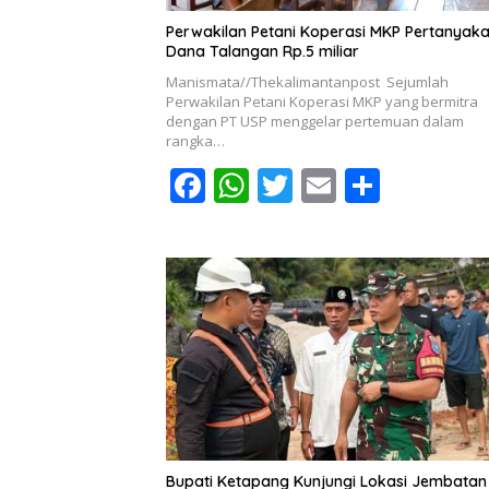
Perwakilan Petani Koperasi MKP Pertanyak
Dana Talangan Rp.5 miliar
Manismata//Thekalimantanpost Sejumlah
Perwakilan Petani Koperasi MKP yang bermitra
dengan PT USP menggelar pertemuan dalam
rangka…
F
W
T
E
S
ac
h
w
m
h
e
at
itt
ai
ar
b
s
er
l
e
o
A
o
p
k
p
Bupati Ketapang Kunjungi Lokasi Jembatan