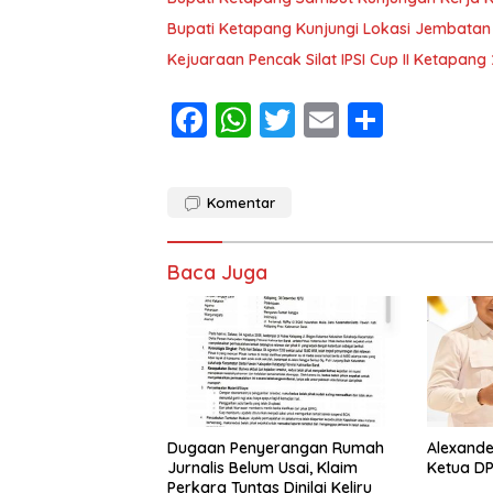
Bupati Ketapang Kunjungi Lokasi Jembatan
Kejuaraan Pencak Silat IPSI Cup II Ketapang
F
W
T
E
S
ac
h
w
m
h
e
at
itt
ai
ar
Komentar
b
s
er
l
e
o
A
Baca Juga
o
p
k
p
Dugaan Penyerangan Rumah
Alexande
Jurnalis Belum Usai, Klaim
Ketua DP
Perkara Tuntas Dinilai Keliru