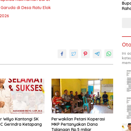
Bupa
 Garuda di Desa Ratu Elok
Rah
 2026
Oto
Ini 
kate
mema
r Wilyo Kantongi SK
Perwakilan Petani Koperasi
C Gerindra Ketapang
MKP Pertanyakan Dana
Talangan Rp.5 miliar