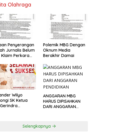
ita Olahraga
Polemik MBG Dengan
aan Penyerangan
Oknum Media
h Jurnalis Belum
Berakhir Damai
, Klaim Perkara
s Dinilai Keliru
ander Wilyo
ANGGARAN MBG
ongi SK Ketua
HARUS DIPISAHKAN
Gerindra
DARI ANGGARAN
apang
PENDIDIKAN
Selengkapnya