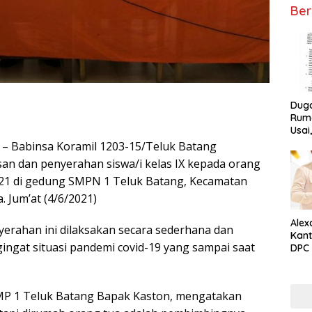
Ber
Dug
Ruma
Usai
Tunta
– Babinsa Koramil 1203-15/Teluk Batang
n dan penyerahan siswa/i kelas IX kepada orang
2021 di gedung SMPN 1 Teluk Batang, Kecamatan
 Jum’at (4/6/2021)
Alex
rahan ini dilaksakan secara sederhana dan
Kant
ngat situasi pandemi covid-19 yang sampai saat
DPC 
Ket
MP 1 Teluk Batang Bapak Kaston, mengatakan