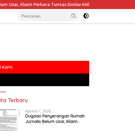
ra Tuntas Dinilai Keliru
Polemik MBG Dengan Oknum 
l Kami
ita Terbaru
Agustus 7, 2026
Dugaan Penyerangan Rumah
Jurnalis Belum Usai, Klaim
Perkara Tuntas Dinilai Keliru