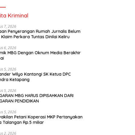
ita Kriminal
us 7, 2026
an Penyerangan Rumah Jurnalis Belum
, Klaim Perkara Tuntas Dinilai Keliru
us 6, 2026
mik MBG Dengan Oknum Media Berakhir
ai
us 5, 2026
ander Wilyo Kantongi SK Ketua DPC
ndra Ketapang
us 5, 2026
GARAN MBG HARUS DIPISAHKAN DARI
GARAN PENDIDIKAN
us 5, 2026
akilan Petani Koperasi MKP Pertanyakan
 Talangan Rp.5 miliar
us 2, 2026