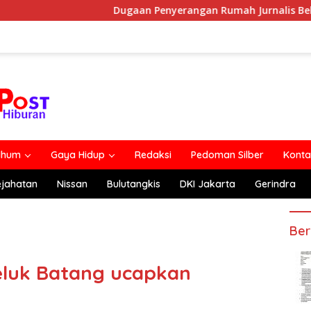
Dugaan Penyerangan Rumah Jurnalis Belum Usai, Klaim Perka
lhum
Gaya Hidup
Redaksi
Pedoman Silber
Konta
ejahatan
Nissan
Bulutangkis
DKI Jakarta
Gerindra
Ber
Teluk Batang ucapkan