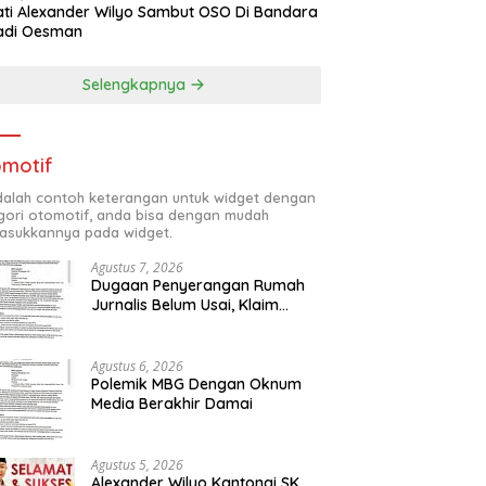
ti Alexander Wilyo Sambut OSO Di Bandara
adi Oesman
Selengkapnya
motif
adalah contoh keterangan untuk widget dengan
gori otomotif, anda bisa dengan mudah
sukkannya pada widget.
Agustus 7, 2026
Dugaan Penyerangan Rumah
Jurnalis Belum Usai, Klaim
Perkara Tuntas Dinilai Keliru
Agustus 6, 2026
Polemik MBG Dengan Oknum
Media Berakhir Damai
Agustus 5, 2026
Alexander Wilyo Kantongi SK