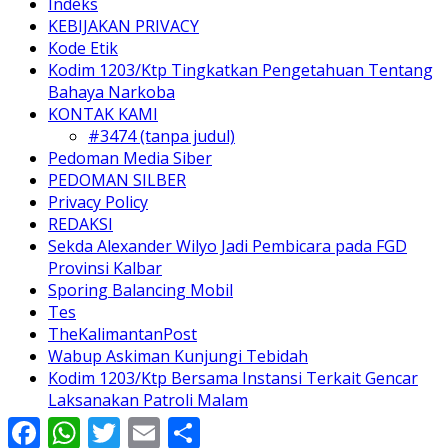
Indeks
KEBIJAKAN PRIVACY
Kode Etik
Kodim 1203/Ktp Tingkatkan Pengetahuan Tentang
Bahaya Narkoba
KONTAK KAMI
#3474 (tanpa judul)
Pedoman Media Siber
PEDOMAN SILBER
Privacy Policy
REDAKSI
Sekda Alexander Wilyo Jadi Pembicara pada FGD
Provinsi Kalbar
Sporing Balancing Mobil
Tes
TheKalimantanPost
Wabup Askiman Kunjungi Tebidah
Kodim 1203/Ktp Bersama Instansi Terkait Gencar
Laksanakan Patroli Malam
Facebook
WhatsApp
Twitter
Email
Share