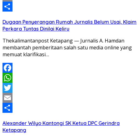
Email
Share
Dugaan Penyerangan Rumah Jurnalis Belum Usai, Klaim
Perkara Tuntas Dinilai Keliru
Thekalimantanpost Ketapang — Jurnalis A. Hamdan
membantah pemberitaan salah satu media online yang
memuat klarifikasi…
Facebook
WhatsApp
Twitter
Email
Share
Alexander Wilyo Kantongi SK Ketua DPC Gerindra
Ketapang