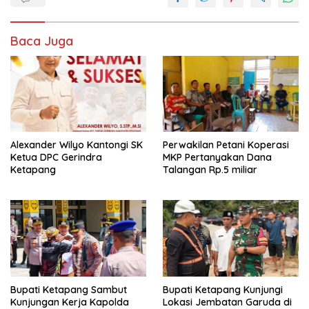
b
s
er
l
e
o
A
Baca Juga
o
p
k
p
Alexander Wilyo Kantongi SK
Perwakilan Petani Koperasi
Ketua DPC Gerindra
MKP Pertanyakan Dana
Ketapang
Talangan Rp.5 miliar
Bupati Ketapang Sambut
Bupati Ketapang Kunjungi
Kunjungan Kerja Kapolda
Lokasi Jembatan Garuda di