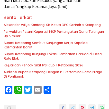
mari kita ciptakan Pilkades yang aman dan
damai,”ungkap Keramat Jaya. (bnd)
Berita Terkait
Alexander Wilyo Kantongi SK Ketua DPC Gerindra Ketapang
Perwakilan Petani Koperasi MKP Pertanyakan Dana Talangan
Rp.5 miliar
Bupati Ketapang Sambut Kunjungan Kerja Kapolda
Kalimantan Barat
Bupati Ketapang Kunjungi Lokasi Jembatan Garuda di Desa
Ratu Elok
Kejuaraan Pencak Silat IPSI Cup II Ketapang 2026
Audiensi Bupati Ketapang Dengan PT.Pertamina Patra Niaga
Di Pontianak
F
W
T
E
S
ac
h
w
m
h
e
at
itt
ai
ar