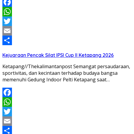
Facebook
WhatsApp
Twitter
Email
Share
Kejuaraan Pencak Silat IPSI Cup II Ketapang 2026
Ketapang//Thekalimantanpost Semangat persaudaraan,
sportivitas, dan kecintaan terhadap budaya bangsa
memenuhi Gedung Indoor Pelti Ketapang saat…
Facebook
WhatsApp
Twitter
Email