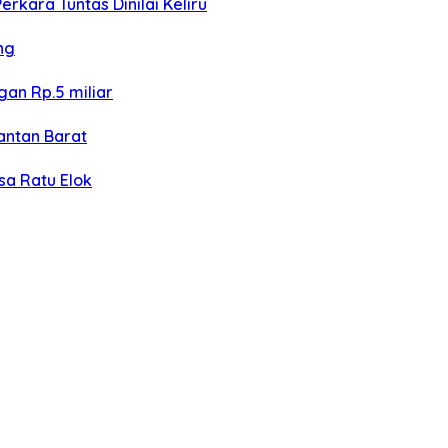
kara Tuntas Dinilai Keliru
ng
an Rp.5 miliar
antan Barat
sa Ratu Elok