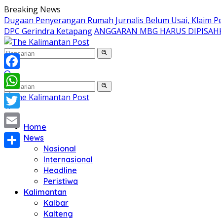
Langsung
Breaking News
ke
Dugaan Penyerangan Rumah Jurnalis Belum Usai, Klaim Per
konten
DPC Gerindra Ketapang
ANGGARAN MBG HARUS DIPISAH
Facebook
WhatsApp
Twitter
Home
Email
News
Nasional
Share
Internasional
Headline
Peristiwa
Kalimantan
Kalbar
Kalteng