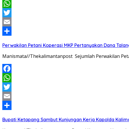
Facebook
WhatsApp
Twitter
Email
Share
Perwakilan Petani Koperasi MKP Pertanyakan Dana Talang
Manismata//Thekalimantanpost Sejumlah Perwakilan Pet
Facebook
WhatsApp
Twitter
Email
Share
Bupati Ketapang Sambut Kunjungan Kerja Kapolda Kalim