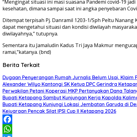
“Mengingat situasi ini masi suasana Pandemi covid-19 ja
kesehatan, dimana sampai saat ini angka penyebaran Covi
Ditempat terpisah Pj. Danramil 1203-1/Sph Peltu Nanang
dapat mengetahui situasi dan kondisi diwilayah masyara
diwilayahnya,” tutupnya.
Sementara itu Jamaludin Kadus Tri Jaya Makmur mengucap
ramai,”katanya. (bnd)
Berita Terkait
Dugaan Penyerangan Rumah Jurnalis Belum Usai, Klaim Per
Alexander Wilyo Kantongi SK Ketua DPC Gerindra Ketapa
Perwakilan Petani Koperasi MKP Pertanyakan Dana Talang
Bupati Ketapang Sambut Kunjungan Kerja Kapolda Kalim
Bupati Ketapang Kunjungi Lokasi Jembatan Garuda di De
Kejuaraan Pencak Silat IPSI Cup II Ketapang 2026
Facebook