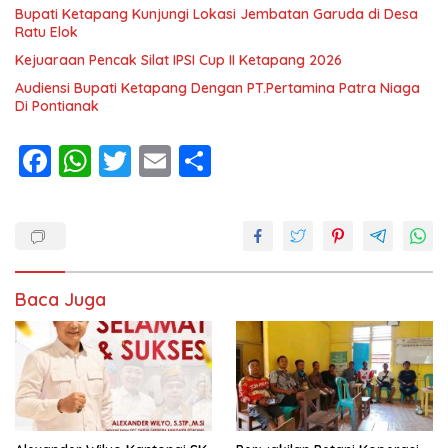
Bupati Ketapang Kunjungi Lokasi Jembatan Garuda di Desa
Ratu Elok
Kejuaraan Pencak Silat IPSI Cup II Ketapang 2026
Audiensi Bupati Ketapang Dengan PT.Pertamina Patra Niaga
Di Pontianak
F
W
T
E
S
ac
h
w
m
h
e
at
itt
ai
ar
b
s
er
l
e
o
A
Baca Juga
o
p
k
p