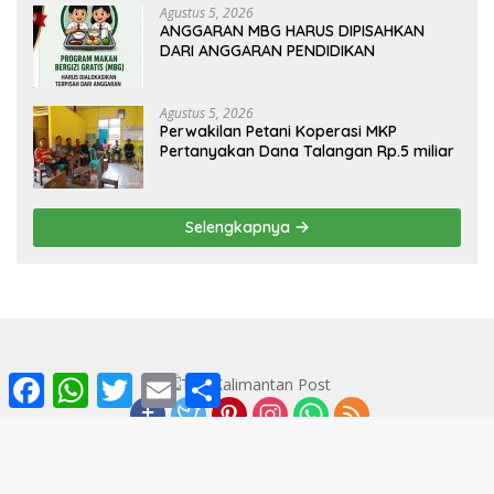
Agustus 5, 2026
ANGGARAN MBG HARUS DIPISAHKAN
DARI ANGGARAN PENDIDIKAN
Agustus 5, 2026
Perwakilan Petani Koperasi MKP
Pertanyakan Dana Talangan Rp.5 miliar
Selengkapnya
F
W
T
E
S
a
h
w
m
h
c
a
i
a
a
e
t
t
i
r
b
s
t
l
e
o
A
e
INDEKS
ABOUT
KODE ETIK
Privacy Policy
o
p
r