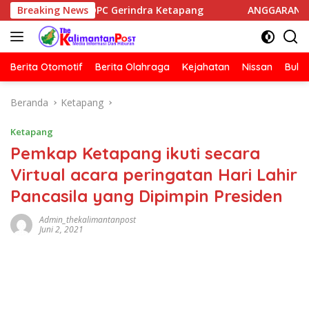
Langsung
SK Ketua DPC Gerindra Ketapang
Breaking News
ANGGARAN MBG HARUS 
ke
konten
Berita Otomotif
Berita Olahraga
Kejahatan
Nissan
Bulut
Beranda
Ketapang
Ketapang
Pemkap Ketapang ikuti secara
Virtual acara peringatan Hari Lahir
Pancasila yang Dipimpin Presiden
Admin_thekalimantanpost
Juni 2, 2021