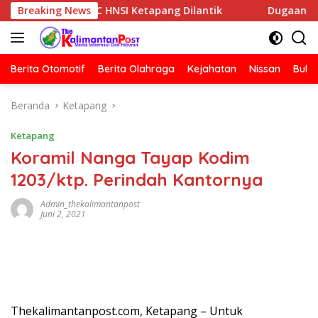
Langsung
Nelayan DPC HNSI Ketapang Dilantik
Breaking News
Dugaan Penyerangan
ke
konten
Berita Otomotif
Berita Olahraga
Kejahatan
Nissan
Bulut
Beranda
Ketapang
Ketapang
Koramil Nanga Tayap Kodim
1203/ktp. Perindah Kantornya
Admin_thekalimantanpost
Juni 2, 2021
Thekalimantanpost.com, Ketapang – Untuk