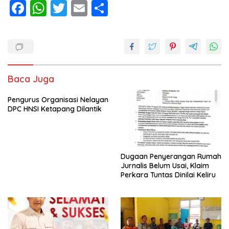
F
W
T
E
S
ac
h
w
m
h
e
at
itt
ai
ar
b
s
er
l
e
o
A
Baca Juga
o
p
Pengurus Organisasi Nelayan
k
p
DPC HNSI Ketapang Dilantik
Dugaan Penyerangan Rumah
Jurnalis Belum Usai, Klaim
Perkara Tuntas Dinilai Keliru