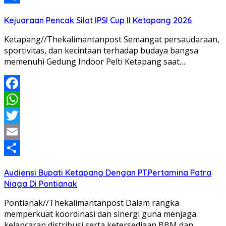
Share
Kejuaraan Pencak Silat IPSI Cup II Ketapang 2026
Ketapang//Thekalimantanpost Semangat persaudaraan,
sportivitas, dan kecintaan terhadap budaya bangsa
memenuhi Gedung Indoor Pelti Ketapang saat…
Facebook
WhatsApp
Twitter
Email
Share
Audiensi Bupati Ketapang Dengan PT.Pertamina Patra
Niaga Di Pontianak
Pontianak//Thekalimantanpost Dalam rangka
memperkuat koordinasi dan sinergi guna menjaga
kelancaran distribusi serta ketersediaan BBM dan…