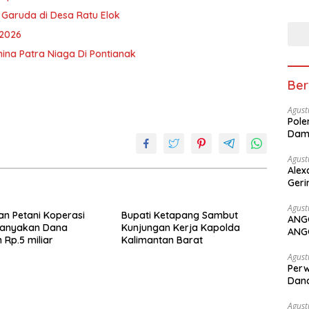
 Garuda di Desa Ratu Elok
 2026
ina Patra Niaga Di Pontianak
Ber
Agust
Pole
Dam
Agust
Alex
Geri
Agust
an Petani Koperasi
Bupati Ketapang Sambut
ANG
tanyakan Dana
Kunjungan Kerja Kapolda
ANG
 Rp.5 miliar
Kalimantan Barat
Agust
Perw
Dana
Agust