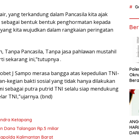
G
r, yang terkandung dalam Pancasila kita ajak
ni, sebagai bentuk bentuk penghormatan kepada
Ber
 yang kita wujudkan dalam rangkaian peringatan
ah, Tanpa Pancasila, Tanpa jasa pahlawan mustahil
i sekarang ini,”tutupnya .
Pol
Robet J Sampo merasa bangga atas kepedulian TNI-
Okn
-kegian bakti sosial yang tidak hanya dilakukan
Bera
kami sebagai putra putrid TNI selalu siap mendukung
lar TNI,”ujarnya. (bnd)
rindra Ketapang
ANG
HAR
n Dana Talangan Rp.5 miliar
DAR
Kapolda Kalimantan Barat
PEN