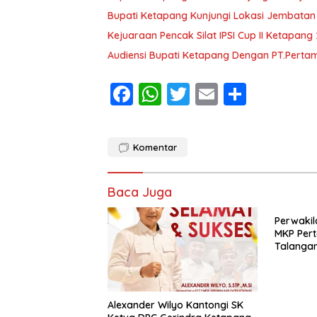
Bupati Ketapang Kunjungi Lokasi Jembatan
Kejuaraan Pencak Silat IPSI Cup II Ketapang
Audiensi Bupati Ketapang Dengan PT.Pertam
F
W
T
E
S
ac
h
w
m
h
e
at
itt
ai
ar
Komentar
b
s
er
l
e
o
A
Baca Juga
o
p
k
p
Perwakil
MKP Per
Talangan
Alexander Wilyo Kantongi SK