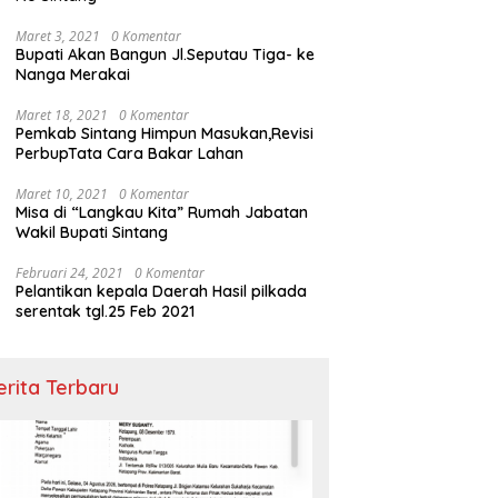
Maret 3, 2021
0 Komentar
Bupati Akan Bangun Jl.Seputau Tiga- ke
Nanga Merakai
Maret 18, 2021
0 Komentar
Pemkab Sintang Himpun Masukan,Revisi
PerbupTata Cara Bakar Lahan
Maret 10, 2021
0 Komentar
Misa di “Langkau Kita” Rumah Jabatan
Wakil Bupati Sintang
Februari 24, 2021
0 Komentar
Pelantikan kepala Daerah Hasil pilkada
serentak tgl.25 Feb 2021
erita Terbaru