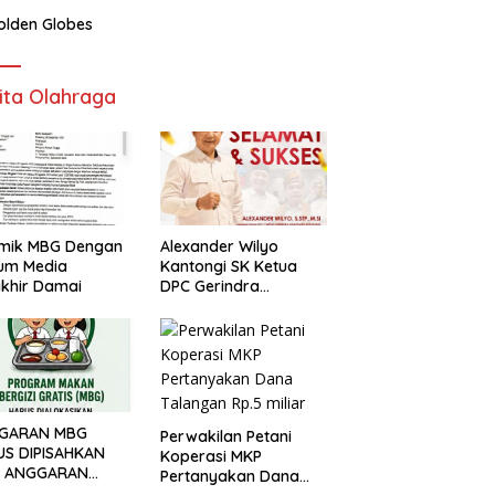
olden Globes
ita Olahraga
emik MBG Dengan
Alexander Wilyo
um Media
Kantongi SK Ketua
khir Damai
DPC Gerindra
Ketapang
GARAN MBG
Perwakilan Petani
US DIPISAHKAN
Koperasi MKP
I ANGGARAN
Pertanyakan Dana
DIDIKAN