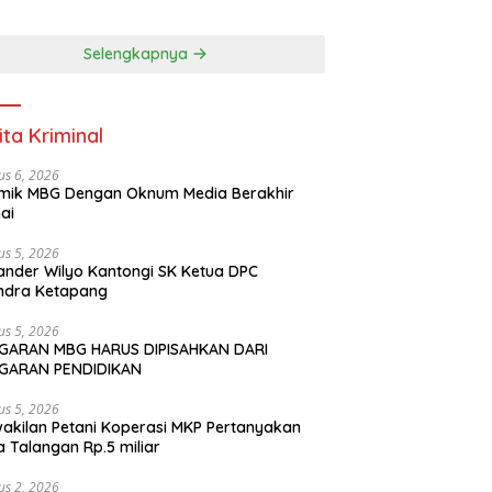
Talangan Rp.5 miliar
Selengkapnya
ita Kriminal
us 6, 2026
mik MBG Dengan Oknum Media Berakhir
ai
us 5, 2026
ander Wilyo Kantongi SK Ketua DPC
ndra Ketapang
us 5, 2026
GARAN MBG HARUS DIPISAHKAN DARI
GARAN PENDIDIKAN
us 5, 2026
akilan Petani Koperasi MKP Pertanyakan
 Talangan Rp.5 miliar
us 2, 2026