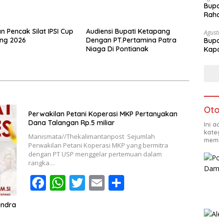
Bupa
Rah
n Pencak Silat IPSI Cup
Audiensi Bupati Ketapang
Agust
ang 2026
Dengan PT.Pertamina Patra
Bupa
Niaga Di Pontianak
Kapo
Oto
Perwakilan Petani Koperasi MKP Pertanyakan
Dana Talangan Rp.5 miliar
Ini 
kate
Manismata//Thekalimantanpost Sejumlah
mema
Perwakilan Petani Koperasi MKP yang bermitra
dengan PT USP menggelar pertemuan dalam
rangka…
F
W
T
E
S
ac
h
w
m
h
indra
e
at
itt
ai
ar