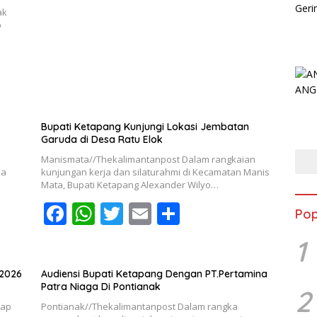
b
s
er
l
e
ak
b
o
A
o
p
k
p
Bupati Ketapang Kunjungi Lokasi Jembatan
Garuda di Desa Ratu Elok
Manismata//Thekalimantanpost Dalam rangkaian
na
kunjungan kerja dan silaturahmi di Kecamatan Manis
Mata, Bupati Ketapang Alexander Wilyo…
F
W
T
E
S
Pop
ac
h
w
m
h
1
e
at
itt
ai
ar
b
s
er
l
e
 2026
Audiensi Bupati Ketapang Dengan PT.Pertamina
Patra Niaga Di Pontianak
2
o
A
dap
Pontianak//Thekalimantanpost Dalam rangka