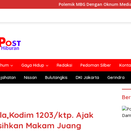
Polemik MBG Dengan Oknum Media Berakhir Da
lhum
Gaya Hidup
Redaksi
Pedoman Silber
Konta
ejahatan
Nissan
Bulutangkis
DKI Jakarta
Gerindra
Ber
la,Kodim 1203/ktp. Ajak
rsihkan Makam Juang