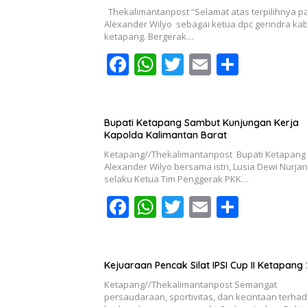
Thekalimantanpost “Selamat atas terpilihnya p
Alexander Wilyo sebagai ketua dpc gerindra ka
ketapang. Bergerak…
F
W
T
E
S
ac
h
w
m
h
e
at
itt
ai
ar
b
s
er
l
e
Bupati Ketapang Sambut Kunjungan Kerja
Kapolda Kalimantan Barat
o
A
Ketapang//Thekalimantanpost Bupati Ketapang
o
p
Alexander Wilyo bersama istri, Lusia Dewi Nurja
selaku Ketua Tim Penggerak PKK…
k
p
F
W
T
E
S
ac
h
w
m
h
e
at
itt
ai
ar
b
s
er
l
e
Kejuaraan Pencak Silat IPSI Cup II Ketapang
Ketapang//Thekalimantanpost Semangat
o
A
persaudaraan, sportivitas, dan kecintaan terha