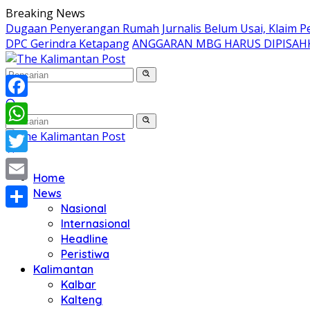
Langsung
Breaking News
ke
Dugaan Penyerangan Rumah Jurnalis Belum Usai, Klaim Per
konten
DPC Gerindra Ketapang
ANGGARAN MBG HARUS DIPISAH
Facebook
WhatsApp
Twitter
Home
Email
News
Nasional
Share
Internasional
Headline
Peristiwa
Kalimantan
Kalbar
Kalteng