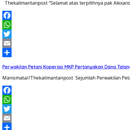
Thekalimantanpost “Selamat atas terpilihnya pak Alexan
Facebook
WhatsApp
Twitter
Email
Share
Perwakilan Petani Koperasi MKP Pertanyakan Dana Talang
Manismata//Thekalimantanpost Sejumlah Perwakilan Pet
Facebook
WhatsApp
Twitter
Email