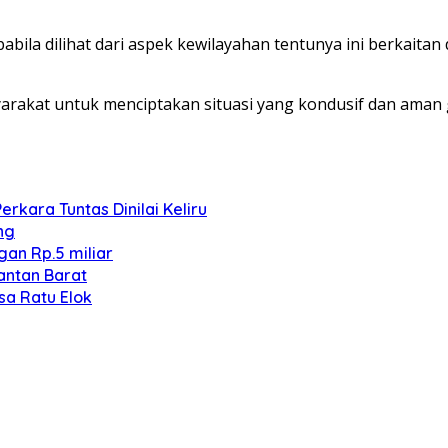
ila dilihat dari aspek kewilayahan tentunya ini berkaita
yarakat untuk menciptakan situasi yang kondusif dan am
kara Tuntas Dinilai Keliru
ng
an Rp.5 miliar
antan Barat
sa Ratu Elok