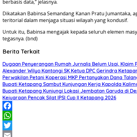
berbasis data,” jelasnya.
Dikatakan Babinsa Semandang Kanan Pratu Jumantaka, apab
teritorial dalam menjaga situasi wilayah yang kondusif.
Untuk itu, Babinsa mengajak kepada seluruh elemen mas
tegasnya. (bnd)
Berita Terkait
Dugaan Penyerangan Rumah Jurnalis Belum Usai, Klaim Per
Alexander Wilyo Kantongi SK Ketua DPC Gerindra Ketapa
Perwakilan Petani Koperasi MKP Pertanyakan Dana Talang
Bupati Ketapang Sambut Kunjungan Kerja Kapolda Kalim
Bupati Ketapang Kunjungi Lokasi Jembatan Garuda di De
Kejuaraan Pencak Silat IPSI Cup II Ketapang 2026
Facebook
WhatsApp
Twitter