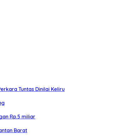
kara Tuntas Dinilai Keliru
ng
an Rp.5 miliar
antan Barat