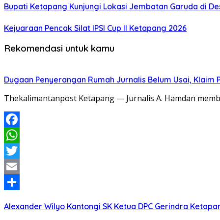
Bupati Ketapang Kunjungi Lokasi Jembatan Garuda di De
Kejuaraan Pencak Silat IPSI Cup II Ketapang 2026
Rekomendasi untuk kamu
Dugaan Penyerangan Rumah Jurnalis Belum Usai, Klaim Per
Thekalimantanpost Ketapang — Jurnalis A. Hamdan memban
Facebook
WhatsApp
Twitter
Email
Share
Alexander Wilyo Kantongi SK Ketua DPC Gerindra Ketapa