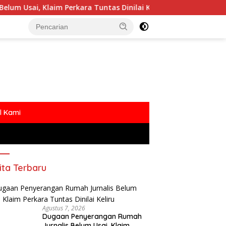
im Perkara Tuntas Dinilai Keliru
Polemik MBG Dengan
l Kami
ita Terbaru
Agustus 7, 2026
Dugaan Penyerangan Rumah
Jurnalis Belum Usai, Klaim