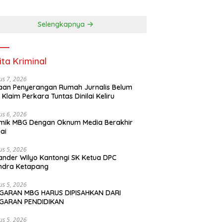
apang
PENDIDIKAN
Selengkapnya
ita Kriminal
us 7, 2026
an Penyerangan Rumah Jurnalis Belum
, Klaim Perkara Tuntas Dinilai Keliru
us 6, 2026
mik MBG Dengan Oknum Media Berakhir
ai
us 5, 2026
ander Wilyo Kantongi SK Ketua DPC
ndra Ketapang
us 5, 2026
GARAN MBG HARUS DIPISAHKAN DARI
GARAN PENDIDIKAN
us 5, 2026