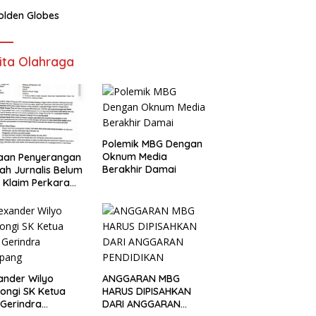
olden Globes
ita Olahraga
Polemik MBG Dengan
Oknum Media
aan Penyerangan
Berakhir Damai
h Jurnalis Belum
, Klaim Perkara
s Dinilai Keliru
ander Wilyo
ANGGARAN MBG
ongi SK Ketua
HARUS DIPISAHKAN
Gerindra
DARI ANGGARAN