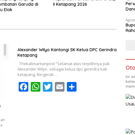
Perw
embatan Garuda di
II Ketapang 2026
Dana
u Elok
Agust
Bupa
Rah
Alexander Wilyo Kantongi SK Ketua DPC Gerindra
Ketapang
Thekalimantanpost “Selamat atas terpilihnya pak
Oto
Alexander Wilyo sebagai ketua dpc gerindra kab
ketapang. Bergerak…
Ini 
kate
F
W
T
E
S
mema
ac
h
w
m
h
e
at
itt
ai
ar
m
b
s
er
l
e
dan
o
A
ne
o
p