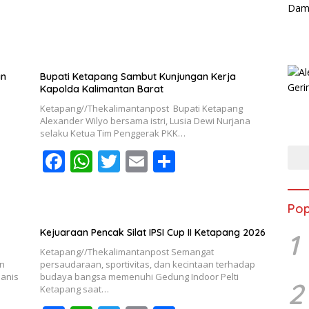
k
p
an
Bupati Ketapang Sambut Kunjungan Kerja
Kapolda Kalimantan Barat
Ketapang//Thekalimantanpost Bupati Ketapang
Alexander Wilyo bersama istri, Lusia Dewi Nurjana
selaku Ketua Tim Penggerak PKK…
F
W
T
E
S
ac
h
w
m
h
e
at
itt
ai
ar
Pop
b
s
er
l
e
Kejuaraan Pencak Silat IPSI Cup II Ketapang 2026
1
o
A
Ketapang//Thekalimantanpost Semangat
o
p
an
persaudaraan, sportivitas, dan kecintaan terhadap
Manis
budaya bangsa memenuhi Gedung Indoor Pelti
2
k
p
Ketapang saat…