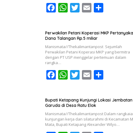
F
W
T
E
S
ac
h
w
m
h
e
at
itt
ai
ar
b
s
er
l
e
Perwakilan Petani Koperasi MKP Pertanyak
Dana Talangan Rp.5 miliar
o
A
Manismata//Thekalimantanpost Sejumlah
o
p
Perwakilan Petani Koperasi MKP yang bermitra
dengan PT USP menggelar pertemuan dalam
k
p
rangka…
F
W
T
E
S
ac
h
w
m
h
e
at
itt
ai
ar
b
s
er
l
e
Bupati Ketapang Kunjungi Lokasi Jembatan
Garuda di Desa Ratu Elok
o
A
Manismata//Thekalimantanpost Dalam rangkai
o
p
kunjungan kerja dan silaturahmi di Kecamatan 
Mata, Bupati Ketapang Alexander Wilyo…
k
p