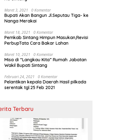
Maret 3, 2021
0 Komentar
Bupati Akan Bangun Jl.Seputau Tiga- ke
Nanga Merakai
Maret 18, 2021
0 Komentar
Pemkab Sintang Himpun Masukan,Revisi
PerbupTata Cara Bakar Lahan
Maret 10, 2021
0 Komentar
Misa di “Langkau Kita” Rumah Jabatan
Wakil Bupati Sintang
Februari 24, 2021
0 Komentar
Pelantikan kepala Daerah Hasil pilkada
serentak tgl.25 Feb 2021
erita Terbaru