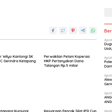
Ket
Ber
Agust
Duga
Usai
r Wilyo Kantongi SK
Perwakilan Petani Koperasi
Agust
C Gerindra Ketapang
MKP Pertanyakan Dana
Pole
Talangan Rp.5 miliar
Dam
Agust
Alex
Geri
Agust
ANG
ANG
etapang Kunjungi
Kejuaraan Pencak Silat IPSI Cup
Agust