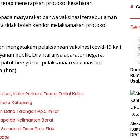
t tetap menerapkan protokol kesehatan.
G
pada masyarakat bahwa vaksinasi tersebut aman
ita tidak boleh kendor melaksanakan protokol
Ber
oh mengatakam pelaksanaan vaksinasi covid-19 kali
yanan publik. Di antaranya aparatur negara,
 patut bersyukur, pelaksanaan vaksinasi ini
. (bnd)
Dug
Ruma
Usai
Tunta
ai, Klaim Perkara Tuntas Dinilai Keliru
rindra Ketapang
n Dana Talangan Rp.5 miliar
Kapolda Kalimantan Barat
Alex
 Garuda di Desa Ratu Elok
Kant
DPC 
 2026