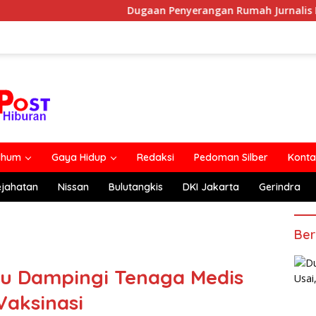
Dugaan Penyerangan Rumah Jurnalis Belum Usai, Kla
lhum
Gaya Hidup
Redaksi
Pedoman Silber
Konta
ejahatan
Nissan
Bulutangkis
DKI Jakarta
Gerindra
Ber
au Dampingi Tenaga Medis
aksinasi