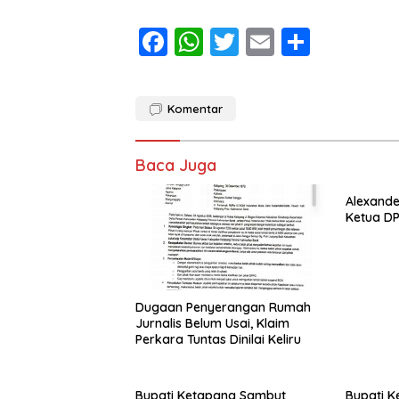
F
W
T
E
S
ac
h
w
m
h
e
at
itt
ai
ar
Komentar
b
s
er
l
e
o
A
Baca Juga
o
p
k
p
Alexande
Ketua DP
Dugaan Penyerangan Rumah
Jurnalis Belum Usai, Klaim
Perkara Tuntas Dinilai Keliru
Bupati Ketapang Sambut
Bupati K