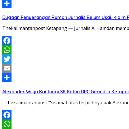
Email
Share
Dugaan Penyerangan Rumah Jurnalis Belum Usai, Klaim Per
Thekalimantanpost Ketapang — Jurnalis A. Hamdan memban
Facebook
WhatsApp
Twitter
Email
Share
Alexander Wilyo Kantongi SK Ketua DPC Gerindra Ketapa
Thekalimantanpost “Selamat atas terpilihnya pak Alexan
Facebook