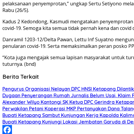
pelaksanaan penyemprotan,” ungkap Sertu Setiyono melal
Rabu (26/5).
Kadus 2 Kedondong, Kasmudi mengatakan penyemprotan in
covid-19. Semoga kita semua tidak pernah kena dan covid 
Danramil 1203-12/Delta Pawan, Lettu Inf Suyatno mengu
penularan covid-19. Serta memaksimalkan peran posko PP
“Kota juga mengajak semua lapisan masyarakat untuk tur
tuturnya. (bnd)
Berita Terkait
Pengurus Organisasi Nelayan DPC HNSI Ketapang Dilantik
Dugaan Penyerangan Rumah Jurnalis Belum Usai, Klaim Per
Alexander Wilyo Kantongi SK Ketua DPC Gerindra Ketapa
Perwakilan Petani Koperasi MKP Pertanyakan Dana Talang
Bupati Ketapang Sambut Kunjungan Kerja Kapolda Kalim
Bupati Ketapang Kunjungi Lokasi Jembatan Garuda di De