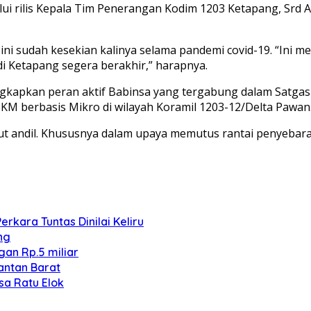
ui rilis Kepala Tim Penerangan Kodim 1203 Ketapang, Srd 
i sudah kesekian kalinya selama pandemi covid-19. “Ini 
di Ketapang segera berakhir,” harapnya.
ngkapkan peran aktif Babinsa yang tergabung dalam Satg
KM berbasis Mikro di wilayah Koramil 1203-12/Delta Pawan
ut andil. Khususnya dalam upaya memutus rantai penyebar
kara Tuntas Dinilai Keliru
ng
an Rp.5 miliar
antan Barat
sa Ratu Elok