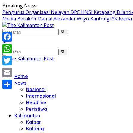
Langsung
Breaking News
ke
Pengurus Organisasi Nelayan DPC HNSI Ketapang Dilanti
konten
Media Berakhir Damai
Alexander Wilyo Kantongi SK Ketu
Facebook
WhatsApp
Twitter
Home
Email
News
Nasional
Share
Internasional
Headline
Peristiwa
Kalimantan
Kalbar
Kalteng