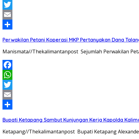
WhatsApp
Twitter
Email
Share
Perwakilan Petani Koperasi MKP Pertanyakan Dana Talang
Manismata//Thekalimantanpost Sejumlah Perwakilan Pet
Facebook
WhatsApp
Twitter
Email
Share
Bupati Ketapang Sambut Kunjungan Kerja Kapolda Kalim
Ketapang//Thekalimantanpost Bupati Ketapang Alexander 