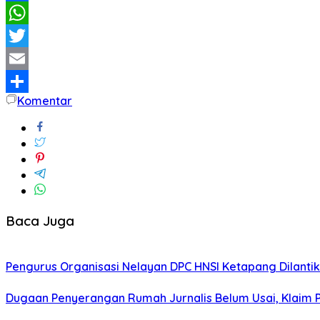
Facebook
WhatsApp
Twitter
Email
Komentar
Share
Baca Juga
Pengurus Organisasi Nelayan DPC HNSI Ketapang Dilantik
Dugaan Penyerangan Rumah Jurnalis Belum Usai, Klaim Per